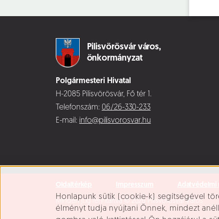
Pilisvörösvár város,
önkormányzat
Polgármesteri Hivatal
H-2085 Pilisvörösvár, Fő tér 1.
Telefonszám:
06/26-330-233
E-mail:
info@pilisvorosvar.hu
Oldaltérkép
Impresszum
Adatvédelmi 
Süti beállítások
Honlapunk sütik (cookie-k) segítségével tör
Minden jog fenntartva © 2026 Pilisvörösvár Város
élményt tudja nyújtani Önnek, mindezt ané