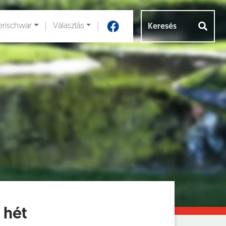
rischwar
Választás
Aloldalak [
]
 hét