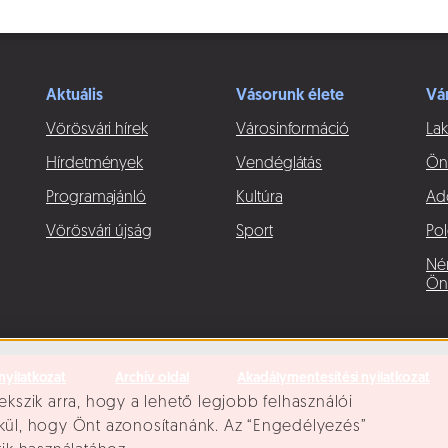
Aktuális
Vásorunk élete
Vá
Vörösvári hírek
Városinformáció
Lak
Hírdetmények
Vendéglátás
Ön
Programajánló
Kultúra
Ad
Vörösvári újság
Sport
Pol
Né
Ön
nyilatkozat
Archív oldal
Akadálymentesítési nyilatkozat
ekszik arra, hogy a lehető legjobb felhasználói
lkül, hogy Önt azonosítanánk. Az “Engedélyezés”