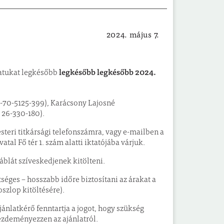
2024. május 7.
Ajánlatkérés
legkésőbb legkésőbb 2024.
latukat legkésőbb
-70-5125-399), Karácsony Lajosné
 26-330-180).
steri titkársági telefonszámra, vagy e-mailben a
al Fő tér 1. szám alatti iktatójába várjuk.
blát szíveskedjenek kitölteni.
éges – hosszabb időre biztosítani az árakat a
szlop kitöltésére).
ánlatkérő fenntartja a jogot, hogy szükség
kezdeményezzen az ajánlatról.