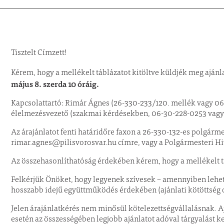
Tisztelt Címzett!
Kérem, hogy a mellékelt táblázatot kitöltve küldjék meg aján
május 8. szerda 10 óráig.
Kapcsolattartó: Rimár Ágnes (26-330-233/120. mellék vagy 06
élelmezésvezető (szakmai kérdésekben, 06-30-228-0253 vagy
Az árajánlatot fenti határidőre faxon a 26-330-132-es polgárme
rimar.agnes@pilisvorosvar.hu címre, vagy a Polgármesteri Hivat
Az összehasonlíthatóság érdekében kérem, hogy a mellékelt tá
Felkérjük Önöket, hogy legyenek szívesek – amennyiben lehets
hosszabb idejű együttműködés érdekében (ajánlati kötöttség o
Jelen árajánlatkérés nem minősül kötelezettségvállalásnak. Aj
esetén az összességében legjobb ajánlatot adóval tárgyalást 