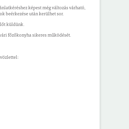
ánlatkéréshez képest még változás várható,
ok beérkezése után kerülhet sor.
lőt küldünk.
ösvári főzőkonyha sikeres működését.
sében reménykedve, üdvözlettel: