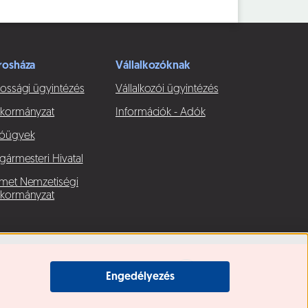
rosháza
Vállalkozóknak
ossági ügyintézés
Vállalkozói ügyintézés
kormányzat
Információk - Adók
óügyek
gármesteri Hivatal
met Nemzetiségi
kormányzat
Engedélyezés