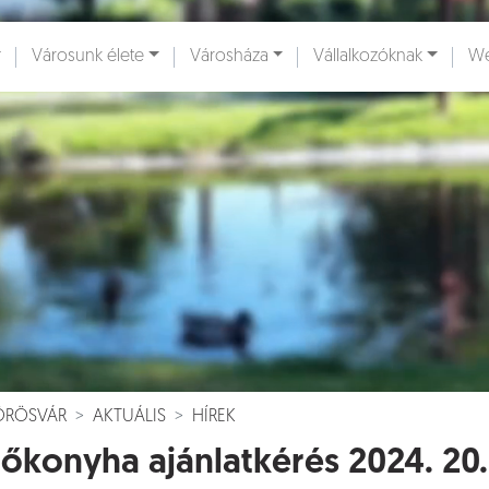
Városunk élete
Városháza
Vállalkozóknak
We
ények [
]
Dokumentumok [
]
VÖRÖSVÁR
AKTUÁLIS
HÍREK
őkonyha ajánlatkérés 2024. 20.