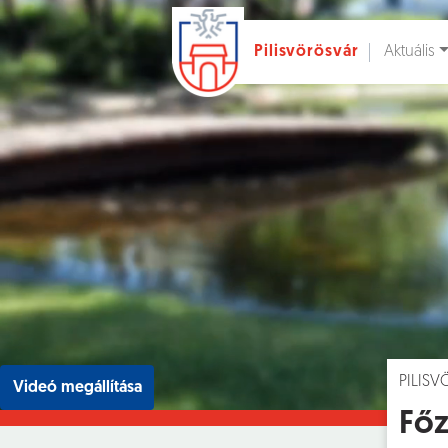
Aktuális
Pilisvörösvár
Ugrás a fő tartalomhoz
Hírek [
]
Esem
PILIS
Videó megállítása
Főz