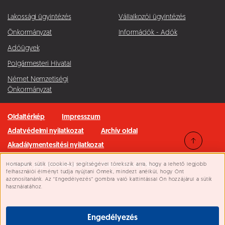
Lakossági ügyintézés
Vállalkozói ügyintézés
Önkormányzat
Információk - Adók
Adóügyek
Polgármesteri Hivatal
Német Nemzetiségi
Önkormányzat
Oldaltérkép
Impresszum
Adatvédelmi nyilatkozat
Archív oldal
Akadálymentesítési nyilatkozat
Honlapunk sütik (cookie-k) segítségével törekszik arra, hogy a lehető legjobb
Minden jog fenntartva © 2026 Pilisvörösvár Város
Süti beállítások
felhasználói élményt tudja nyújtani Önnek, mindezt anélkül, hogy Önt
azonosítanánk. Az “Engedélyezés” gombra való kattintással Ön hozzájárul a sütik
használatához.
Engedélyezés