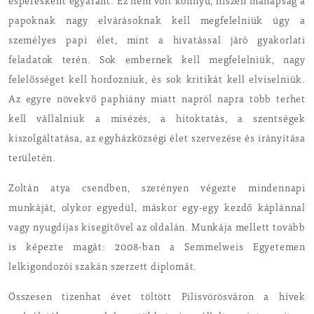
esperesként egyaránt. Ez nem volt könnyű, hiszen manapság a
papoknak nagy elvárásoknak kell megfelelniük úgy a
személyes papi élet, mint a hivatással járó gyakorlati
feladatok terén. Sok embernek kell megfelelniük, nagy
felelősséget kell hordozniuk, és sok kritikát kell elviselniük.
Az egyre növekvő paphiány miatt napról napra több terhet
kell vállalniuk a misézés, a hitoktatás, a szentségek
kiszolgáltatása, az egyházközségi élet szervezése és irányítása
területén.
Zoltán atya csendben, szerényen végezte mindennapi
munkáját, olykor egyedül, máskor egy-egy kezdő káplánnal
vagy nyugdíjas kisegítővel az oldalán. Munkája mellett tovább
is képezte magát: 2008-ban a Semmelweis Egyetemen
lelkigondozói szakán szerzett diplomát.
Összesen tizenhat évet töltött Pilisvörösváron a hívek