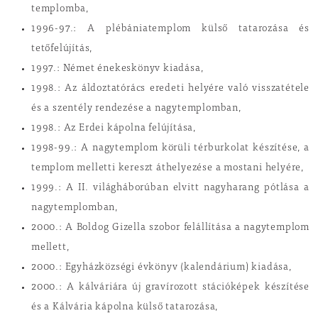
templomba,
1996-97.: A plébániatemplom külső tatarozása és
tetőfelújítás,
1997.: Német énekeskönyv kiadása,
1998.: Az áldoztatórács eredeti helyére való visszatétele
és a szentély rendezése a nagytemplomban,
1998.: Az Erdei kápolna felújítása,
1998-99.: A nagytemplom körüli térburkolat készítése, a
templom melletti kereszt áthelyezése a mostani helyére,
1999.: A II. világháborúban elvitt nagyharang pótlása a
nagytemplomban,
2000.: A Boldog Gizella szobor felállítása a nagytemplom
mellett,
2000.: Egyházközségi évkönyv (kalendárium) kiadása,
2000.: A kálváriára új gravírozott stációképek készítése
és a Kálvária kápolna külső tatarozása,