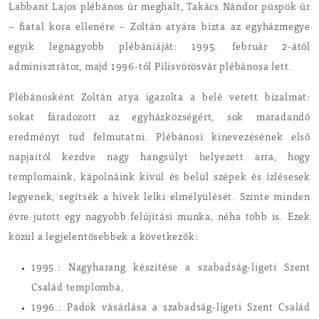
Labbant Lajos plébános úr meghalt, Takács Nándor püspök úr
– fiatal kora ellenére – Zoltán atyára bízta az egyházmegye
egyik legnagyobb plébániáját: 1995. február 2-ától
adminisztrátor, majd 1996-tól Pilisvörösvár plébánosa lett.
Plébánosként Zoltán atya igazolta a belé vetett bizalmat:
sokat fáradozott az egyházközségért, sok maradandó
eredményt tud felmutatni. Plébánosi kinevezésének első
napjaitól kezdve nagy hangsúlyt helyezett arra, hogy
templomaink, kápolnáink kívül és belül szépek és ízlésesek
legyenek, segítsék a hívek lelki elmélyülését. Szinte minden
évre jutott egy nagyobb felújítási munka, néha több is. Ezek
közül a legjelentősebbek a következők:
1995.: Nagyharang készítése a szabadság-ligeti Szent
Család templomba,
1996.: Padok vásárlása a szabadság-ligeti Szent Család