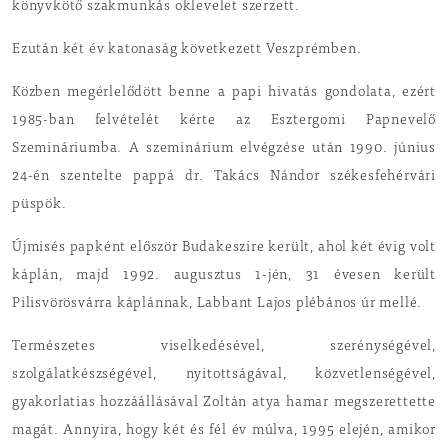
könyvkötő szakmunkás oklevelet szerzett.
Ezután két év katonaság következett Veszprémben.
Közben megérlelődött benne a papi hivatás gondolata, ezért
1985-ban felvételét kérte az Esztergomi Papnevelő
Szemináriumba. A szeminárium elvégzése után 1990. június
24-én szentelte pappá dr. Takács Nándor székesfehérvári
püspök.
Újmisés papként először Budakeszire került, ahol két évig volt
káplán, majd 1992. augusztus 1-jén, 31 évesen került
Pilisvörösvárra káplánnak, Labbant Lajos plébános úr mellé.
Természetes viselkedésével, szerénységével,
szolgálatkészségével, nyitottságával, közvetlenségével,
gyakorlatias hozzáállásával Zoltán atya hamar megszerettette
magát. Annyira, hogy két és fél év múlva, 1995 elején, amikor