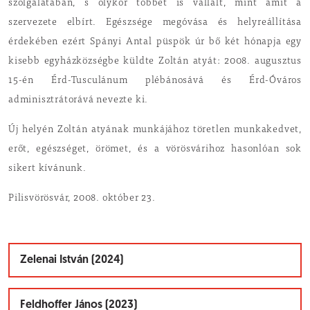
szolgálatában, s olykor többet is vállalt, mint amit a
szervezete elbírt. Egészsége megóvása és helyreállítása
érdekében ezért Spányi Antal püspök úr bő két hónapja egy
kisebb egyházközségbe küldte Zoltán atyát: 2008. augusztus
15-én Érd-Tusculánum plébánosává és Érd-Óváros
adminisztrátorává nevezte ki.
Új helyén Zoltán atyának munkájához töretlen munkakedvet,
erőt, egészséget, örömet, és a vörösvárihoz hasonlóan sok
sikert kívánunk.
Pilisvörösvár, 2008. október 23.
Zelenai István (2024)
Feldhoffer János (2023)