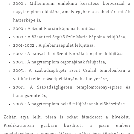
2000.: Millenniumi emlékmű készítése korpusszal a
nagytemplom oldalába, amely egyben a szabadtéri misék
háttérképe is,
2000.: A Szent Flórián kápolna felújítása,
2000.: A Vásár téri Segítő Szűz Mária kápolna felújítása,
2001-2002.: A plébániaépület felújítása,
2002.: A bányatelepi Szent Borbála templom felújítása,
2004.: A nagytemplom orgonájának felújítása,
2005.: A szabadságligeti Szent Család templomban a
vatikáni relief másodpéldányának elhelyezése,
2007.: A Szabadságligeten templomtorony-építés és
harangszentelés,
2008.: A nagytemplom belső felújításának előkészítése.
Zoltán atya lelki téren is sokat fáradozott a hívekért.
Prédikációiban gyakran buzdított a józan emberi