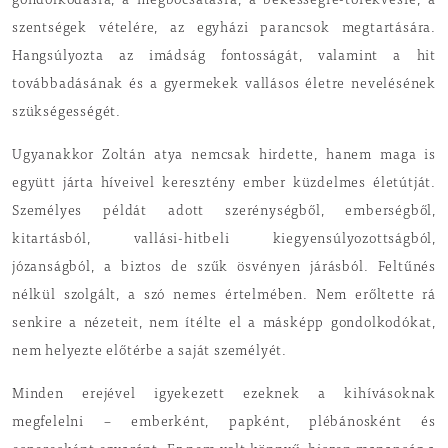
gondolkodásra, a megbocsátásra, a békességre-törekvésre, a
szentségek vételére, az egyházi parancsok megtartására.
Hangsúlyozta az imádság fontosságát, valamint a hit
továbbadásának és a gyermekek vallásos életre nevelésének
szükségességét.
Ugyanakkor Zoltán atya nemcsak hirdette, hanem maga is
együtt járta híveivel keresztény ember küzdelmes életútját.
Személyes példát adott szerénységből, emberségből,
kitartásból, vallási-hitbeli kiegyensúlyozottságból,
józanságból, a biztos de szűk ösvényen járásból. Feltűnés
nélkül szolgált, a szó nemes értelmében. Nem erőltette rá
senkire a nézeteit, nem ítélte el a másképp gondolkodókat,
nem helyezte előtérbe a saját személyét.
Minden erejével igyekezett ezeknek a kihívásoknak
megfelelni – emberként, papként, plébánosként és