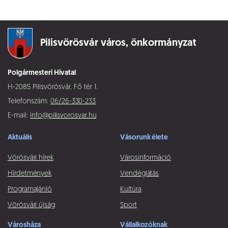
Pilisvörösvár város,
önkormányzat
Polgármesteri Hivatal
H-2085 Pilisvörösvár, Fő tér 1.
Telefonszám:
06/26-330-233
E-mail:
info@pilisvorosvar.hu
Aktuális
Vásorunk élete
Vörösvári hírek
Városinformáció
Hírdetmények
Vendéglátás
Programajánló
Kultúra
Vörösvári újság
Sport
Városháza
Vállalkozóknak