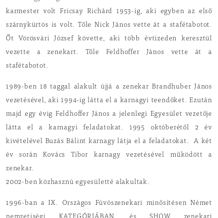
karmester volt Fricsay Richárd 1953-ig, aki egyben az első
szárnykürtös is volt. Tőle Nick János vette át a stafétabotot.
Őt Vörösvári József követte, aki több évtizeden keresztül
vezette a zenekart. Tőle Feldhoffer János vette át a
stafétabotot.
1989-ben 18 taggal alakult újjá a zenekar Brandhuber János
vezetésével, aki 1994-ig látta el a karnagyi teendőket. Ezután
majd egy évig Feldhoffer János a jelenlegi Egyesület vezetője
látta el a karnagyi feladatokat. 1995 októberétől 2 év
kivételével Buzás Bálint karnagy látja el a feladatokat. A két
év során Kovács Tibor karnagy vezetésével működött a
zenekar.
2002-ben közhasznú egyesületté alakultak.
1996-ban a IX. Országos Fúvószenekari minősítésen Német
nemzetiségi KATEGÓRIÁBAN, és SHOW zenekari