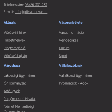
Telefonszám:
06/26-330-233
E-mail:
info@pilisvorosvar.hu
Aktuális
Vásorunk élete
Vörösvári hírek
Városinformáció
Hírdetmények
Vendéglátás
Programajánló
Kultúra
Vörösvári újság
Sport
Városháza
Vállalkozóknak
Lakossági ügyintézés
Vállalkozói ügyintézés
Önkormányzat
Információk - Adók
Adóügyek
Polgármesteri Hivatal
Német Nemzetiségi