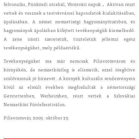
.
felvonulás, Pünkösdi utcabál, Vörösvári napok
Aktívan részt
vettek és vesznek a testvérvárosi kapcsolatok kialakításában,
ápolásában. A német nemzetiségi hagyományőrzésben, és
hagyományok ápolásban kifejtett tevékenységük kiemelkedő.
A zene iránti szeretetük, tiszteletük jellemzi egész
tevékenységüket, mely példaértékű.
Tevékenységüket ma már nemcsak Pilisvörösváron és
környékén, de nemzetközileg is elismerik, ezzel öregbítve
szülővárosuk jó hírnevét. A környék kulturális rendezvényein
kívül az elmúlt években megfordultak a németországi
Gerstettenben, Werheimben, részt vettek a Szlovákiai
Nemzetközi Fúvósfesztiválon.
Pilisvörösvár, 2005. október 23.