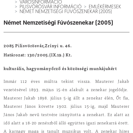
VÁROSINFORMÁCIÓ
PILISVÖRÖSVÁR INFORMÁCIÓ
EMLÉKÉRMESEK
NÉMET NEMZETISÉGI FÚVÓSZENEKAR (2005)
Német Nemzetiségi Fúvószenekar (2005)
2085 Pilisvörösvár,Zrínyi u. 46.
Határozat: 130/2005.(IX.19.) Kt.
kulturális, hagyományőrző és közösségi munkájukért
Immár 112 éves múltra tekint vissza. Mauterer Jakab
vezetésével 1893. május 15-én alakult a zenekar jogelődje.
Mauterer Jakab 1898. július 5-ig állt a zenekar élén, Őt fia,
Mauterer János követte 1902. július 15-ig, majd Mauterer
János Jakab nevű testvére irányította a zenekart. Ez alatt az
idő alatt a 18-20 zenészből álló együttes igazi zenekarrá érett.
A karnagy maga is tanult muzsikus volt. A zenekar híres