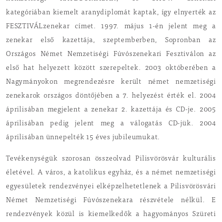
kategóriában kiemelt aranydiplomát kaptak, így elnyerték az
FESZTIVÁLzenekar címet. 1997. május 1-én jelent meg a
zenekar első kazettája, szeptemberben, Sopronban az
Országos Német Nemzetiségi Fúvószenekari Fesztiválon az
első hat helyezett között szerepeltek. 2003 októberében a
Nagymányokon megrendezésre került német nemzetiségi
zenekarok országos döntőjében a 7. helyezést érték el. 2004
áprilisában megjelent a zenekar 2. kazettája és CD-je. 2005
áprilisában pedig jelent meg a válogatás CD-jük. 2004
áprilisában ünnepelték 15 éves jubileumukat.
Tevékenységük szorosan összeolvad Pilisvörösvár kulturális
életével. A város, a katolikus egyház, és a német nemzetiségi
egyesületek rendezvényei elképzelhetetlenek a Pilisvörösvári
Német Nemzetiségi Fúvószenekara részvétele nélkül. E
rendezvények közül is kiemelkedők a hagyományos Szüreti