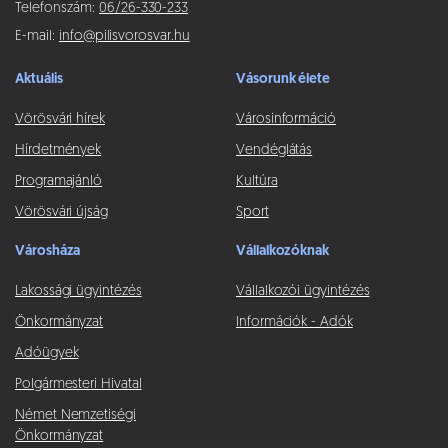
Telefonszám:
06/26-330-233
E-mail:
info@pilisvorosvar.hu
Aktuális
Vásorunk élete
Vörösvári hírek
Városinformáció
Hírdetmények
Vendéglátás
Programajánló
Kultúra
Vörösvári újság
Sport
Városháza
Vállalkozóknak
Lakossági ügyintézés
Vállalkozói ügyintézés
Önkormányzat
Információk - Adók
Adóügyek
Polgármesteri Hivatal
Német Nemzetiségi
Önkormányzat