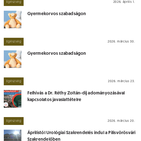
Egészség
2026. április 1.
Gyermekorvos szabadságon
Egészség
2026. március 30.
Gyermekorvos szabadságon
Egészség
2026. március 23.
Felhívás a Dr. Réthy Zoltán-díj adományozásával
kapcsolatos javaslattételre
Egészség
2026. március 20.
Áprilistól Urológiai Szakrendelés indul a Pilisvörösvári
Szakrendelőben