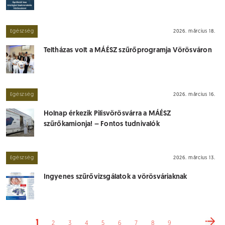
Egészség
2026. március 18.
Teltházas volt a MÁÉSZ szűrőprogramja Vörösváron
Egészség
2026. március 16.
Holnap érkezik Pilisvörösvárra a MÁÉSZ
szűrőkamionja! – Fontos tudnivalók
Egészség
2026. március 13.
Ingyenes szűrővizsgálatok a vörösváriaknak
1
2
3
4
5
6
7
8
9