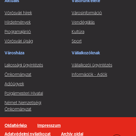
Aktuális
Vásorunk élete
Vörösvári hírek
Városinformáció
Hírdetmények
Vendéglátás
Programajánló
Kultúra
Vörösvári újság
Sport
Városháza
Vállalkozóknak
Lakossági ügyintézés
Vállalkozói ügyintézés
Önkormányzat
Információk - Adók
Adóügyek
Polgármesteri Hivatal
Német Nemzetiségi
Önkormányzat
Oldaltérkép
Impresszum
Adatvédelmi nyilatkozat
Archív oldal