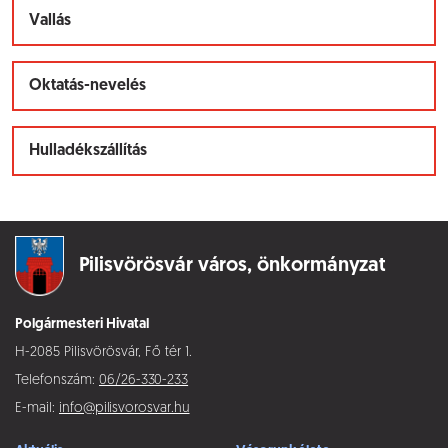
Vallás
Oktatás-nevelés
Hulladékszállítás
Pilisvörösvár város,
önkormányzat
Polgármesteri Hivatal
H-2085 Pilisvörösvár, Fő tér 1.
Telefonszám:
06/26-330-233
E-mail:
info@pilisvorosvar.hu