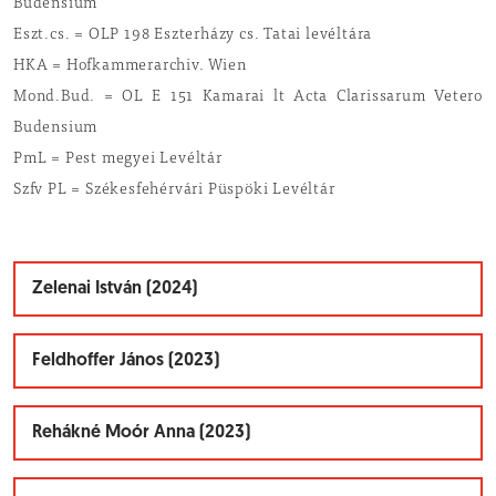
Budensium
Eszt.cs. = OLP 198 Eszterházy cs. Tatai levéltára
HKA = Hofkammerarchiv. Wien
Mond.Bud. = OL E 151 Kamarai lt Acta Clarissarum Vetero
Budensium
PmL = Pest megyei Levéltár
Szfv PL = Székesfehérvári Püspöki Levéltár
Zelenai István (2024)
Feldhoffer János (2023)
Rehákné Moór Anna (2023)