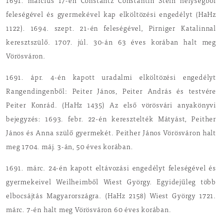
1691. március 17-én Constantz Constantin Stein helységből
feleségével és gyermekével kap elköltözési engedélyt (HaHz
1122). 1694. szept. 21-én feleségével, Pirniger Katalinnal
keresztszülő. 1707. júl. 30-án 63 éves korában halt meg
Vörösváron.
1691. ápr. 4-én kapott uradalmi elköltözési engedélyt
Rangendingenből: Peiter János, Peiter András és testvére
Peiter Konrád. (HaHz 1435) Az első vörösvári anyakönyvi
bejegyzés: 1693. febr. 22-én keresztelték Mátyást, Peither
János és Anna szülő gyermekét. Peither János Vörösváron halt
meg 1704. máj. 3-án, 50 éves korában.
1691. márc. 24-én kapott eltávozási engedélyt feleségével és
gyermekeivel Weilheimből Wiest György. Egyidejűleg több
elbocsájtás Magyarországra. (HaHz 2158) Wiest György 1721.
márc. 7-én halt meg Vörösváron 60 éves korában.