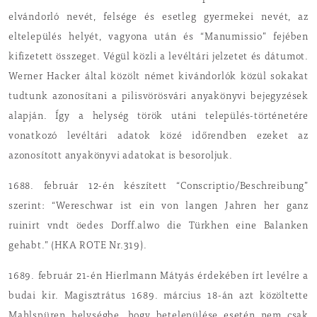
elvándorló nevét, felsége és esetleg gyermekei nevét, az
eltelepülés helyét, vagyona után és “Manumissio” fejében
kifizetett összeget. Végül közli a levéltári jelzetet és dátumot.
Werner Hacker által közölt német kivándorlók közül sokakat
tudtunk azonosítani a pilisvörösvári anyakönyvi bejegyzések
alapján. Így a helység török utáni település-történetére
vonatkozó levéltári adatok közé időrendben ezeket az
azonosított anyakönyvi adatokat is besoroljuk.
1688. február 12-én készített “Conscriptio/Beschreibung”
szerint: “Wereschwar ist ein von langen Jahren her ganz
ruinirt vndt öedes Dorff.alwo die Türkhen eine Balanken
gehabt.” (HKA ROTE Nr.319).
1689. február 21-én Hierlmann Mátyás érdekében írt levélre a
budai kir. Magisztrátus 1689. március 18-án azt közöltette
Mahlspüren helységbe, hogy betelepülése esetén nem csak