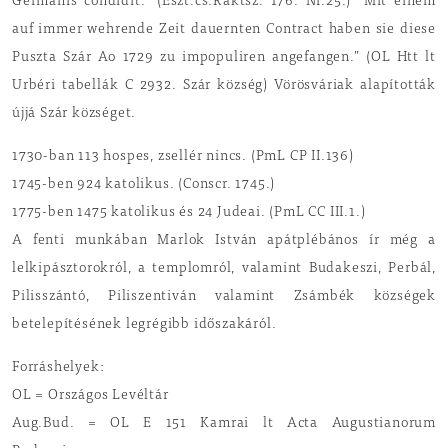
Germanis condidit.” (Eszt.cs.Raktsz. 176. Nr.25.) “Mit einem
auf immer wehrende Zeit dauernten Contract haben sie diese
Puszta Szár Ao 1729 zu impopuliren angefangen.” (OL Htt lt
Urbéri tabellák C 2932. Szár község) Vörösváriak alapították
újjá Szár községet.
1730-ban 113 hospes, zsellér nincs. (PmL CP II.136)
1745-ben 924 katolikus. (Conscr. 1745.)
1775-ben 1475 katolikus és 24 Judeai. (PmL CC III.1.)
A fenti munkában Marlok István apátplébános ír még a
lelkipásztorokról, a templomról, valamint Budakeszi, Perbál,
Pilisszántó, Piliszentiván valamint Zsámbék községek
betelepítésének legrégibb időszakáról.
Forráshelyek:
OL = Országos Levéltár
Aug.Bud. = OL E 151 Kamrai lt Acta Augustianorum