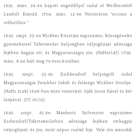
1691. márc. 24-én kapott engedéllyel indul el Weilheimből
Landolt Konrád. 1704. márc. 12-én Vörösváron “occisus a
rebbelibus.”
1692. szept. 25-én Wickher Krisztián napszámos, feleségévelés
gyermekeivel Tafersweiler helységben vályogházát adóssága
fejében hagyja ott, és Magyarországra jön. (HaHz2147) 1709.
márc. 8-án halt meg 70 éves korában.
1692. szept. 25-én Eschhendorf helységről indul
Magyarországra Fenckher Jakab és felesége Wickher Orsolya.
(HaHz 2148) 1696-ban mint vörösvárit írják össze fiával és két
lányával. (UC 16/15).
1692. szept. 25-én Manhertz Szilveszter napszámos
Eschendorf/Tafertsweilerben adóssága fejében otthagyja
vályogházát és jön, mint népes család feje. Vele jön második