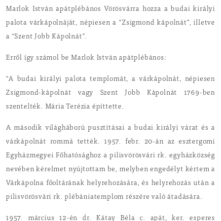
Marlok István apátplébános Vörösvárra hozza a budai királyi
palota várkápolnáját, népiesen a “Zsigmond kápolnát”, illetve
a “Szent Jobb Kápolnát”.
Erről így számol be Marlok István apátplébános:
“A budai királyi palota templomát, a várkápolnát, népiesen
Zsigmond-kápolnát vagy Szent Jobb Kápolnát 1769-ben
szentelték. Mária Terézia építtette.
A második világháború pusztításai a budai királyi várat és a
várkápolnát rommá tették. 1957. febr. 20-án az esztergomi
Egyházmegyei Főhatósághoz a pilisvörösvári rk. egyházközség
nevében kérelmet nyújtottam be, melyben engedélyt kértem a
Várkápolna főoltárának helyrehozására, és helyrehozás után a
pilisvörösvári rk. plébániatemplom részére való átadására.
1957. március 12-én dr. Kátay Béla c. apát, ker. esperes