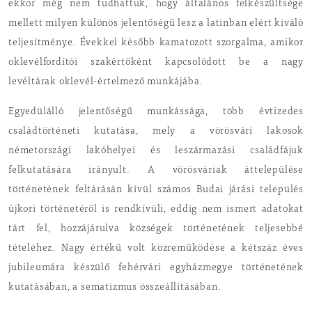
ekkor még nem tudhattuk, hogy általános felkészültsége
mellett milyen különös jelentőségű lesz a latinban elért kiváló
teljesítménye. Évekkel később kamatozott szorgalma, amikor
oklevélfordítói szakértőként kapcsolódott be a nagy
levéltárak oklevél-értelmező munkájába.
Egyedülálló jelentőségű munkássága, több évtizedes
családtörténeti kutatása, mely a vörösvári lakosok
németországi lakóhelyei és leszármazási családfájuk
felkutatására irányult. A vörösváriak áttelepülése
történetének feltárásán kívül számos Budai járási település
újkori történetéről is rendkívüli, eddig nem ismert adatokat
tárt fel, hozzájárulva községek történetének teljesebbé
tételéhez. Nagy értékű volt közreműködése a kétszáz éves
jubileumára készülő fehérvári egyházmegye történetének
kutatásában, a sematizmus összeállításában.