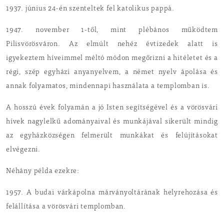
1937. június 24-én szenteltek fel katolikus pappá.
1947. november 1-től, mint plébános működtem
Pilisvörösváron. Az elmúlt nehéz évtizedek alatt is
igyekeztem híveimmel méltó módon megőrizni a hitéletet és a
régi, szép egyházi anyanyelvem, a német nyelv ápolása és
annak folyamatos, mindennapi használata a templomban is.
A hosszú évek folyamán a jó Isten segítségével és a vörösvári
hívek nagylelkű adományaival és munkájával sikerült mindig
az egyházközségen felmerült munkákat és felújításokat
elvégezni.
Néhány példa ezekre:
1957. A budai várkápolna márványoltárának helyrehozása és
felállítása a vörösvári templomban.