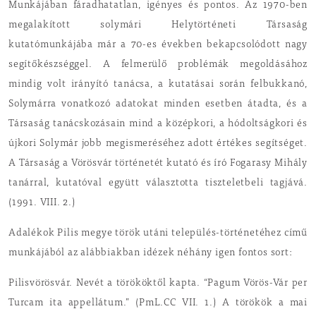
Munkájában fáradhatatlan, igényes és pontos. Az 1970-ben
megalakított solymári Helytörténeti Társaság
kutatómunkájába már a 70-es években bekapcsolódott nagy
segítőkészséggel. A felmerülő problémák megoldásához
mindig volt irányító tanácsa, a kutatásai során felbukkanó,
Solymárra vonatkozó adatokat minden esetben átadta, és a
Társaság tanácskozásain mind a középkori, a hódoltságkori és
újkori Solymár jobb megismeréséhez adott értékes segítséget.
A Társaság a Vörösvár történetét kutató és író Fogarasy Mihály
tanárral, kutatóval együtt választotta tiszteletbeli tagjává.
(1991. VIII. 2.)
Adalékok Pilis megye török utáni település-történetéhez című
munkájából az alábbiakban idézek néhány igen fontos sort:
Pilisvörösvár. Nevét a törököktől kapta. “Pagum Vörös-Vár per
Turcam ita appellátum.” (PmL.CC VII. 1.) A törökök a mai