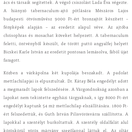
ács és társaik segítettek. A végső csiszolást Lada Éva végezte.
A hiányzó tabernaculum-ajtó pótlására Mészáros Lajos
budapesti ötvösművész 9000 Ft-ért bronzajtót készített –
fényképek alapján – az eredetit alapul véve. Az ajtóba
chrisophras és mosachat köveket helyezett. A tabernaculum
feletti, öntvényből készült, de törött puttó angyalfej helyett
Bicskei Karle István az eredetit pontosan lemásolva, fából újat
faragott.
Közben a várkápolna két kupolája beszakadt. A padolat
mettlachilapjai is elpusztultak. Dr. Kátay Béla engedélyt adott
a megmaradt lapok felszedésére. A Várgondnokság azonban a
lapokat nem tekintette egyházi tárgyaknak, s így 8000 Ft-ért
engedélyt kaptunk 54 m2 mettlachilap elszállítására. 1800 Ft-
ért felszedettük, és Guth István Pilisvörösvárra szállította. A
lapokkal a szentélyt burkoltattuk. A szentély oldalfalát alul
köröskörül vörös márvány szegőlappal láttuk el. Az oltár