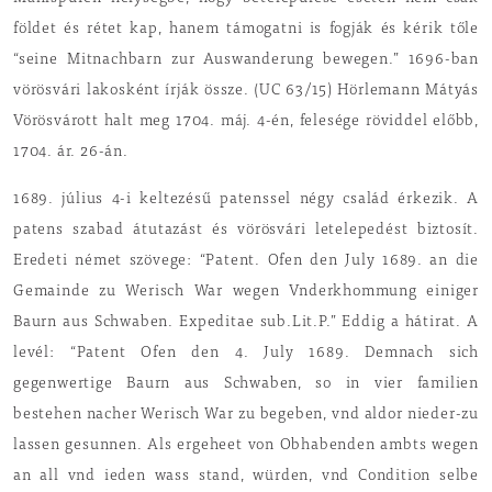
földet és rétet kap, hanem támogatni is fogják és kérik tőle
“seine Mitnachbarn zur Auswanderung bewegen.” 1696-ban
vörösvári lakosként írják össze. (UC 63/15) Hörlemann Mátyás
Vörösvárott halt meg 1704. máj. 4-én, felesége röviddel előbb,
1704. ár. 26-án.
1689. július 4-i keltezésű patenssel négy család érkezik. A
patens szabad átutazást és vörösvári letelepedést biztosít.
Eredeti német szövege: “Patent. Ofen den July 1689. an die
Gemainde zu Werisch War wegen Vnderkhommung einiger
Baurn aus Schwaben. Expeditae sub.Lit.P.” Eddig a hátirat. A
levél: “Patent Ofen den 4. July 1689. Demnach sich
gegenwertige Baurn aus Schwaben, so in vier familien
bestehen nacher Werisch War zu begeben, vnd aldor nieder-zu
lassen gesunnen. Als ergeheet von Obhabenden ambts wegen
an all vnd ieden wass stand, würden, vnd Condition selbe