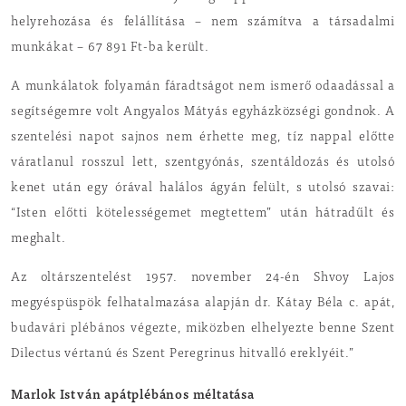
helyrehozása és felállítása – nem számítva a társadalmi
munkákat – 67 891 Ft-ba került.
A munkálatok folyamán fáradtságot nem ismerő odaadással a
segítségemre volt Angyalos Mátyás egyházközségi gondnok. A
szentelési napot sajnos nem érhette meg, tíz nappal előtte
váratlanul rosszul lett, szentgyónás, szentáldozás és utolsó
kenet után egy órával halálos ágyán felült, s utolsó szavai:
“Isten előtti kötelességemet megtettem” után hátradűlt és
meghalt.
Az oltárszentelést 1957. november 24-én Shvoy Lajos
megyéspüspök felhatalmazása alapján dr. Kátay Béla c. apát,
budavári plébános végezte, miközben elhelyezte benne Szent
Dilectus vértanú és Szent Peregrinus hitvalló ereklyéit.”
Marlok István apátplébános méltatása