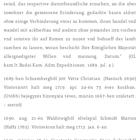
seind, das respective dienstfreundliche erzuchen, an die aber
inwohner die gemessene Erinderung, gedachte baurn aldort
ohne einige Verhinderung vnter zu kommen, ihren handel vnd
wandel mit ackherbau vnd andern ohne jemandes irrn treiben
vnd sonsten ihr auf Komen zu nuzen vnd behueff des landt
suechen zu lassen, woran beschicht Ihre Königlichen Majestät
allergnedigster Willen vnd mainung. Datum.” (OL
kam.lt.Budai Kam. Adm.Expeditionen. 1689. jul. 4.)
1689-ben Schrambergből jött Vette Christian. (Hasösch 2690)
Vörösvárott halt meg 1719. ápr. 24-én 73 éves korában.
(Utóbbi bejegyzés bizonyára téves, miután 1667-ben született.
– szerző)
1690. aug. 21-én Waldsteigből eltelepül Schmidt Márton
(HaHz 1763). Vörösváron halt meg 1713. jan. 6-án.