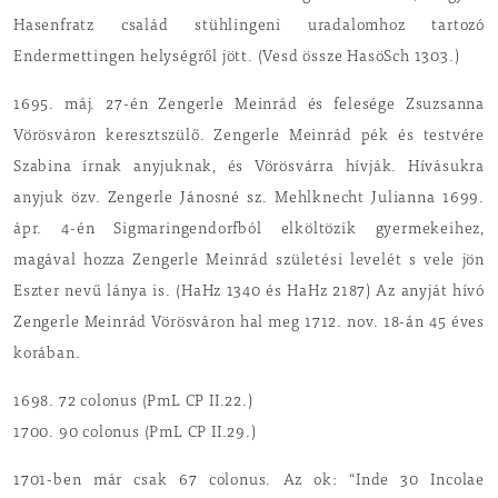
Hasenfratz család stühlingeni uradalomhoz tartozó
Endermettingen helységről jött. (Vesd össze HasöSch 1303.)
1695. máj. 27-én Zengerle Meinrád és felesége Zsuzsanna
Vörösváron keresztszülő. Zengerle Meinrád pék és testvére
Szabina írnak anyjuknak, és Vörösvárra hívják. Hívásukra
anyjuk özv. Zengerle Jánosné sz. Mehlknecht Julianna 1699.
ápr. 4-én Sigmaringendorfból elköltözik gyermekeihez,
magával hozza Zengerle Meinrád születési levelét s vele jön
Eszter nevű lánya is. (HaHz 1340 és HaHz 2187) Az anyját hívó
Zengerle Meinrád Vörösváron hal meg 1712. nov. 18-án 45 éves
korában.
1698. 72 colonus (PmL CP II.22.)
1700. 90 colonus (PmL CP II.29.)
1701-ben már csak 67 colonus. Az ok: “Inde 30 Incolae