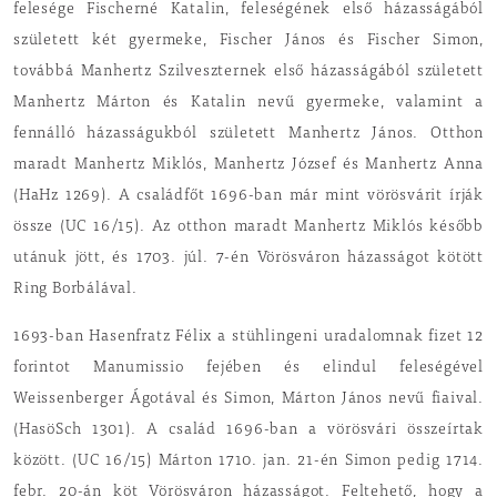
felesége Fischerné Katalin, feleségének első házasságából
született két gyermeke, Fischer János és Fischer Simon,
továbbá Manhertz Szilveszternek első házasságából született
Manhertz Márton és Katalin nevű gyermeke, valamint a
fennálló házasságukból született Manhertz János. Otthon
maradt Manhertz Miklós, Manhertz József és Manhertz Anna
(HaHz 1269). A családfőt 1696-ban már mint vörösvárit írják
össze (UC 16/15). Az otthon maradt Manhertz Miklós később
utánuk jött, és 1703. júl. 7-én Vörösváron házasságot kötött
Ring Borbálával.
1693-ban Hasenfratz Félix a stühlingeni uradalomnak fizet 12
forintot Manumissio fejében és elindul feleségével
Weissenberger Ágotával és Simon, Márton János nevű fiaival.
(HasöSch 1301). A család 1696-ban a vörösvári összeírtak
között. (UC 16/15) Márton 1710. jan. 21-én Simon pedig 1714.
febr. 20-án köt Vörösváron házasságot. Feltehető, hogy a