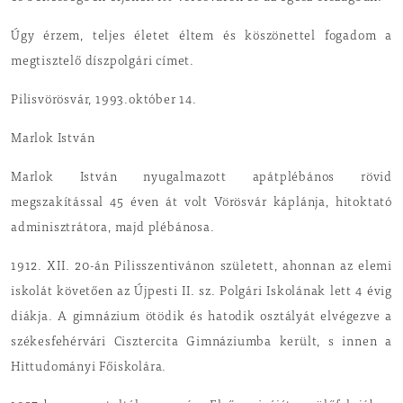
Úgy érzem, teljes életet éltem és köszönettel fogadom a
megtisztelő díszpolgári címet.
Pilisvörösvár, 1993.október 14.
Marlok István
Marlok István nyugalmazott apátplébános rövid
megszakítással 45 éven át volt Vörösvár káplánja, hitoktató
adminisztrátora, majd plébánosa.
1912. XII. 20-án Pilisszentivánon született, ahonnan az elemi
iskolát követően az Újpesti II. sz. Polgári Iskolának lett 4 évig
diákja. A gimnázium ötödik és hatodik osztályát elvégezve a
székesfehérvári Cisztercita Gimnáziumba került, s innen a
Hittudományi Főiskolára.