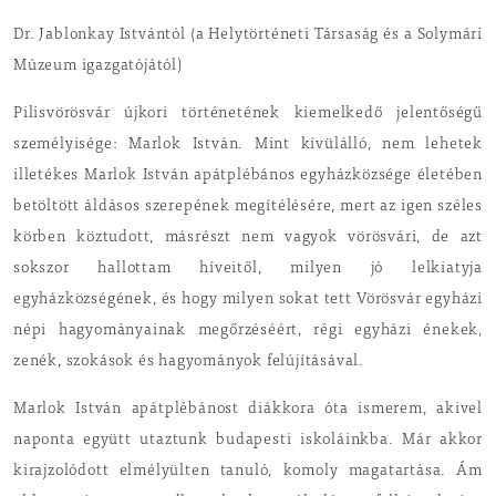
Dr. Jablonkay Istvántól (a Helytörténeti Társaság és a Solymári
Múzeum igazgatójától)
Pilisvörösvár újkori történetének kiemelkedő jelentőségű
személyisége: Marlok István. Mint kívülálló, nem lehetek
illetékes Marlok István apátplébános egyházközsége életében
betöltött áldásos szerepének megítélésére, mert az igen széles
körben köztudott, másrészt nem vagyok vörösvári, de azt
sokszor hallottam híveitől, milyen jó lelkiatyja
egyházközségének, és hogy milyen sokat tett Vörösvár egyházi
népi hagyományainak megőrzéséért, régi egyházi énekek,
zenék, szokások és hagyományok felújításával.
Marlok István apátplébánost diákkora óta ismerem, akivel
naponta együtt utaztunk budapesti iskoláinkba. Már akkor
kirajzolódott elmélyülten tanuló, komoly magatartása. Ám