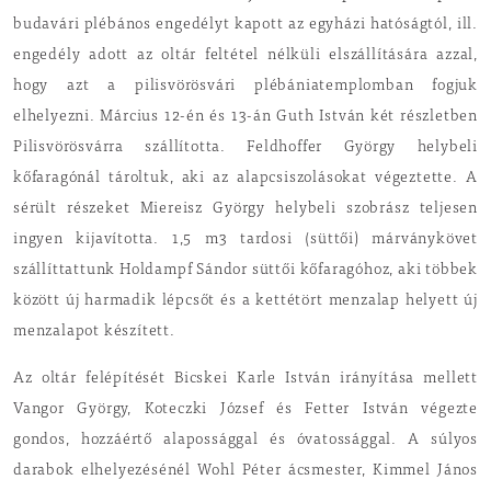
budavári plébános engedélyt kapott az egyházi hatóságtól, ill.
engedély adott az oltár feltétel nélküli elszállítására azzal,
hogy azt a pilisvörösvári plébániatemplomban fogjuk
elhelyezni. Március 12-én és 13-án Guth István két részletben
Pilisvörösvárra szállította. Feldhoffer György helybeli
kőfaragónál tároltuk, aki az alapcsiszolásokat végeztette. A
sérült részeket Miereisz György helybeli szobrász teljesen
ingyen kijavította. 1,5 m3 tardosi (süttői) márványkövet
szállíttattunk Holdampf Sándor süttői kőfaragóhoz, aki többek
között új harmadik lépcsőt és a kettétört menzalap helyett új
menzalapot készített.
Az oltár felépítését Bicskei Karle István irányítása mellett
Vangor György, Koteczki József és Fetter István végezte
gondos, hozzáértő alapossággal és óvatossággal. A súlyos
darabok elhelyezésénél Wohl Péter ácsmester, Kimmel János