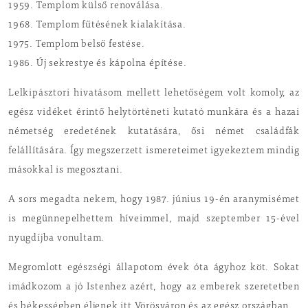
1959. Templom külső renoválása.
1968. Templom fűtésének kialakítása.
1975. Templom belső festése.
1986. Új sekrestye és kápolna építése.
Lelkipásztori hivatásom mellett lehetőségem volt komoly, az
egész vidéket érintő helytörténeti kutató munkára és a hazai
németség eredetének kutatására, ősi német családfák
felállítására. Így megszerzett ismereteimet igyekeztem mindig
másokkal is megosztani.
A sors megadta nekem, hogy 1987. június 19-én aranymisémet
is megünnepelhettem híveimmel, majd szeptember 15-ével
nyugdíjba vonultam.
Megromlott egészségi állapotom évek óta ágyhoz köt. Sokat
imádkozom a jó Istenhez azért, hogy az emberek szeretetben
és békességben éljenek itt Vörösváron és az egész országban.