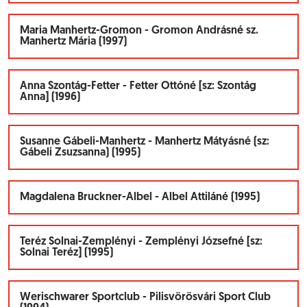
Maria Manhertz-Gromon - Gromon Andrásné sz.
Manhertz Mária (1997)
Anna Szontág-Fetter - Fetter Ottóné [sz: Szontág
Anna] (1996)
Susanne Gábeli-Manhertz - Manhertz Mátyásné (sz:
Gábeli Zsuzsanna) (1995)
Magdalena Bruckner-Albel - Albel Attiláné (1995)
Teréz Solnai-Zemplényi - Zemplényi Józsefné [sz:
Solnai Teréz] (1995)
Werischwarer Sportclub - Pilisvörösvári Sport Club