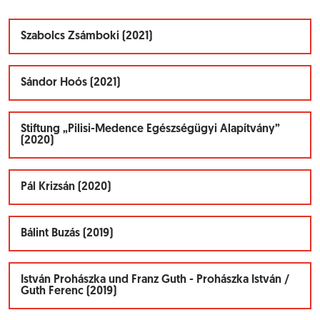
Szabolcs Zsámboki (2021)
Sándor Hoós (2021)
Stiftung „Pilisi-Medence Egészségügyi Alapítvány”
(2020)
Pál Krizsán (2020)
Bálint Buzás (2019)
István Prohászka und Franz Guth - Prohászka István /
Guth Ferenc (2019)