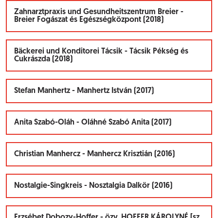
Zahnarztpraxis und Gesundheitszentrum Breier -
Breier Fogászat és Egészségközpont (2018)
Bäckerei und Konditorei Tácsik - Tácsik Pékség és
Cukrászda (2018)
Stefan Manhertz - Manhertz István (2017)
Anita Szabó-Oláh - Oláhné Szabó Anita (2017)
Christian Manhercz - Manhercz Krisztián (2016)
Nostalgie-Singkreis - Nosztalgia Dalkör (2016)
Erzsébet Dobozy-Hoffer - özv. HOFFER KÁROLYNÉ [sz.