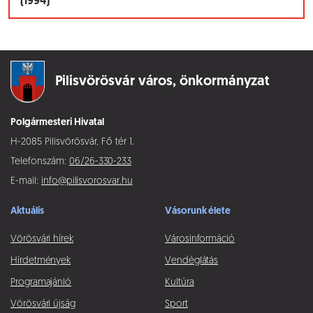
(1994)
Pilisvörösvár város,
önkormányzat
Polgármesteri Hivatal
H-2085 Pilisvörösvár, Fő tér 1.
Telefonszám:
06/26-330-233
E-mail:
info@pilisvorosvar.hu
Aktuális
Vásorunk élete
Vörösvári hírek
Városinformáció
Hírdetmények
Vendéglátás
Programajánló
Kultúra
Vörösvári újság
Sport