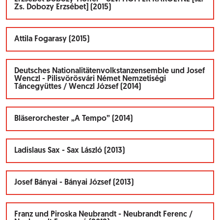
Zs. Dobozy Erzsébet] (2015)
Attila Fogarasy (2015)
Deutsches Nationalitätenvolkstanzensemble und Josef
Wenczl - Pilisvörösvári Német Nemzetiségi
Táncegyüttes / Wenczl József (2014)
Bläserorchester „A Tempo” (2014)
Ladislaus Sax - Sax László (2013)
Josef Bányai - Bányai József (2013)
Franz und Piroska Neubrandt - Neubrandt Ferenc /