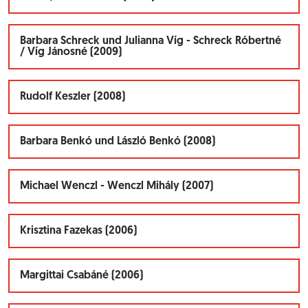
Barbara Schreck und Julianna Víg - Schreck Róbertné
/ Víg Jánosné (2009)
Rudolf Keszler (2008)
Barbara Benkó und László Benkó (2008)
Michael Wenczl - Wenczl Mihály (2007)
Krisztina Fazekas (2006)
Margittai Csabáné (2006)