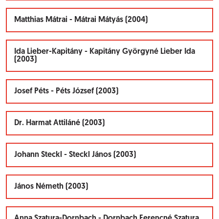
Matthias Mátrai - Mátrai Mátyás (2004)
Ida Lieber-Kapitány - Kapitány Györgyné Lieber Ida
(2003)
Josef Péts - Péts József (2003)
Dr. Harmat Attiláné (2003)
Johann Steckl - Steckl János (2003)
János Németh (2003)
Anna Szatura-Dornbach - Dornbach Ferencné Szatura