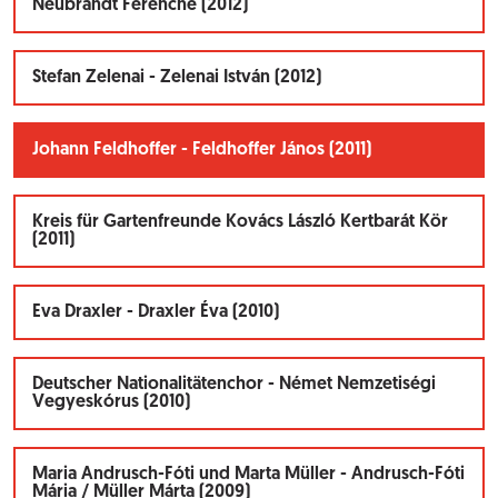
Neubrandt Ferencné (2012)
Stefan Zelenai - Zelenai István (2012)
Johann Feldhoffer - Feldhoffer János (2011)
Kreis für Gartenfreunde Kovács László Kertbarát Kör
(2011)
Eva Draxler - Draxler Éva (2010)
Deutscher Nationalitätenchor - Német Nemzetiségi
Vegyeskórus (2010)
Maria Andrusch-Fóti und Marta Müller - Andrusch-Fóti
Mária / Müller Márta (2009)