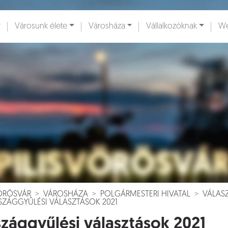
Városunk élete
Városháza
Vállalkozóknak
We
ények [
]
Dokumentumok [
]
VÖRÖSVÁR
VÁROSHÁZA
POLGÁRMESTERI HIVATAL
VÁLAS
SZÁGGYŰLÉSI VÁLASZTÁSOK 2021
zággyűlési választások 2021