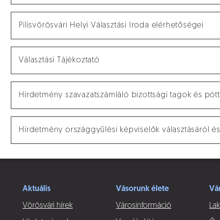
Pilisvörösvári Helyi Választási Iroda elérhetőségei
Választási Tájékoztató
Hirdetmény szavazatszámláló bizottsági tagok és pót
Hirdetmény országgyűlési képviselők választásáról é
Aktuális
Vásorunk élete
Vá
Vörösvári hírek
Városinformáció
Lak