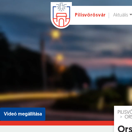
Aktuális
Pilisvörösvár
Ugrás a fő tartalomhoz
Hírek [
]
Esem
PILIS
Videó megállítása
OR
Ors