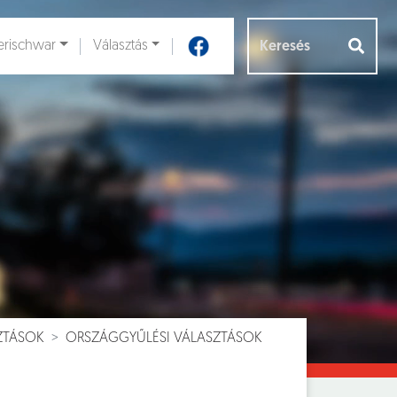
rischwar
Választás
Aloldalak [
]
ZTÁSOK
ORSZÁGGYŰLÉSI VÁLASZTÁSOK