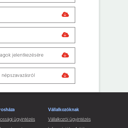
tagok jelentkezésére
s népszavazásról
rosháza
Vállalkozóknak
ossági ügyintézés
Vállalkozói ügyintézés