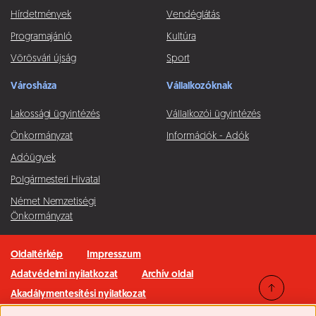
Hírdetmények
Vendéglátás
Programajánló
Kultúra
Vörösvári újság
Sport
Városháza
Vállalkozóknak
Lakossági ügyintézés
Vállalkozói ügyintézés
Önkormányzat
Információk - Adók
Adóügyek
Polgármesteri Hivatal
Német Nemzetiségi
Önkormányzat
Oldaltérkép
Impresszum
Adatvédelmi nyilatkozat
Archív oldal
Akadálymentesítési nyilatkozat