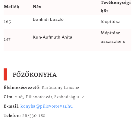
Tevékenységi
Mellék
Név
kör
Bánhidi László
főépítész
165
főépítész
Kun-Aufmuth Anita
147
asszisztens
FŐZŐKONYHA
Élelmezésvezető
: Karácsony Lajosné
Cím
: 2085 Pilisvörösvár, Szabadság u. 21.
E-mail
:
konyha@pilisvorosvar.hu
Telefon
: 26/330-180