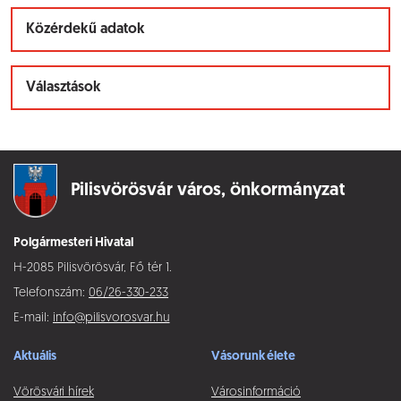
Közérdekű adatok
Választások
Pilisvörösvár város,
önkormányzat
Polgármesteri Hivatal
H-2085 Pilisvörösvár, Fő tér 1.
Telefonszám:
06/26-330-233
E-mail:
info@pilisvorosvar.hu
Aktuális
Vásorunk élete
Vörösvári hírek
Városinformáció