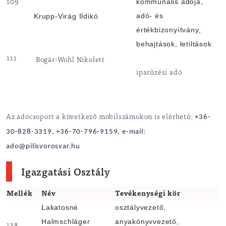
kommunális adója,
109
adó- és
Krupp-Virág Ildikó
értékbizonyítvány,
behajtások, letiltások
111
Bogár-Wohl Nikolett
iparűzési adó
+36-
Az adócsoport a következő mobilszámokon is elérhető:
30-828-3319, +36
-70-796-9159, e-mail:
ado@pilisvorosvar.hu
Igazgatási Osztály
Mellék
Név
Tevékenységi kör
Lakatosné
osztályvezető,
Halmschláger
anyakönyvvezető,