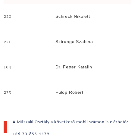
Schreck Nikolett
220
Sztrunga Szabina
221
Dr. Fetter Katalin
164
Fülöp Róbert
235
A Műszaki Osztály a következő mobil számon is elérhető:
+36
-70-855-1179.