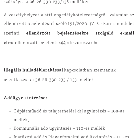
szükséges a 06-26-330-233/138 melléken.
A veszélyhelyzet alatti engedélykötelezettségről, valamint az
ellenőrzött bejelentésről szóló 191/2020. (V. 8.) Korm. rendelet
ellenőrzött bejelentésekre szolgáló e-mail
szerinti
cím:
ellenorzott.bejelentes@pilisvorosvar.hu.
Illegális hulladéklerakással
kapcsolatban szemtanúk
:
jelentkezése
+36-26-330-233 / 153. mellék
Adóügyek intézése:
Gépjárműadó és talajterhelési díj ügyintézés – 108-as
mellék,
Kommunális adó ügyintézés – 110-es mellék,
Iparűzési adó és Idegenforgalmi adó ügyintézés – 111-es