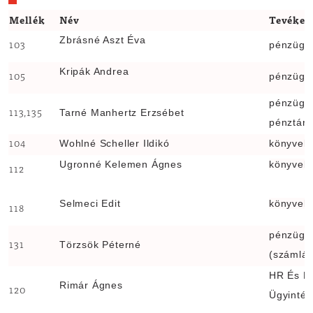
Mellék
Név
Tevéken
Zbrásné Aszt Éva
pénzügyi
103
Kripák Andrea
pénzügy,
105
pénzügyi
Tarné Manhertz Erzsébet
113,135
pénztáro
Wohlné Scheller Ildikó
könyvelé
104
Ugronné Kelemen Ágnes
könyvelé
112
Selmeci Edit
könyvelé
118
pénzügyi
Törzsök Péterné
131
(számláz
HR És P
Rimár Ágnes
120
Ügyintéz