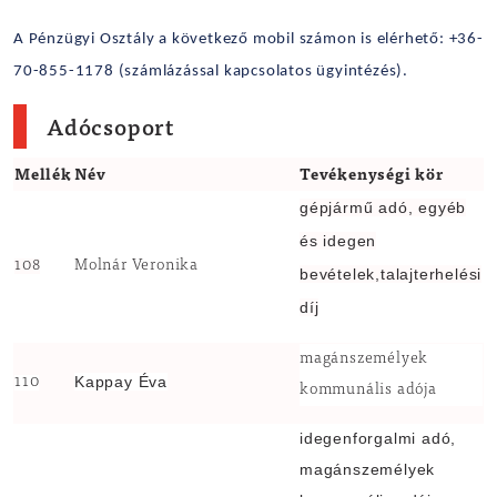
A Pénzügyi Osztály a következő mobil számon is elérhető: +36
-
70-855-1178 (számlázással kapcsolatos ügyintézés).
Adócsoport
Mellék
Név
Tevékenységi kör
gépjármű adó, egyéb
és idegen
108
Molnár Veronika
bevételek,talajterhelési
díj
magánszemélyek
Kappay Éva
110
kommunális adója
idegenforgalmi adó,
magánszemélyek