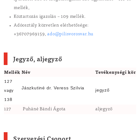
mellék,
Köztartozás igazolás – 109 mellék.
Adóosztály közvetlen elérhetősége:
+36707969159,
ado@pilisvorosvar.hu
Jegyző, aljegyző
Mellék
Név
Tevékenységi kör
127
Jászkutiné dr. Veress Szilvia
jegyző
vagy
138
127
Puháné Bándi Ágota
aljegyző
Szervezési Csoport