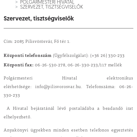
POLGÁRMESTERI HIVATAL
SZERVEZET, TISZTSÉGVISELŐK
Szervezet, tisztségviselők
Cím: 2085 Pilisvörösvár, Fő tér 1.
Központi telefonszám
(Ügyfélszolgálat):
(+36 26) 330-233
Központi fax:
06-26-530-278, 06-26-330-233/117 mellék
Polgármesteri Hivatal elektronikus
elérhetősége:
info@pilisvorosvar.hu
. Telefonszáma: 06-26-
330-233
A Hivatal bejáratánál lévő postaládába a beadandó irat
elhelyezhető.
Anyakönyvi ügyekben minden esetben telefonos egyeztetés