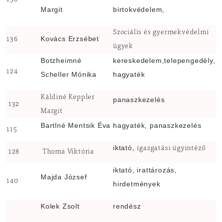
138
Margit
birtokvédelem,
Szociális és gyermekvédelmi
Kovács Erzsébet
136
ügyek
Botzheimné
kereskedelem,telepengedély,
124
Scheller Mónika
hagyaték
Káldiné Keppler
panaszkezelés
132
Margit
Bartlné Mentsik Éva
hagyaték, panaszkezelés
115
iktató,
igazgatási ügyintéző
128
Thoma Viktória
iktató, irattározás,
Majda József
140
hirdetmények
Kolek Zsolt
rendész