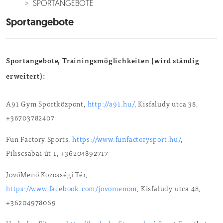
SPORTANGEBOTE
Sportangebote
Sportangebote, Trainingsmöglichkeiten (wird ständig
erweitert):
A91 Gym Sportközpont,
http://a91.hu/
, Kisfaludy utca 38,
+36703782407
Fun Factory Sports,
https://www.funfactorysport.hu/
,
Piliscsabai út 1, +36204892717
JövőMenő Közösségi Tér,
https://www.facebook.com/jovomenom
, Kisfaludy utca 48,
+36204978069