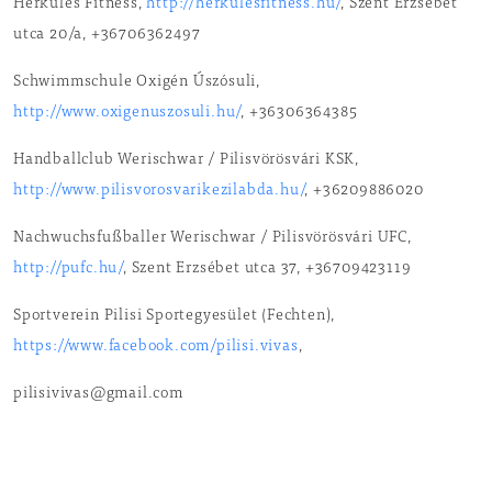
Herkules Fitness,
http://herkulesfitness.hu/
, Szent Erzsébet
utca 20/a, +36706362497
Schwimmschule Oxigén Úszósuli,
http://www.oxigenuszosuli.hu/
, +36306364385
Handballclub Werischwar / Pilisvörösvári KSK,
http://www.pilisvorosvarikezilabda.hu/
, +36209886020
Nachwuchsfußballer Werischwar / Pilisvörösvári UFC,
http://pufc.hu/
, Szent Erzsébet utca 37, +36709423119
Sportverein Pilisi Sportegyesület (Fechten),
https://www.facebook.com/pilisi.vivas
,
pilisivivas@gmail.com