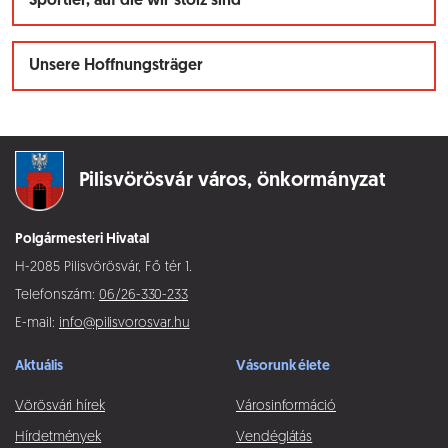
Sportler, auf die wir stolz sind
Unsere Hoffnungsträger
Pilisvörösvár város,
önkormányzat
Polgármesteri Hivatal
H-2085 Pilisvörösvár, Fő tér 1.
Telefonszám:
06/26-330-233
E-mail:
info@pilisvorosvar.hu
Aktuális
Vásorunk élete
Vörösvári hírek
Városinformáció
Hírdetmények
Vendéglátás