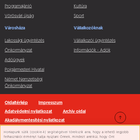
Programajánló
Kultúra
Vörösvári újság
Sport
Városháza
Vállalkozóknak
Lakossági ügyintézés
Vállalkozói ügyintézés
Önkormányzat
Információk - Adók
Adóügyek
Polgármesteri Hivatal
Német Nemzetiségi
Önkormányzat
Oldaltérkép
Impresszum
Adatvédelmi nyilatkozat
Archív oldal
Akadálymentesítési nyilatkozat
Honlapunk sütik (cookie-k) segítségével törekszik arra, hogy a lehető legjobb
Minden jog fenntartva © 2026 Pilisvörösvár Város
Süti beállítások
felhasználói élményt tudja nyújtani Önnek, mindezt anélkül, hogy Önt