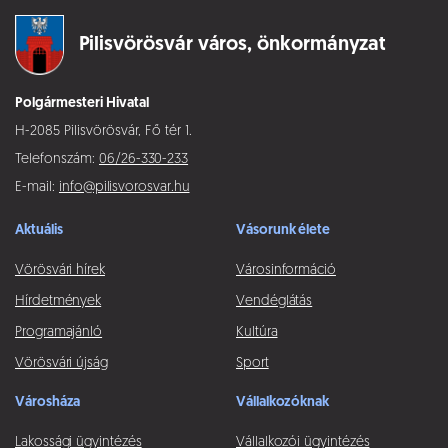
Pilisvörösvár város,
önkormányzat
Polgármesteri Hivatal
H-2085 Pilisvörösvár, Fő tér 1.
Telefonszám:
06/26-330-233
E-mail:
info@pilisvorosvar.hu
Aktuális
Vásorunk élete
Vörösvári hírek
Városinformáció
Hírdetmények
Vendéglátás
Programajánló
Kultúra
Vörösvári újság
Sport
Városháza
Vállalkozóknak
Lakossági ügyintézés
Vállalkozói ügyintézés