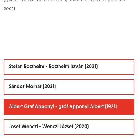
(Quelle: Werischwarer Zeitung-Vörösvári Újság, September
2005)
Stefan Botzheim - Botzheim István (2021)
Sándor Molnár (2021)
Albert Graf Apponyi - gróf Apponyi Albert (1921)
Josef Wenczl - Wenczl József (2020)