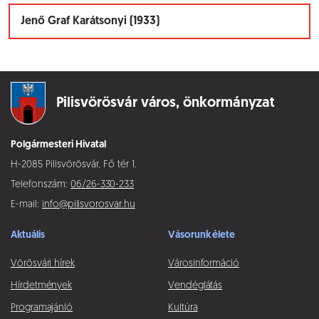
Jenő Graf Karátsonyi (1933)
Pilisvörösvár város,
önkormányzat
Polgármesteri Hivatal
H-2085 Pilisvörösvár, Fő tér 1.
Telefonszám:
06/26-330-233
E-mail:
info@pilisvorosvar.hu
Aktuális
Vásorunk élete
Vörösvári hírek
Városinformáció
Hírdetmények
Vendéglátás
Programajánló
Kultúra