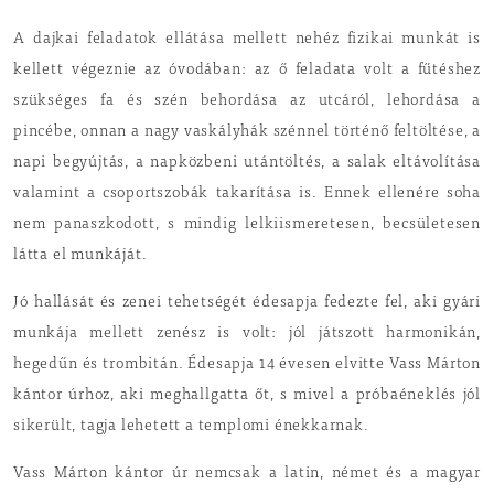
A dajkai feladatok ellátása mellett nehéz fizikai munkát is
kellett végeznie az óvodában: az ő feladata volt a fűtéshez
szükséges fa és szén behordása az utcáról, lehordása a
pincébe, onnan a nagy vaskályhák szénnel történő feltöltése, a
napi begyújtás, a napközbeni utántöltés, a salak eltávolítása
valamint a csoportszobák takarítása is. Ennek ellenére soha
nem panaszkodott, s mindig lelkiismeretesen, becsületesen
látta el munkáját.
Jó hallását és zenei tehetségét édesapja fedezte fel, aki gyári
munkája mellett zenész is volt: jól játszott harmonikán,
hegedűn és trombitán. Édesapja 14 évesen elvitte Vass Márton
kántor úrhoz, aki meghallgatta őt, s mivel a próbaéneklés jól
sikerült, tagja lehetett a templomi énekkarnak.
Vass Márton kántor úr nemcsak a latin, német és a magyar