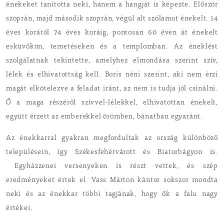
énekeket tanította neki, hanem a hangját is képezte. Először
szoprán, majd második szoprán, végül alt szólamot énekelt. 14
éves korától 74 éves koráig, pontosan 60 éven át énekelt
esküvőkön, temetéseken és a templomban. Az éneklést
szolgálatnak tekintette, amelyhez elmondása szerint szív,
lélek és elhivatottság kell. Boris néni szerint, aki nem érzi
magát elkötelezve a feladat iránt, az nem is tudja jól csinálni.
Ő a maga részéről szívvel-lélekkel, elhivatottan énekelt,
együtt érzett az emberekkel örömben, bánatban egyaránt.
Az énekkarral gyakran megfordultak az ország különböző
településein, így Székesfehérvárott és Biatorbágyon is.
Egyházzenei versenyeken is részt vettek, és szép
eredményeket értek el. Vass Márton kántor sokszor mondta
neki és az énekkar többi tagjának, hogy ők a falu nagy
értékei.