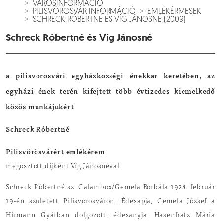
VÁROSINFORMÁCIÓ
PILISVÖRÖSVÁR INFORMÁCIÓ
EMLÉKÉRMESEK
SCHRECK RÓBERTNÉ ÉS VÍG JÁNOSNÉ (2009)
Schreck Róbertné és Víg Jánosné
a pilisvörösvári egyházközségi énekkar keretében, az
egyházi ének terén kifejtett több évtizedes kiemelkedő
közös munkájukért
Schreck Róbertné
Pilisvörösvárért emlékérem
megosztott díjként Víg Jánosnéval
Schreck Róbertné sz. Galambos/Gemela Borbála 1928. február
19-én született Pilisvörösváron. Édesapja, Gemela József a
Hirmann Gyárban dolgozott, édesanyja, Hasenfratz Mária