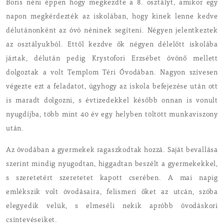
Boris néni éppen hogy megkezdte a 8. osztályt, amikor egy
napon megkérdezték az iskolában, hogy kinek lenne kedve
délutánonként az óvó néninek segíteni. Négyen jelentkeztek
az osztályukból. Ettől kezdve ők négyen délelőtt iskolába
jártak, délután pedig Krystofori Erzsébet óvónő mellett
dolgoztak a volt Templom Téri Óvodában. Nagyon szívesen
végezte ezt a feladatot, úgyhogy az iskola befejezése után ott
is maradt dolgozni, s évtizedekkel később onnan is vonult
nyugdíjba, több mint 40 év egy helyben töltött munkaviszony
után.
Az óvodában a gyermekek ragaszkodtak hozzá. Saját bevallása
szerint mindig nyugodtan, higgadtan beszélt a gyermekekkel,
s szeretetért szeretetet kapott cserében. A mai napig
emlékszik volt óvodásaira, felismeri őket az utcán, szóba
elegyedik velük, s elmeséli nekik apróbb óvodáskori
csíntevéseiket.