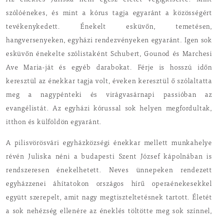
Az éneklés Juliska néni egész életét végigkísérte. Mint
szólóénekes, és mint a kórus tagja egyaránt a közösségért
tevékenykedett. Énekelt esküvőn, temetésen,
hangversenyeken, egyházi rendezvényeken egyaránt. Igen sok
esküvőn énekelte szólistaként Schubert, Gounod és Marchesi
Ave Maria-ját és egyéb darabokat. Férje is hosszú időn
keresztül az énekkar tagja volt, éveken keresztül ő szólaltatta
meg a nagypénteki és virágvasárnapi passióban az
evangélistát. Az egyházi kórussal sok helyen megfordultak,
itthon és külföldön egyaránt.
A pilisvörösvári egyházközségi énekkar mellett munkahelye
révén Juliska néni a budapesti Szent József kápolnában is
rendszeresen énekelhetett. Neves ünnepeken rendezett
egyházzenei áhítatokon országos hírű operaénekesekkel
együtt szerepelt, amit nagy megtiszteltetésnek tartott. Életét
a sok nehézség ellenére az éneklés töltötte meg sok színnel,