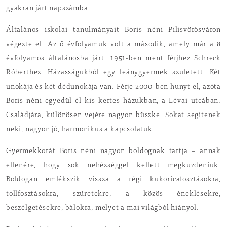
gyakran járt napszámba.
Általános iskolai tanulmányait Boris néni Pilisvörösváron
végezte el. Az ő évfolyamuk volt a második, amely már a 8
évfolyamos általánosba járt. 1951-ben ment férjhez Schreck
Róberthez. Házasságukból egy leánygyermek született. Két
unokája és két dédunokája van. Férje 2000-ben hunyt el, azóta
Boris néni egyedül él kis kertes házukban, a Lévai utcában.
Családjára, különösen vejére nagyon büszke. Sokat segítenek
neki, nagyon jó, harmonikus a kapcsolatuk.
Gyermekkorát Boris néni nagyon boldognak tartja – annak
ellenére, hogy sok nehézséggel kellett megküzdeniük.
Boldogan emlékszik vissza a régi kukoricafosztásokra,
tollfosztásokra, szüretekre, a közös éneklésekre,
beszélgetésekre, bálokra, melyet a mai világból hiányol.