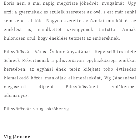
Boris néni a mai napig megőrizte jókedvét, nyugalmát. Úgy
érzi: a gyermekek és szüleik szeretete az övé, s ezt már senki
sem vehet el tőle. Nagyon szerette az óvodai munkát és az
éneklést is, mindkettőt szívügyének tartotta. Annak
különösen örül, hogy éneklése tetszett az embereknek.
Pilisvörösvár Város Önkormányzatának Képviselő-testülete
Schreck Róbertnénak a pilisvörösvári egyházközségi énekkar
keretében, az egyházi ének terén kifejtett több évtizedes
kiemelkedő közös munkájuk elismeréseként, Víg Jánosnéval
megosztott díjként Pilisvörösvárért emlékérmet
adományoz.
Pilisvörösvár, 2009. október 23.
Víg Jánosné