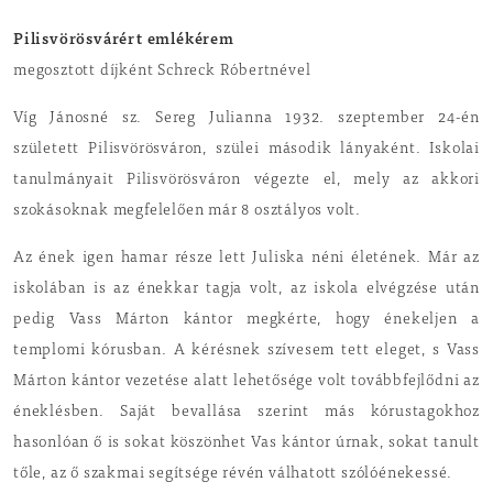
Pilisvörösvárért emlékérem
megosztott díjként Schreck Róbertnével
Víg Jánosné sz. Sereg Julianna 1932. szeptember 24-én
született Pilisvörösváron, szülei második lányaként. Iskolai
tanulmányait Pilisvörösváron végezte el, mely az akkori
szokásoknak megfelelően már 8 osztályos volt.
Az ének igen hamar része lett Juliska néni életének. Már az
iskolában is az énekkar tagja volt, az iskola elvégzése után
pedig Vass Márton kántor megkérte, hogy énekeljen a
templomi kórusban. A kérésnek szívesem tett eleget, s Vass
Márton kántor vezetése alatt lehetősége volt továbbfejlődni az
éneklésben. Saját bevallása szerint más kórustagokhoz
hasonlóan ő is sokat köszönhet Vas kántor úrnak, sokat tanult
tőle, az ő szakmai segítsége révén válhatott szólóénekessé.