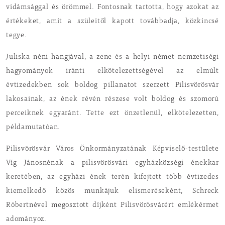
vidámsággal és örömmel. Fontosnak tartotta, hogy azokat az
értékeket, amit a szüleitől kapott továbbadja, közkincsé
tegye.
Juliska néni hangjával, a zene és a helyi német nemzetiségi
hagyományok iránti elkötelezettségével az elmúlt
évtizedekben sok boldog pillanatot szerzett Pilisvörösvár
lakosainak, az ének révén részese volt boldog és szomorú
perceiknek egyaránt. Tette ezt önzetlenül, elkötelezetten,
példamutatóan.
Pilisvörösvár Város Önkormányzatának Képviselő-testülete
Víg Jánosnénak a pilisvörösvári egyházközségi énekkar
keretében, az egyházi ének terén kifejtett több évtizedes
kiemelkedő közös munkájuk elismeréseként, Schreck
Róbertnével megosztott díjként Pilisvörösvárért emlékérmet
adományoz.