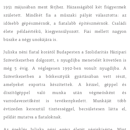
1951 májusában ment férjhez. Házasságából két fiúgyermek
született. Mindkét fia a műszaki pályát választotta: az
idősebb gépészmérnök, a fiatalabb építészmérnök. Családi
élete példaértékű, kiegyensúlyozott. Fiai mellett nagyon
büszke a négy unokájára is.
Juliska néni fiatal korától Budapesten a Szolidaritás Házipari
Szövetkezetben dolgozott, s nyugdíjba menetelét követően is
még 5 évig. A véglegesen 1992-ben vonult nyugdíjba. A
Szövetkezetben a bőrkesztyűk gyártásában vett részt,
amelyeket exportra készítettek. A kézzel, géppel és
díszítőgéppel való munka után végmeósként és
varrodavezetőként is tevékenykedett. Munkáját több
évtizeden keresztül tisztességgel, becsületesen látta el,
példát mutatva a fiataloknak.