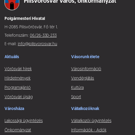
Pilisvörösvár város,
önkormányzat
Polgármesteri Hivatal
H-2085 Pilisvörösvár, Fő tér 1.
Telefonszám:
06/26-330-233
E-mail:
info@pilisvorosvar.hu
Aktuális
Vásorunk élete
Vörösvári hírek
Városinformáció
Hírdetmények
Vendéglátás
Programajánló
Kultúra
Vörösvári újság
Sport
Városháza
Vállalkozóknak
Lakossági ügyintézés
Vállalkozói ügyintézés
Önkormányzat
Információk - Adók