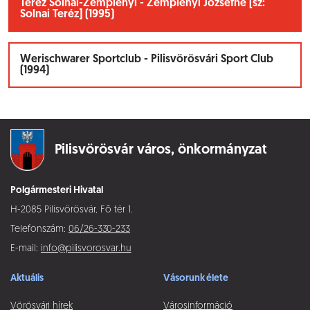
Teréz Solnai-Zemplényi - Zemplényi Józsefné [sz:
Solnai Teréz] (1995)
Werischwarer Sportclub - Pilisvörösvári Sport Club
(1994)
Pilisvörösvár város,
önkormányzat
Polgármesteri Hivatal
H-2085 Pilisvörösvár, Fő tér 1.
Telefonszám:
06/26-330-233
E-mail:
info@pilisvorosvar.hu
Aktuális
Vásorunk élete
Vörösvári hírek
Városinformáció