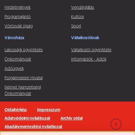
Hírdetmények
Vendéglátás
Programajánló
Kultúra
Vörösvári újság
Sport
Városháza
Vállalkozóknak
Lakossági ügyintézés
Vállalkozói ügyintézés
Önkormányzat
Információk - Adók
Adóügyek
Polgármesteri Hivatal
Német Nemzetiségi
Önkormányzat
Oldaltérkép
Impresszum
Adatvédelmi nyilatkozat
Archív oldal
Akadálymentesítési nyilatkozat