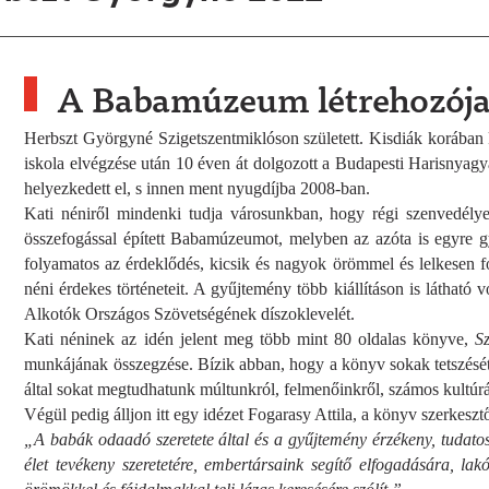
A Babamúzeum létrehozój
Herbszt Györgyné Szigetszentmiklóson született. Kisdiák korában ker
iskola elvégzése után 10 éven át dolgozott a Budapesti Harisnyagy
helyezkedett el, s innen ment nyugdíjba 2008-ban.
Kati néniről mindenki tudja városunkban, hogy régi szenvedélye
összefogással épített Babamúzeumot, melyben az azóta is egyre 
folyamatos az érdeklődés, kicsik és nagyok örömmel és lelkesen fo
néni érdekes történeteit. A gyűjtemény több kiállításon is láthat
Alkotók Országos Szövetségének díszoklevelét.
Kati néninek az idén jelent meg több mint 80 oldalas könyve,
S
munkájának összegzése. Bízik abban, hogy a könyv sokak tetszését
által sokat megtudhatunk múltunkról, felmenőinkről, számos kultúrá
Végül pedig álljon itt egy idézet Fogarasy Attila, a könyv szerkeszt
„A babák odaadó szeretete által és a gyűjtemény érzékeny, tudatos,
élet tevékeny szeretetére, embertársaink segítő elfogadására, l