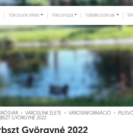
Városunk élete
Városháza
Vállalkozóknak
We
ények [
]
Dokumentumok [
]
VÖRÖSVÁR
VÁROSUNK ÉLETE
VÁROSINFORMÁCIÓ
PILIS
RBSZT GYÖRGYNÉ 2022
rbszt Györgyné 2022