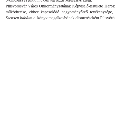
örömökkel és fájdalmakkal teli lázas keresésére szólít.”
Pilisvörösvár Város Önkormányzatának Képviselő-testülete
Herbs
működtetése, ehhez kapcsolódó hagyományőrző tevékenysége, 
Szeretett babáim
c. könyv megalkotásának elismeréseként
Pilisvör