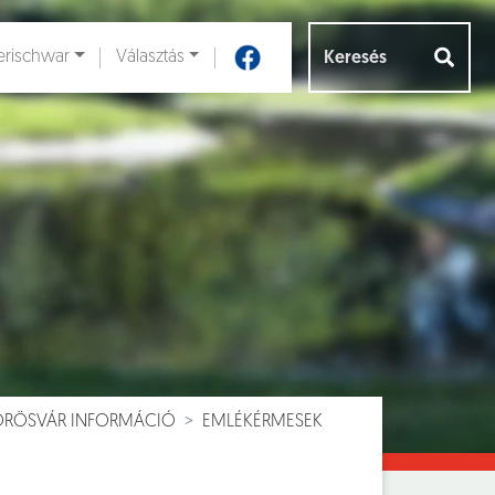
rischwar
Választás
Aloldalak [
]
VÖRÖSVÁR INFORMÁCIÓ
EMLÉKÉRMESEK