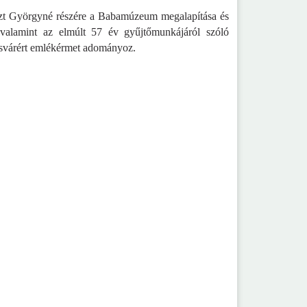
zt Györgyné
részére a Babamúzeum megalapítása és
valamint az elmúlt 57 év gyűjtőmunkájáról szóló
ösvárért emlékérmet
adományoz.