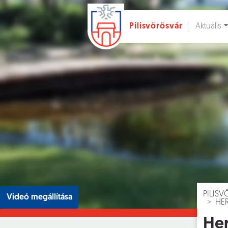
Aktuális
Pilisvörösvár
Ugrás a fő tartalomhoz
Hírek [
]
Esem
PILIS
Videó megállítása
HE
He