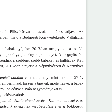
a
ült Pilisvörösvárra, s azóta is itt él családjával. Az
árban, majd a Budapesti Könyvértékesítő Vállalatnál
 a babák gyűjtése. 2013-ban megnyitotta a családi
gyarapodó gyűjtemény kapott helyet. A megnyitó óta
gadják a szebbnél szebb babákat, és hallgatják Kati
ó volt, 2015-ben elnyerte a Népművészeti és Kézműves
zeretett babáim
címmel, amely -mint mondta- 57 év
 elnyeri majd, hiszen a tárgyak mögé nézve, a babák
ról, beleértve a sváb hagyományokat is.
ője előszavából:
 tanító célzatú elrendezésével Kati néni minket is az
akóhelyünk értékeinek megbecsülésére és a boldogság