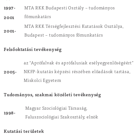
1997-
MTA RKK Budapesti Osztály – tudományos
2001
főmunkatárs
MTA RKK Térségfejlesztési Kutatások Osztálya,
2001-
Budapest – tudományos főmunkatárs
Felsőoktatási tevékenység
az “Aprófalvak és aprófalusiak esélyegyenlőségéért”
2005-
NKFP-kutatás képzési részében előadások tartása,
Miskolci Egyetem
Tudományos, szakmai közéleti tevékenység
Magyar Szociológiai Társaság,
1998-
Faluszociológiai Szakosztály, elnök
Kutatási területek