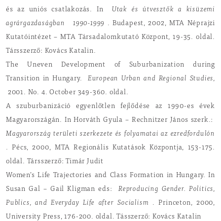
és az uniós csatlakozás. In
Utak és útvesztők a kisüzemi
agrárgazdaságban
1990-1999
. Budapest, 2002, MTA Néprajzi
Kutatóintézet – MTA Társadalomkutató Központ, 19-35. oldal.
Társszerző: Kovács Katalin.
The Uneven Development of Suburbanization during
Transition in Hungary.
European Urban and Regional Studies,
2001. No. 4. October 349-360. oldal.
A szuburbanizáció egyenlőtlen fejlődése az 1990-es évek
Magyarországán. In Horváth Gyula – Rechnitzer János szerk.:
Magyarország területi szerkezete és folyamatai az ezredfordulón
. Pécs, 2000, MTA Regionális Kutatások Központja, 153-175.
oldal. Társszerző: Timár Judit
Women’s Life Trajectories and Class Formation in Hungary. In
Susan Gal – Gail Kligman eds:
Reproducing Gender. Politics,
Publics, and Everyday Life after Socialism
. Princeton, 2000,
University Press, 176-200. oldal. Tásszerző: Kovács Katalin