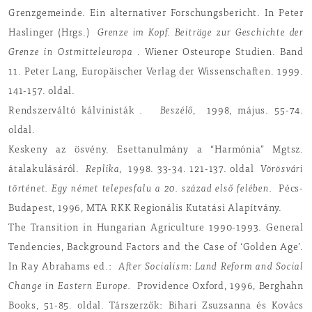
Grenzgemeinde. Ein alternativer Forschungsbericht. In Peter
Haslinger (Hrgs.)
Grenze im Kopf. Beiträge zur Geschichte der
Grenze in Ostmitteleuropa
. Wiener Osteurope Studien. Band
11. Peter Lang, Europäischer Verlag der Wissenschaften. 1999.
141-157. oldal.
Rendszerváltó kálvinisták
.
Beszélő,
1998, május. 55-74.
oldal.
Keskeny az ösvény. Esettanulmány a “Harmónia” Mgtsz.
átalakulásáról.
Replika,
1998. 33-34. 121-137. oldal
Vörösvári
történet. Egy német telepesfalu a 20. század első felében.
Pécs-
Budapest, 1996, MTA RKK Regionális Kutatási Alapítvány.
The Transition in Hungarian Agriculture 1990-1993. General
Tendencies, Background Factors and the Case of ‘Golden Age’.
In Ray Abrahams ed.:
After Socialism: Land Reform and Social
Change in Eastern Europe.
Providence Oxford, 1996, Berghahn
Books, 51-85. oldal. Társzerzők: Bihari Zsuzsanna és Kovács