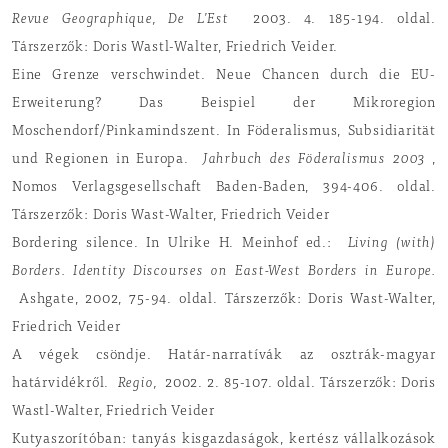
Revue Geographique, De L’Est
2003. 4. 185-194. oldal.
Társzerzők: Doris Wastl-Walter, Friedrich Veider.
Eine Grenze verschwindet. Neue Chancen durch die EU-
Erweiterung? Das Beispiel der Mikroregion
Moschendorf/Pinkamindszent. In Föderalismus, Subsidiarität
und Regionen in Europa.
Jahrbuch des Föderalismus 2003
,
Nomos Verlagsgesellschaft Baden-Baden, 394-406. oldal.
Társzerzők: Doris Wast-Walter, Friedrich Veider
Bordering silence. In Ulrike H. Meinhof ed.:
Living (with)
Borders. Identity Discourses on East-West Borders in Europe.
Ashgate, 2002, 75-94. oldal. Társzerzők: Doris Wast-Walter,
Friedrich Veider
A végek csöndje. Határ-narratívák az osztrák-magyar
határvidékről.
Regio,
2002. 2. 85-107. oldal. Társzerzők: Doris
Wastl-Walter, Friedrich Veider
Kutyaszorítóban: tanyás kisgazdaságok, kertész vállalkozások