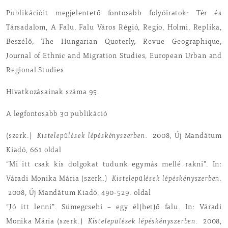
Publikációit megjelentető fontosabb folyóiratok: Tér és
Társadalom, A Falu, Falu Város Régió, Regio, Holmi, Replika,
Beszélő, The Hungarian Quoterly, Revue Geographique,
Journal of Ethnic and Migration Studies, European Urban and
Regional Studies
Hivatkozásainak száma 95.
A legfontosabb 30 publikáció
(szerk.)
Kistelepülések lépéskényszerben.
2008, Új Mandátum
Kiadó, 661 oldal
“Mi itt csak kis dolgokat tudunk egymás mellé rakni”. In:
Váradi Monika Mária (szerk.)
Kistelepülések lépéskényszerben.
2008, Új Mandátum Kiadó, 490-529. oldal
“Jó itt lenni”. Sümegcsehi – egy él(het)ő falu. In: Váradi
Monika Mária (szerk.)
Kistelepülések lépéskényszerben.
2008,