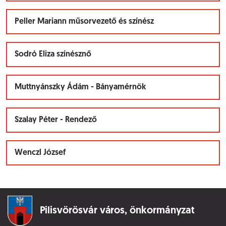
Peller Mariann műsorvezető és színész
Sodró Eliza színésznő
Muttnyánszky Ádám - Bányamérnök
Szalay Péter - Rendező
Wenczl József
Pilisvörösvár város,
önkormányzat