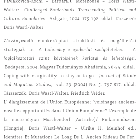
Pavlakovich-Kochi – Barbara.J. Morehouse – Doris Wastl-
Walter:
Challenged Borderlands. Transcending Political and
Cultural Boundaries.
Ashgate, 2004, 175-192. oldal. Társzerző:
Doris Wastl-Walter
Zárványosodó munkerő-piaci struktúrák és megélhetési
stratégiák. In
A tudomány a gyakorlat szolgálatában.
A
foglalkoztatási szint bővítésének korlátai és lehetőségei.
Budapest, 2004, Magyar Tudományos Akadémia, 36-55. oldal.
Coping with marginality: to stay or to go.
Journal of Ethnic
and Migration Studies,
vol. 29 (2004) No. 5. 797-817. oldal.
Társzerzők: Doris Wastl-Walter, Friedrich Veider.
L’ élargissement de l’Union Européenne: “voisinages anciens-
novelles opportunités dans l’Union Européenne? L’exemple de
la micro-région Moschendorf (Autriche)/ Pinkamindszent
(Hongrie). Doris Wastl-Walter – Ulrike H. Meinhof ed.:
Identites Et Mutations Le Long De L’ Ancien Rideau De Fer.