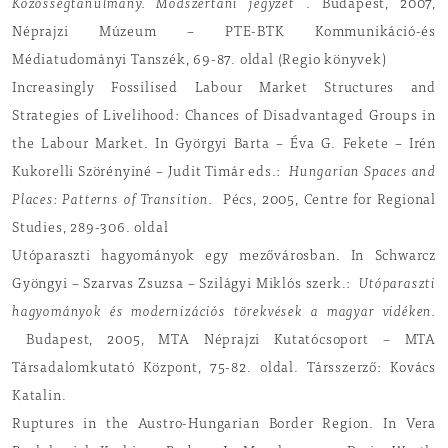
Közösségtanulmány. Módszertani jegyzet
. Budapest, 2007,
Néprajzi Múzeum – PTE-BTK Kommunikáció-és
Médiatudományi Tanszék, 69-87. oldal (Regio könyvek)
Increasingly Fossilised Labour Market Structures and
Strategies of Livelihood: Chances of Disadvantaged Groups in
the Labour Market. In Györgyi Barta – Éva G. Fekete – Irén
Kukorelli Szörényiné – Judit Timár eds.:
Hungarian Spaces and
Places: Patterns of Transition.
Pécs, 2005, Centre for Regional
Studies, 289-306. oldal
Utóparaszti hagyományok egy mezővárosban. In Schwarcz
Gyöngyi – Szarvas Zsuzsa – Szilágyi Miklós szerk.:
Utóparaszti
hagyományok és modernizációs törekvések a magyar vidéken.
Budapest, 2005, MTA Néprajzi Kutatócsoport – MTA
Társadalomkutató Központ, 75-82. oldal. Társszerző: Kovács
Katalin.
Ruptures in the Austro-Hungarian Border Region. In Vera