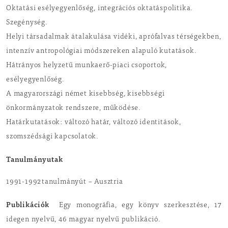
Oktatási esélyegyenlőség, integrációs oktatáspolitika.
Szegénység.
Helyi társadalmak átalakulása vidéki, aprófalvas térségekben,
intenzív antropológiai módszereken alapuló kutatások.
Hátrányos helyzetű munkaerő-piaci csoportok,
esélyegyenlőség.
A magyarországi német kisebbség, kisebbségi
önkormányzatok rendszere, működése.
Határkutatások: változó határ, változó identitások,
szomszédsági kapcsolatok.
Tanulmányutak
1991-1992
tanulmányút – Ausztria
Publikációk
Egy monográfia, egy könyv szerkesztése, 17
idegen nyelvű, 46 magyar nyelvű publikáció.