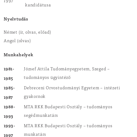
1997
kandidátusa
Nyelvtudás
Német (ír, olvas, előad)
Angol (olvas)
Munkahelyek
1981-
József Attila Tudományegyetem, Szeged –
1985
tudományos ügyintéző
1985-
Debreceni Orvostudományi Egyetem – intézeti
1987
gyakornok
1988-
MTA RKK Budapesti Osztály – tudományos
1993
segédmunkatárs
1993-
MTA RKK Budapesti Osztály – tudományos
1997
munkatárs