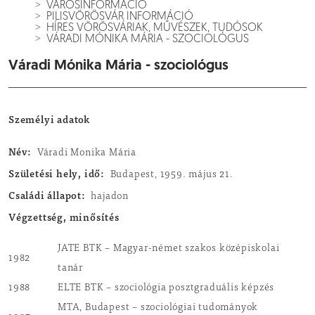
VÁROSINFORMÁCIÓ
PILISVÖRÖSVÁR INFORMÁCIÓ
HÍRES VÖRÖSVÁRIAK, MŰVÉSZEK, TUDÓSOK
VÁRADI MÓNIKA MÁRIA - SZOCIOLÓGUS
Váradi Mónika Mária - szociológus
Személyi adatok
Név:
Váradi Monika Mária
Születési hely, idő:
Budapest, 1959. május 21.
Családi állapot:
hajadon
Végzettség, minősítés
JATE BTK – Magyar-német szakos középiskolai
1982
tanár
1988
ELTE BTK – szociológia posztgraduális képzés
MTA, Budapest – szociológiai tudományok