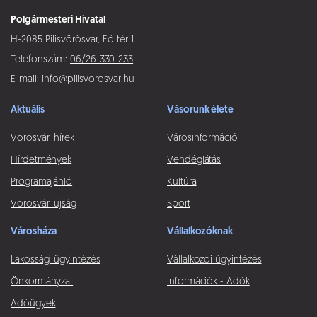
Polgármesteri Hivatal
H-2085 Pilisvörösvár, Fő tér 1.
Telefonszám:
06/26-330-233
E-mail:
info@pilisvorosvar.hu
Aktuális
Vásorunk élete
Vörösvári hírek
Városinformáció
Hírdetmények
Vendéglátás
Programajánló
Kultúra
Vörösvári újság
Sport
Városháza
Vállalkozóknak
Lakossági ügyintézés
Vállalkozói ügyintézés
Önkormányzat
Információk - Adók
Adóügyek