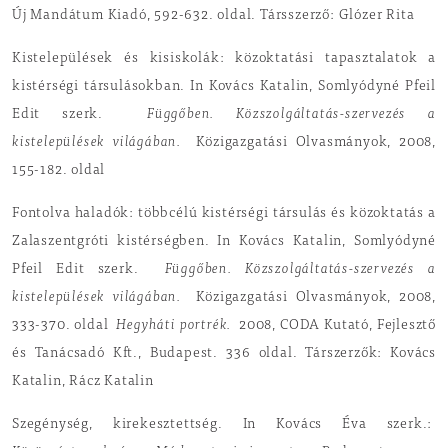
Új Mandátum Kiadó, 592-632. oldal. Társszerző: Glózer Rita
Kistelepülések és kisiskolák: közoktatási tapasztalatok a
kistérségi társulásokban. In Kovács Katalin, Somlyódyné Pfeil
Edit szerk.
Függőben. Közszolgáltatás-szervezés a
kistelepülések világában.
Közigazgatási Olvasmányok, 2008,
155-182. oldal
Fontolva haladók: többcélú kistérségi társulás és közoktatás a
Zalaszentgróti kistérségben. In Kovács Katalin, Somlyódyné
Pfeil Edit szerk.
Függőben. Közszolgáltatás-szervezés a
kistelepülések világában.
Közigazgatási Olvasmányok, 2008,
333-370. oldal
Hegyháti portrék.
2008, CODA Kutató, Fejlesztő
és Tanácsadó Kft., Budapest. 336 oldal. Társzerzők: Kovács
Katalin, Rácz Katalin
Szegénység, kirekesztettség. In Kovács Éva szerk.: