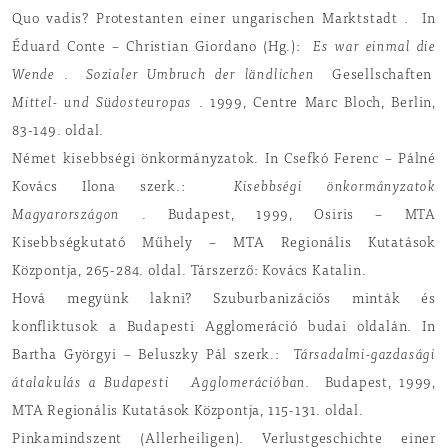
Quo vadis? Protestanten einer ungarischen Marktstadt
.
In
Éduard Conte – Christian Giordano (Hg.):
Es war einmal die
Wende
.
Sozialer Umbruch der ländlichen
Gesellschaften
Mittel- und Südosteuropas
. 1999, Centre Marc Bloch, Berlin,
83-149. oldal.
Német kisebbségi önkormányzatok. In Csefkó Ferenc – Pálné
Kovács Ilona szerk.:
Kisebbségi önkormányzatok
Magyarországon
. Budapest, 1999, Osiris – MTA
Kisebbségkutató Műhely – MTA Regionális Kutatások
Központja, 265-284. oldal. Társzerző: Kovács Katalin.
Hová megyünk lakni? Szuburbanizációs minták és
konfliktusok a Budapesti Agglomeráció budai oldalán. In
Bartha Györgyi – Beluszky Pál szerk.:
Társadalmi-gazdasági
átalakulás a Budapesti
Agglomerációban.
Budapest, 1999,
MTA Regionális Kutatások Központja, 115-131. oldal.
Pinkamindszent (Allerheiligen). Verlustgeschichte einer