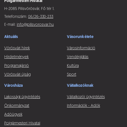
Polgármesteri Hivatal
H-2085 Pilisvörösvár, Fő tér 1.
Telefonszám:
06/26-330-233
E-mail:
info@pilisvorosvar.hu
Aktuális
Vásorunk élete
Vörösvári hírek
Városinformáció
Hírdetmények
Vendéglátás
Programajánló
Kultúra
Vörösvári újság
Sport
Városháza
Vállalkozóknak
Lakossági ügyintézés
Vállalkozói ügyintézés
Önkormányzat
Információk - Adók
Adóügyek
Polgármesteri Hivatal