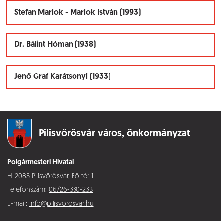
Stefan Marlok - Marlok István (1993)
Dr. Bálint Hóman (1938)
Jenő Graf Karátsonyi (1933)
Pilisvörösvár város,
önkormányzat
Polgármesteri Hivatal
H-2085 Pilisvörösvár, Fő tér 1.
Telefonszám:
06/26-330-233
E-mail:
info@pilisvorosvar.hu