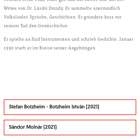
verstarb seine Frau, Kraft gab ihm die zweite Ehe mit der
Witwe von Dr. László Drozdy. Er sammelte unermüdlich
Volkslieder, Sprüche, Geschichten. Er gründete kurz vor
seinem Tod den Gemischtchor.
Er spielte an fünf Instrumenten und schrieb Gedichte. Januar
1992 starb er im Kreise seiner Angehörigen.
Stefan Botzheim - Botzheim István (2021)
Sándor Molnár (2021)