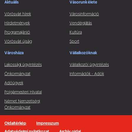
Aktuális
Vásorunk élete
Vörösvári hírek
Városinformáció
Hírdetmények
Vendéglátás
Programajánló
Kultúra
Vörösvári újság
Sport
Városháza
Vállalkozóknak
Lakossági ügyintézés
Vállalkozói ügyintézés
Önkormányzat
Információk - Adók
Adóügyek
Polgármesteri Hivatal
Német Nemzetiségi
Önkormányzat
Oldaltérkép
Impresszum
Adatvédelmi nyilatkozat
Archív oldal