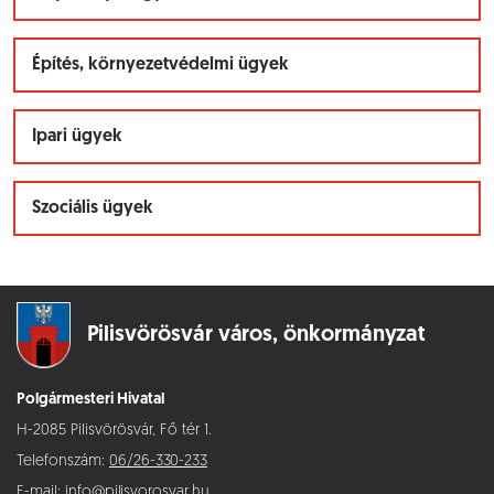
Építés, környezetvédelmi ügyek
Ipari ügyek
Szociális ügyek
Pilisvörösvár város,
önkormányzat
Polgármesteri Hivatal
H-2085 Pilisvörösvár, Fő tér 1.
Telefonszám:
06/26-330-233
E-mail:
info@pilisvorosvar.hu