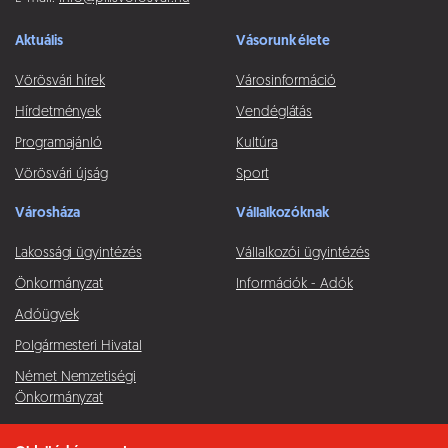
Aktuális
Vásorunk élete
Vörösvári hírek
Városinformáció
Hírdetmények
Vendéglátás
Programajánló
Kultúra
Vörösvári újság
Sport
Városháza
Vállalkozóknak
Lakossági ügyintézés
Vállalkozói ügyintézés
Önkormányzat
Információk - Adók
Adóügyek
Polgármesteri Hivatal
Német Nemzetiségi
Önkormányzat