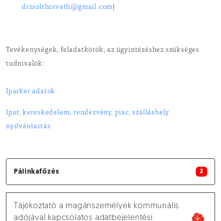
drzsolthorvath@gmail.com
)
Tevékenységek, feladatkörök, az ügyintézéshez szükséges
tudnivalók:
Iparker adatok
Ipar, kereskedelem, rendezvény, piac, szálláshely
nyilvántartás
Pálinkafőzés
2
Tájékoztató a magánszemélyek kommunális
adójával kapcsolatos adatbejelentési