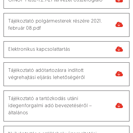
GINOP Plusz-1.2.1-21 tervezet összefoglaló
Tájékoztató polgármesterek részére 2021.
február 08.pdf
Elektronikus kapcsolattartás
Tájékoztató adótartozásra indított
végrehajtási eljárás lehetőségéről
Tájékoztató a tartózkodás utáni
idegenforgalmi adó bevezetéséről –
általános