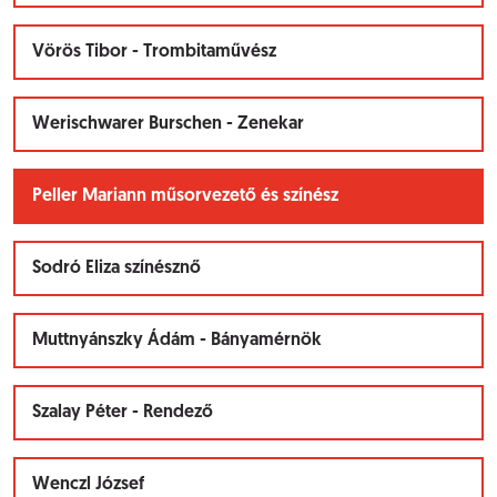
Vörös Tibor - Trombitaművész
Werischwarer Burschen - Zenekar
Peller Mariann műsorvezető és színész
Sodró Eliza színésznő
Muttnyánszky Ádám - Bányamérnök
Szalay Péter - Rendező
Wenczl József