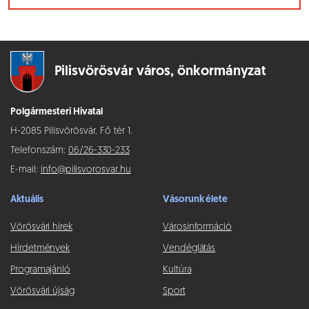
Pilisvörösvár város,
önkormányzat
Polgármesteri Hivatal
H-2085 Pilisvörösvár, Fő tér 1.
Telefonszám:
06/26-330-233
E-mail:
info@pilisvorosvar.hu
Aktuális
Vásorunk élete
Vörösvári hírek
Városinformáció
Hírdetmények
Vendéglátás
Programajánló
Kultúra
Vörösvári újság
Sport