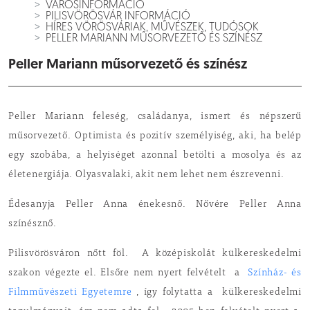
VÁROSINFORMÁCIÓ
PILISVÖRÖSVÁR INFORMÁCIÓ
HÍRES VÖRÖSVÁRIAK, MŰVÉSZEK, TUDÓSOK
PELLER MARIANN MŰSORVEZETŐ ÉS SZÍNÉSZ
Peller Mariann műsorvezető és színész
Peller Mariann feleség, családanya, ismert és népszerű
műsorvezető. Optimista és pozitív személyiség, aki, ha belép
egy szobába, a helyiséget azonnal betölti a mosolya és az
életenergiája. Olyasvalaki, akit nem lehet nem észrevenni.
Édesanyja Peller Anna énekesnő. Nővére Peller Anna
színésznő.
Pilisvörösváron nőtt föl.
A középiskolát külkereskedelmi
szakon végezte el. Elsőre nem nyert felvételt
a
Színház- és
Filmművészeti Egyetemre
, így folytatta a külkereskedelmi