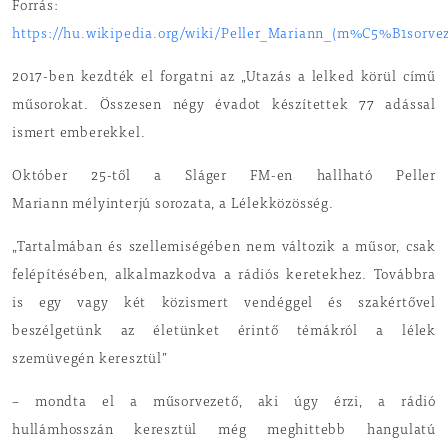
Forrás:
https://hu.wikipedia.org/wiki/Peller_Mariann_(m%C5%B1sorv
2017-ben kezdték el forgatni az „Utazás a lelked körül című
műsorokat. Összesen négy évadot készítettek 77 adással
ismert emberekkel.
Október 25-től a Sláger FM-en hallható Peller
Mariann mélyinterjú sorozata, a Lélekközösség.
„Tartalmában és szellemiségében nem változik a műsor, csak
felépítésében, alkalmazkodva a rádiós keretekhez. Továbbra
is egy vagy két közismert vendéggel és szakértővel
beszélgetünk az életünket érintő témákról a lélek
szemüvegén keresztül”
– mondta el a műsorvezető, aki úgy érzi, a rádió
hullámhosszán keresztül még meghittebb hangulatú