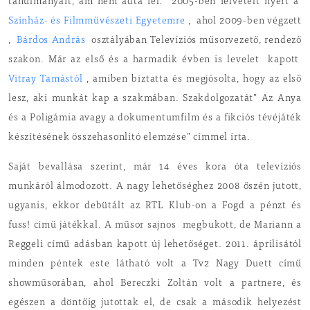
tanulmányait, ám nem adta fel.
2005-ben felvételt nyert a
Színház- és Filmművészeti Egyetemre
,
ahol 2009-ben végzett
,
Bárdos András
osztályában Televíziós műsorvezető, rendező
szakon. Már az első és a harmadik évben is levelet
kapott
Vitray Tamástól
, amiben biztatta és megjósolta, hogy az első
lesz, aki munkát kap a szakmában. Szakdolgozatát” Az Anya
és a Poligámia avagy a dokumentumfilm és a fikciós tévéjáték
készítésének összehasonlító elemzése” címmel írta.
Saját bevallása szerint, már 14 éves kora óta televíziós
munkáról álmodozott. A nagy lehetőséghez 2008 őszén jutott,
ugyanis, ekkor debütált az RTL Klub-on a Fogd a pénzt és
fuss! című játékkal. A műsor sajnos megbukott, de Mariann a
Reggeli című adásban kapott új lehetőséget. 2011. áprilisától
minden péntek este látható volt a Tv2 Nagy Duett című
showműsorában, ahol Bereczki Zoltán volt a partnere, és
egészen a döntőig jutottak el, de csak a második helyezést