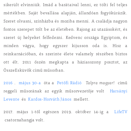
sikerült elvinniük. Imád a barátaival lenni, ez tölti fel teljes
mértékben. Saját bevallása alapján, állandóan fogyókúrázik.
Szeret olvasni, színházba és moziba menni. A családja nagyon
fontos szerepet tölt be az életében. Rajong az utazásokért, és
szeret új helyeket felfedezni. Kedvenc országa Egyiptom, és
minden vágya, hogy egyszer kijusson oda is. Hisz a
reinkarnációban, és szerinte élete valamely részében biztos
ott élt. 2011 őszén megkapta a háziasszony posztot, az
ÖsszeEsküvők című műsorban.
2016
.
május 30-a
óta a
Petőfi Rádió
Talpra magyar!
című
reggeli műsorának az egyik műsorvezetője volt
Harsányi
Levente
és
Kardos-Horváth János
mellett.
2017. május 1-től egészen 2019. október 14-ig a
LifeTV
csatornahangja volt.