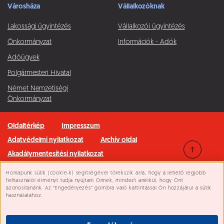
Városháza
Vállalkozóknak
Lakossági ügyintézés
Vállalkozói ügyintézés
Önkormányzat
Információk - Adók
Adóügyek
Polgármesteri Hivatal
Német Nemzetiségi
Önkormányzat
Oldaltérkép
Impresszum
Adatvédelmi nyilatkozat
Archív oldal
Akadálymentesítési nyilatkozat
Honlapunk sütik (cookie-k) segítségével törekszik arra, hogy a lehető legjobb
Minden jog fenntartva © 2026 Pilisvörösvár Város
Süti beállítások
felhasználói élményt tudja nyújtani Önnek, mindezt anélkül, hogy Önt
azonosítanánk. Az “Engedélyezés” gombra való kattintással Ön hozzájárul a sütik
használatához.