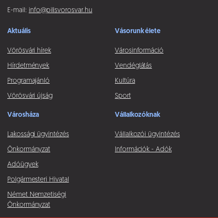
E-mail:
info@pilisvorosvar.hu
Aktuális
Vásorunk élete
Vörösvári hírek
Városinformáció
Hírdetmények
Vendéglátás
Programajánló
Kultúra
Vörösvári újság
Sport
Városháza
Vállalkozóknak
Lakossági ügyintézés
Vállalkozói ügyintézés
Önkormányzat
Információk - Adók
Adóügyek
Polgármesteri Hivatal
Német Nemzetiségi
Önkormányzat