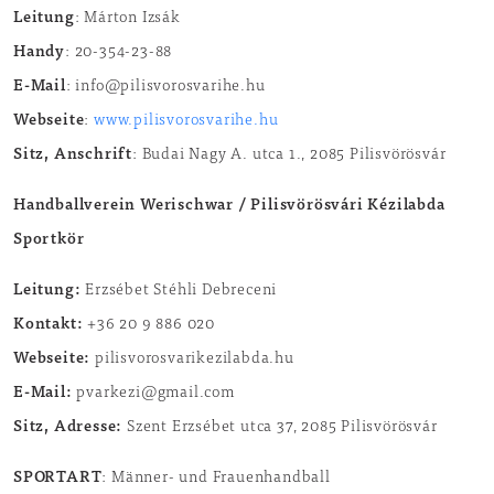
Leitung
: Márton Izsák
Handy
: 20-354-23-88
E-Mail
: info@pilisvorosvarihe.hu
Webseite
:
www.pilisvorosvarihe.hu
Sitz, Anschrift
: Budai Nagy A. utca 1., 2085 Pilisvörösvár
Handballverein Werischwar / Pilisvörösvári Kézilabda
Sportkör
Leitung:
Erzsébet Stéhli Debreceni
Kontakt:
+36 20 9 886 020
Webseite:
pilisvorosvarikezilabda.hu
E-Mail:
pvarkezi@gmail.com
Sitz, Adresse:
Szent Erzsébet utca 37, 2085 Pilisvörösvár
SPORTART
: Männer- und Frauenhandball