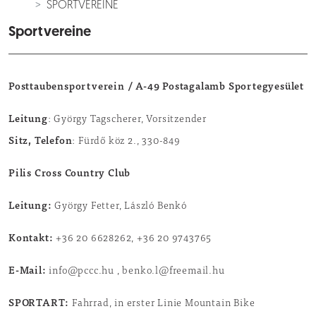
SPORTVEREINE
Sportvereine
Posttaubensportverein / A-49 Postagalamb Sportegyesület
Leitung
: György Tagscherer, Vorsitzender
Sitz, Telefon
: Fürdő köz 2., 330-849
Pilis Cross Country Club
Leitung:
György Fetter, László Benkó
Kontakt:
+36 20 6628262, +36 20 9743765
E-Mail:
info@pccc.hu , benko.l@freemail.hu
SPORTART:
Fahrrad, in erster Linie Mountain Bike