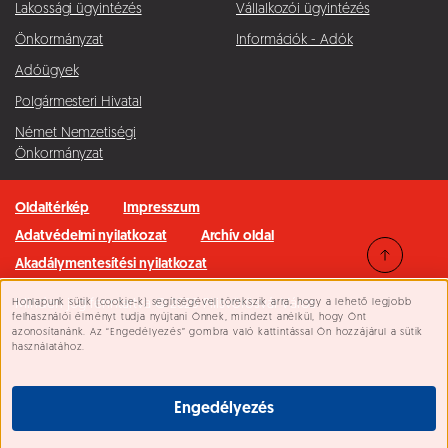
Lakossági ügyintézés
Vállalkozói ügyintézés
Önkormányzat
Információk - Adók
Adóügyek
Polgármesteri Hivatal
Német Nemzetiségi
Önkormányzat
Oldaltérkép
Impresszum
Adatvédelmi nyilatkozat
Archív oldal
Akadálymentesítési nyilatkozat
Honlapunk sütik (cookie-k) segítségével törekszik arra, hogy a lehető legjobb
Minden jog fenntartva © 2026 Pilisvörösvár Város
Süti beállítások
felhasználói élményt tudja nyújtani Önnek, mindezt anélkül, hogy Önt
azonosítanánk. Az “Engedélyezés” gombra való kattintással Ön hozzájárul a sütik
használatához.
Engedélyezés