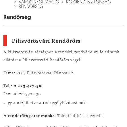
VÁROSINFORMÁCIÓ
KÖZREND, BIZTONSÁG
RENDŐRSÉG
Rendőrség
Pilisvörösvári Rendőrőrs
A Pilisvörösvári térségben a rendőri, rendvédelmi feladtatok
ellátást a Pilisvörösvári Rendőrőrs végzi:
Címe:
2085 Pilisvörösvár, Fő utca 62.
Tel.: 06-23-427-516
Fax: 06-26-330-130
107
112
vagy a
, illetve a
segélyhívó számok.
A rendőrőrs parancsnoka:
Tolnai Ildikó r. alezredes