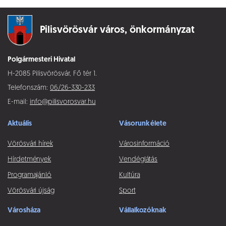
Pilisvörösvár város,
önkormányzat
Polgármesteri Hivatal
H-2085 Pilisvörösvár, Fő tér 1.
Telefonszám:
06/26-330-233
E-mail:
info@pilisvorosvar.hu
Aktuális
Vásorunk élete
Vörösvári hírek
Városinformáció
Hírdetmények
Vendéglátás
Programajánló
Kultúra
Vörösvári újság
Sport
Városháza
Vállalkozóknak