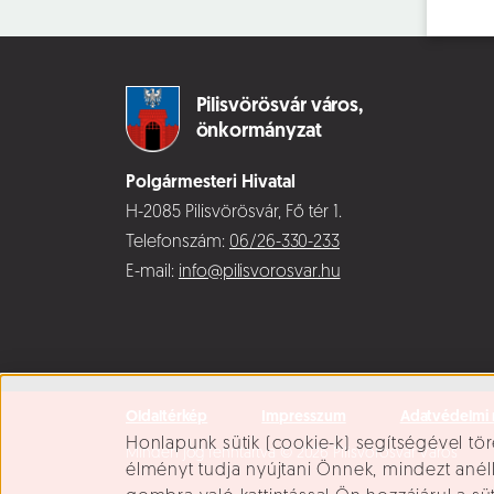
Pilisvörösvár város,
önkormányzat
Polgármesteri Hivatal
H-2085 Pilisvörösvár, Fő tér 1.
Telefonszám:
06/26-330-233
E-mail:
info@pilisvorosvar.hu
Oldaltérkép
Impresszum
Adatvédelmi 
Süti beállítások
Honlapunk sütik (cookie-k) segítségével tör
Minden jog fenntartva © 2026 Pilisvörösvár Város
élményt tudja nyújtani Önnek, mindezt ané