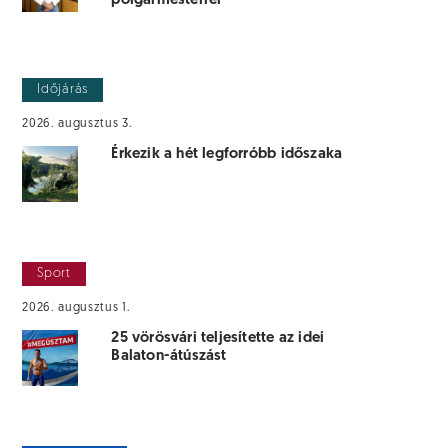
polgármesterrel
Időjárás
2026. augusztus 3.
Érkezik a hét legforróbb időszaka
Sport
2026. augusztus 1.
25 vörösvári teljesítette az idei
Balaton-átúszást