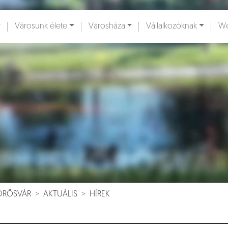
Városunk élete
Városháza
Vállalkozóknak
We
ények [
]
Dokumentumok [
]
VÖRÖSVÁR
AKTUÁLIS
HÍREK