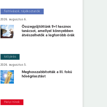
Felhívások, tájékoztatók
2026. augusztus 6.
Összegyűjtöttünk 9+1 hasznos
tanácsot, amellyel könnyebben
átvészelhetők a legforróbb órák
Időjárás
2026. augusztus 5.
Meghosszabbították a III. fokú
hőségriasztást
Helyi hírek