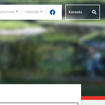
rischwar
Választás
Aloldalak [
]