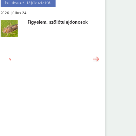
Felhívások, tájékoztatók
2026. július 24.
Figyelem, szőlőtulajdonosok
8
9