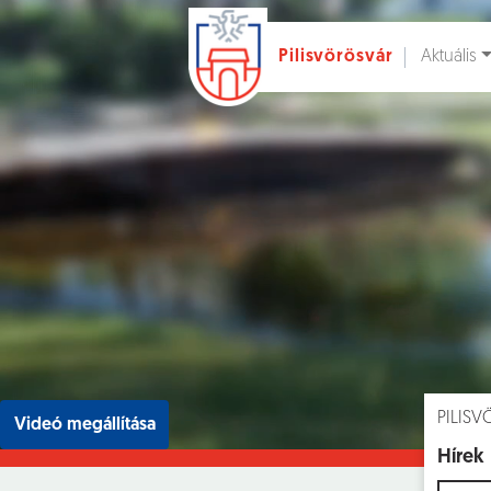
Aktuális
Pilisvörösvár
Ugrás a fő tartalomhoz
Hírek [
]
Esem
PILIS
Videó megállítása
Hírek