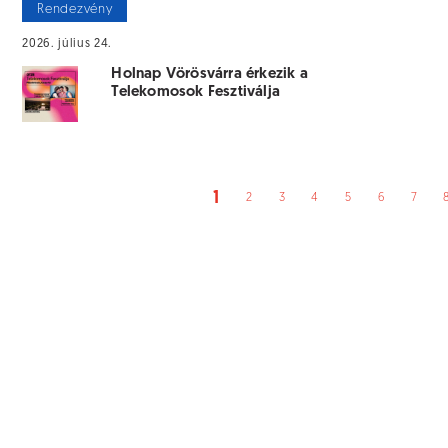
Rendezvény
2026. július 24.
Holnap Vörösvárra érkezik a
Telekomosok Fesztiválja
1
2
3
4
5
6
7