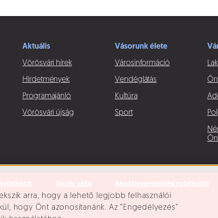
Aktuális
Vásorunk élete
Vá
Vörösvári hírek
Városinformáció
Lak
Hírdetmények
Vendéglátás
Ön
Programajánló
Kultúra
Ad
Vörösvári újság
Sport
Pol
Né
Ön
nyilatkozat
Archív oldal
Akadálymentesítési nyilatkozat
ekszik arra, hogy a lehető legjobb felhasználói
lkül, hogy Önt azonosítanánk. Az “Engedélyezés”