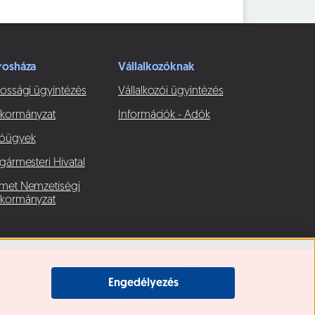
rosháza
Vállalkozóknak
ossági ügyintézés
Vállalkozói ügyintézés
kormányzat
Információk - Adók
óügyek
gármesteri Hivatal
met Nemzetiségi
kormányzat
Engedélyezés