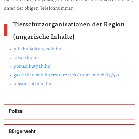
Auskunft über eingefangene Tiere erteilt die Stadtverwaltung
unter der obigen Telefonnummer.
Tierschutzorganisationen der Region
(ungarische Inhalte)
pilisbudaikutyasok.hu
arvacska.hu
pomazikutyak.hu
gazditkeresek.hu/szervezetek/uromi-menhely/530
bogancsotthon.hu
Polizei
Bürgerwehr