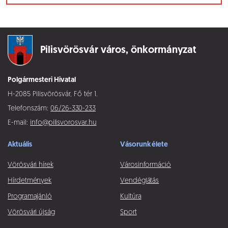
Pilisvörösvár város,
önkormányzat
Polgármesteri Hivatal
H-2085 Pilisvörösvár, Fő tér 1.
Telefonszám:
06/26-330-233
E-mail:
info@pilisvorosvar.hu
Aktuális
Vásorunk élete
Vörösvári hírek
Városinformáció
Hírdetmények
Vendéglátás
Programajánló
Kultúra
Vörösvári újság
Sport