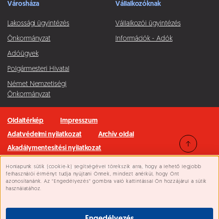
Városháza
Vállalkozóknak
Lakossági ügyintézés
Vállalkozói ügyintézés
Önkormányzat
Információk - Adók
Adóügyek
Polgármesteri Hivatal
Német Nemzetiségi
Önkormányzat
Oldaltérkép
Impresszum
Adatvédelmi nyilatkozat
Archív oldal
Akadálymentesítési nyilatkozat
Honlapunk sütik (cookie-k) segítségével törekszik arra, hogy a lehető legjobb
Minden jog fenntartva © 2026 Pilisvörösvár Város
Süti beállítások
felhasználói élményt tudja nyújtani Önnek, mindezt anélkül, hogy Önt
azonosítanánk. Az “Engedélyezés” gombra való kattintással Ön hozzájárul a sütik
használatához.
Engedélyezés