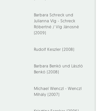
Barbara Schreck und
Julianna Víg - Schreck
Róbertné / Víg Jánosné
(2009)
Rudolf Keszler (2008)
Barbara Benkó und László
Benkó (2008)
Michael Wenczl - Wenczl
Mihály (2007)