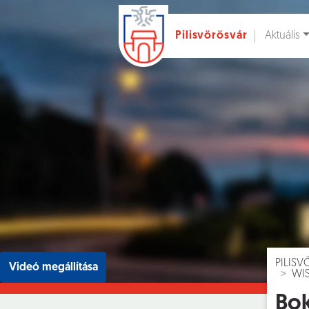
Aktuális
Pilisvörösvár
Ugrás a fő tartalomhoz
Hírek [
]
Esem
PILIS
Videó megállítása
WI
Bok