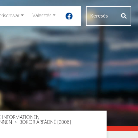
rischwar
Választás
Aloldalak [
]
E INFORMATIONEN
INNEN
BOKOR ÁRPÁDNÉ (2006)