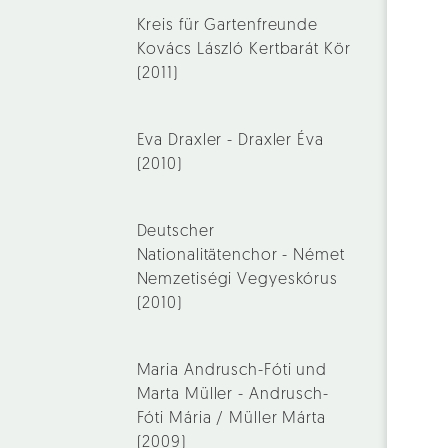
Kreis für Gartenfreunde
Kovács László Kertbarát Kör
(2011)
Eva Draxler - Draxler Éva
(2010)
Deutscher
Nationalitätenchor - Német
Nemzetiségi Vegyeskórus
(2010)
Maria Andrusch-Fóti und
Marta Müller - Andrusch-
Fóti Mária / Müller Márta
(2009)