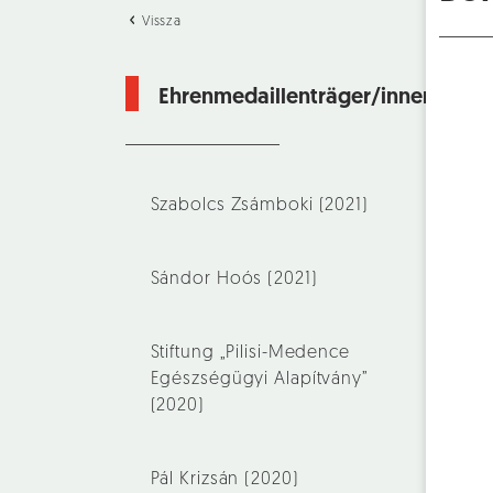
Vissza
Ehrenmedaillenträger/innen
Szabolcs Zsámboki (2021)
Sándor Hoós (2021)
Stiftung „Pilisi-Medence
Egészségügyi Alapítvány”
(2020)
Pál Krizsán (2020)