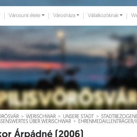
Városunk élete
Városháza
Vállalkozóknak
We
ények [
]
Dokumentumok [
]
VÖRÖSVÁR
WERISCHWAR
UNSERE STADT
STADTBEZOGEN
SSENSWERTES ÜBER WERISCHWAR
EHRENMEDAILLENTRÄGER/
or Árpádné (2006)