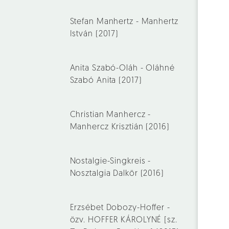
Stefan Manhertz - Manhertz
István (2017)
Anita Szabó-Oláh - Oláhné
Szabó Anita (2017)
Christian Manhercz -
Manhercz Krisztián (2016)
Nostalgie-Singkreis -
Nosztalgia Dalkör (2016)
Erzsébet Dobozy-Hoffer -
özv. HOFFER KÁROLYNÉ [sz.