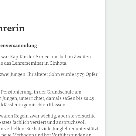
hrerin
etenversammlung
r war Kapitän der Armee und fiel im Zweiten
ie das Lehrerseminar in Cinkota.
 zwei Jungen. Ihr älterer Sohn wurde 1979 Opfer
zur Pensionierung, in der Grundschule am
h Jungen, unterrichtet, damals saßen bis zu 45
itklässler in gemischten Klassen.
 waren Regeln zwar wichtig, aber sie versuchte
e stets fachlich versiert und anspruchsvoll
n verhelfen. Sie hat viele Junglehrer unterstützt,
für neue Methoden und bot Vorführstunden an.