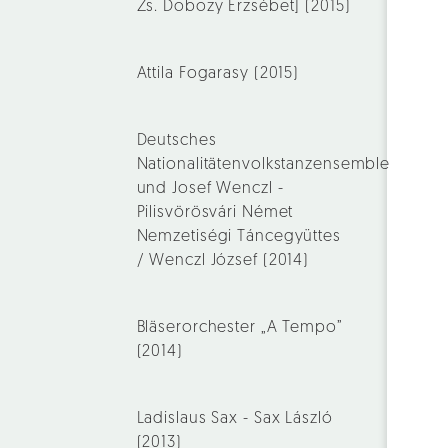
Zs. Dobozy Erzsébet] (2015)
Attila Fogarasy (2015)
Deutsches
Nationalitätenvolkstanzensemble
und Josef Wenczl -
Pilisvörösvári Német
Nemzetiségi Táncegyüttes
/ Wenczl József (2014)
Bläserorchester „A Tempo”
(2014)
Ladislaus Sax - Sax László
(2013)