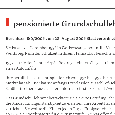
pensionierte Grundschulle
Beschluss: 180/2006 vom 22. August 2006 Stadtverordn
Sie ist am 26. Dezember 1938 in Werischwar geboren. Ihr Vate
Weltkrieg. Nach der Schulzeit in ihrem Heimatdorf besuchte s
1957 hat sie den Lehrer Árpád Bokor geheiratet. Sie gebar ihm
eines Autounfalls.
Ihre berufliche Laufbahn spielte sich von 1957 bis 1992, bis 
Marktplatz ab. Hier hat sie anfangs Erstklässler, ausschließlic
Schüler in einer Klasse, später unterrichtete sie Erst- und Zwe
Das Grundschullehramt betrachtete sie als eine Berufung - ihr
die Kinder zur Eigenständigkeit zu erziehen. Ihre Arbeit hat si
verrichtet. Sie wollte die Kinder jeden Tag zu Erfolgserlebnisse
ab 1985 als Koordinatorin für die Primarstufe. Sie war offen 