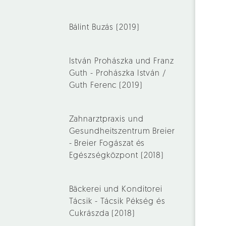
Bálint Buzás (2019)
István Prohászka und Franz
Guth - Prohászka István /
Guth Ferenc (2019)
Zahnarztpraxis und
Gesundheitszentrum Breier
- Breier Fogászat és
Egészségközpont (2018)
Bäckerei und Konditorei
Tácsik - Tácsik Pékség és
Cukrászda (2018)