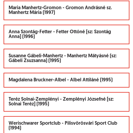
Maria Manhertz-Gromon - Gromon Andrásné sz.
Manhertz Mária (1997)
Anna Szontág-Fetter - Fetter Ottóné [sz: Szontág
Anna] (1996)
Susanne Gábeli-Manhertz - Manhertz Mátyásné (sz:
Gábeli Zsuzsanna) (1995)
Magdalena Bruckner-Albel - Albel Attiláné (1995)
Teréz Solnai-Zemplényi - Zemplényi Józsefné [sz:
Solnai Teréz] (1995)
Werischwarer Sportclub - Pilisvörösvári Sport Club
(1994)