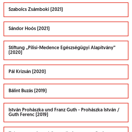
Szabolcs Zsámboki (2021)
Sándor Hoós (2021)
Stiftung „Pilisi-Medence Egészségügyi Alapítvány”
(2020)
Pál Krizsán (2020)
Bálint Buzás (2019)
István Prohászka und Franz Guth - Prohászka István /
Guth Ferenc (2019)