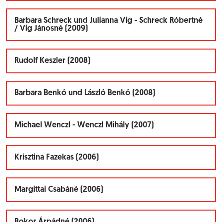
Barbara Schreck und Julianna Víg - Schreck Róbertné
/ Víg Jánosné (2009)
Rudolf Keszler (2008)
Barbara Benkó und László Benkó (2008)
Michael Wenczl - Wenczl Mihály (2007)
Krisztina Fazekas (2006)
Margittai Csabáné (2006)