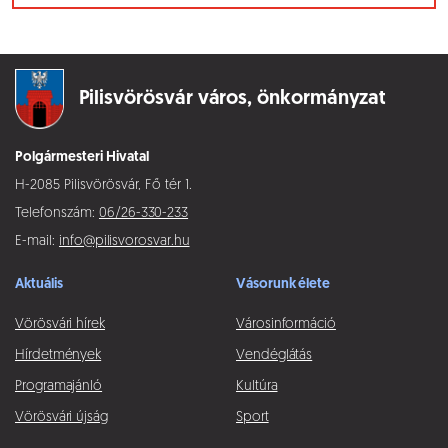
Pilisvörösvár város,
önkormányzat
Polgármesteri Hivatal
H-2085 Pilisvörösvár, Fő tér 1.
Telefonszám:
06/26-330-233
E-mail:
info@pilisvorosvar.hu
Aktuális
Vásorunk élete
Vörösvári hírek
Városinformáció
Hírdetmények
Vendéglátás
Programajánló
Kultúra
Vörösvári újság
Sport