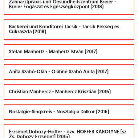
Zahnarztpraxis und Gesundheitszentrum Breier -
Breier Fogászat és Egészségközpont (2018)
Bäckerei und Konditorei Tácsik - Tácsik Pékség és
Cukrászda (2018)
Stefan Manhertz - Manhertz István (2017)
Anita Szabó-Oláh - Oláhné Szabó Anita (2017)
Christian Manhercz - Manhercz Krisztián (2016)
Nostalgie-Singkreis - Nosztalgia Dalkör (2016)
Erzsébet Dobozy-Hoffer - özv. HOFFER KÁROLYNÉ [sz.
Zs. Dobozy Erzsébet] (2015)