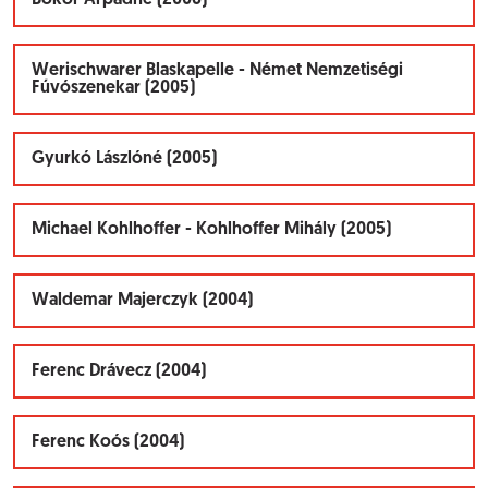
Bokor Árpádné (2006)
Werischwarer Blaskapelle - Német Nemzetiségi
Fúvószenekar (2005)
Gyurkó Lászlóné (2005)
Michael Kohlhoffer - Kohlhoffer Mihály (2005)
Waldemar Majerczyk (2004)
Ferenc Drávecz (2004)
Ferenc Koós (2004)