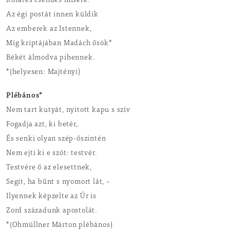
Rorátés csendes misére.
Az égi postát innen küldik
Az emberek az Istennek,
Míg kriptájában Madách ősök*
Békét álmodva pihennek.
*(helyesen: Majtényi)
Plébános*
Nem tart kutyát, nyitott kapu s szív
Fogadja azt, ki betér,
És senki olyan szép-őszintén
Nem ejti ki e szót: testvér.
Testvére ő az elesettnek,
Segít, ha bűnt s nyomort lát, –
Ilyennek képzelte az Úr is
Zord századunk apostolát.
*(Ohmüllner Márton plébános)