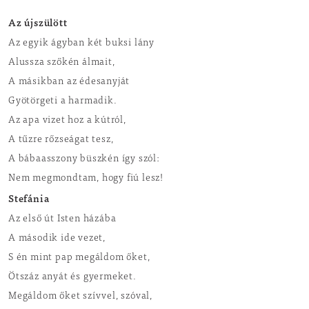
Az újszülött
Az egyik ágyban két buksi lány
Alussza szőkén álmait,
A másikban az édesanyját
Gyötörgeti a harmadik.
Az apa vizet hoz a kútról,
A tűzre rőzseágat tesz,
A bábaasszony büszkén így szól:
Nem megmondtam, hogy fiú lesz!
Stefánia
Az első út Isten házába
A második ide vezet,
S én mint pap megáldom őket,
Ötszáz anyát és gyermeket.
Megáldom őket szívvel, szóval,