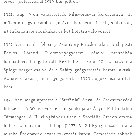
orvos. (Kolozsvárról 1919-ben jött el.)
1921. aug. 9-én választották Pilisvörösvár körorvosává. Itt
működött egyhuzamban 56 éven keresztül. Itt élt, s alkotott,
írt tudományos munkákat és két kötetre való verset.
1922-ben nősült, felesége Zsombory Piroska, aki a budapesti
Eötvös Lóránd Tudományegyetem kémiai tanszékén
harmadéves hallgató volt. Kezdetben a Fő u. 90. sz. házban a
Spiegelberger család és a Safáry gyógyszertár között laktak.
Az orvos-lakás (a mai gyógyszertár) 1929 augusztusában lett
kész.
1923-ban megalapította a “Stefánia” Anya- és Csecsemővédő
Intézetet. A 30-as években megalakítja az Ányos Pál Irodalmi
Társaságot. A II. világháború után a Szociális Otthon orvosa
lett, s az is maradt haláláig. (1977. X. 2.) Nyugdíjazása utána
munka Érdemrend ezüst fokozatát kapta. Temetésén többek