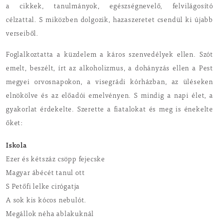
a cikkek, tanulmányok, egészségnevelő, felvilágosító
célzattal. S miközben dolgozik, hazaszeretet csendül ki újabb
verseiből.
Foglalkoztatta a küzdelem a káros szenvedélyek ellen. Szót
emelt, beszélt, írt az alkoholizmus, a dohányzás ellen a Pest
megyei orvosnapokon, a visegrádi kórházban, az üléseken
elnökölve és az előadói emelvényen. S mindig a napi élet, a
gyakorlat érdekelte. Szerette a fiatalokat és meg is énekelte
őket:
Iskola
Ezer és kétszáz csöpp fejecske
Magyar ábécét tanul ott
S Petőfi lelke cirógatja
A sok kis kócos nebulót.
Megállok néha ablakuknál