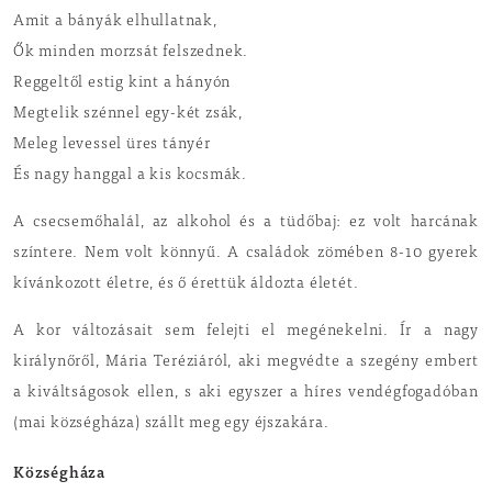
Amit a bányák elhullatnak,
Ők minden morzsát felszednek.
Reggeltől estig kint a hányón
Megtelik szénnel egy-két zsák,
Meleg levessel üres tányér
És nagy hanggal a kis kocsmák.
A csecsemőhalál, az alkohol és a tüdőbaj: ez volt harcának
színtere. Nem volt könnyű. A családok zömében 8-10 gyerek
kívánkozott életre, és ő érettük áldozta életét.
A kor változásait sem felejti el megénekelni. Ír a nagy
királynőről, Mária Teréziáról, aki megvédte a szegény embert
a kiváltságosok ellen, s aki egyszer a híres vendégfogadóban
(mai községháza) szállt meg egy éjszakára.
Községháza