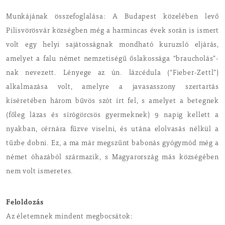
Munkájának összefoglalása: A Budapest közelében levő
Pilisvörösvár községben még a harmincas évek során is ismert
volt egy helyi sajátosságnak mondható kuruzsló eljárás,
amelyet a falu német nemzetiségű őslakossága “braucholás”-
nak nevezett. Lényege az ún. lázcédula (“Fieber-Zettl”)
alkalmazása volt, amelyre a javasasszony szertartás
kíséretében három bűvös szót írt fel, s amelyet a betegnek
(főleg lázas és sírógörcsös gyermeknek) 9 napig kellett a
nyakban, cérnára fűzve viselni, és utána elolvasás nélkül a
tűzbe dobni. Ez, a ma már megszűnt babonás gyógymód még a
német óhazából származik, s Magyarország más községében
nem volt ismeretes.
Feloldozás
Az életemnek mindent megbocsátok: