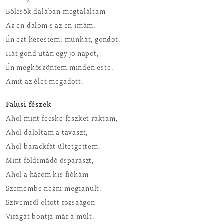
Bölcsők dalában megtaláltam
Az én dalom s az én imám.
Én ezt kerestem: munkát, gondot,
Hát gond után egy jó napot,
Én megköszöntem minden este,
Amit az élet megadott.
Falusi fészek
Ahol mint fecske fészket raktam,
Ahol daloltam a tavaszt,
Ahol barackfát ültetgettem,
Mint földimádó ősparaszt,
Ahol a három kis fiókám
Szemembe nézni megtanult,
Szívemről oltott rózsaágon
Virágát bontja már a múlt.