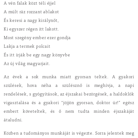
A vén falak közt téli éjjel
A múlt ráz rozzant ablakot
És keresi a nagy királynőt,
Ki egyszer régen itt lakott.
Most szegény ember ezer gondja
Lakja a termek polcait
És itt írják be egy nagy könyvbe
Az új világ magyarjait.
Az évek a sok munka miatt gyorsan teltek. A gyakori
szülések, hova néha a szülésznő is meghívja, a napi
rendelések, s gyógyítások, az éjszakai bezörgések, a haldoklók
vigasztalása és a gyakori “jöjjön gyorsan, doktor úr!” egész
embert követeltek, és ő nem tudta minden éjszakáját
átaludni.
Közben a tudományos munkáját is végezte. Sorra jelentek meg