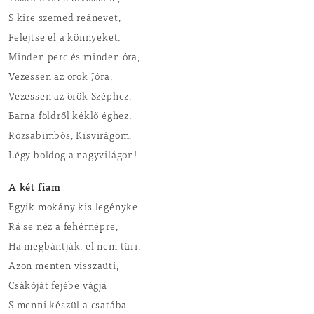
S kire szemed reánevet,
Felejtse el a könnyeket.
Minden perc és minden óra,
Vezessen az örök Jóra,
Vezessen az örök Széphez,
Barna földről kéklő éghez.
Rózsabimbós, Kisvirágom,
Légy boldog a nagyvilágon!
A két fiam
Egyik mokány kis legényke,
Rá se néz a fehérnépre,
Ha megbántják, el nem tűri,
Azon menten visszaüti,
Csákóját fejébe vágja
S menni készül a csatába.