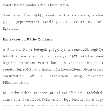
között Puszta Sándor költő is búcsúztatta.
Gyermekei: Éva (1924.) vezető röntgenasszisztens, Zoltán
(1925.) gépészmérnök, László (1929.) 2 év az Orv. Tud.
Egyetemen.
Emlékezés dr. Réthy Zoltánra
A Pilis költője, a betegek gyógyítója, a szenvedők segítője
feküdt abban a koporsóban, amelyet 1977. október 4-én
legalább hatszázan vettek körül. A végtelen tisztlet és
szeretet fejeződött ki a három búcsúbeszédben. Olyan orvost
búcsúztattak, aki a leghosszabb ideig működött
Pilisvörösvárott.
Dr. Réthy Zoltán nehezen jött el szülőföldjéről, Erdélyből,
annak is a fővárosából, Kolzsvárról. Hogy önként jött el vagy