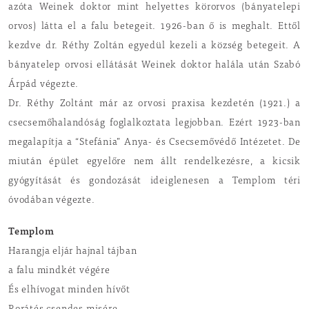
azóta Weinek doktor mint helyettes körorvos (bányatelepi
orvos) látta el a falu betegeit. 1926-ban ő is meghalt. Ettől
kezdve dr. Réthy Zoltán egyedül kezeli a község betegeit. A
bányatelep orvosi ellátását Weinek doktor halála után Szabó
Árpád végezte.
Dr. Réthy Zoltánt már az orvosi praxisa kezdetén (1921.) a
csecsemőhalandóság foglalkoztata legjobban. Ezért 1923-ban
megalapítja a “Stefánia” Anya- és Csecsemővédő Intézetet. De
miután épület egyelőre nem állt rendelkezésre, a kicsik
gyógyítását és gondozását ideiglenesen a Templom téri
óvodában végezte.
Templom
Harangja eljár hajnal tájban
a falu mindkét végére
És elhívogat minden hívőt