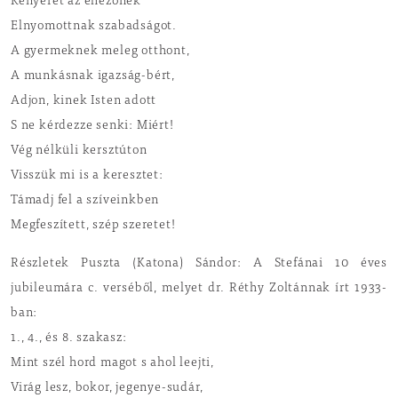
Kenyeret az éhezőnek
Elnyomottnak szabadságot.
A gyermeknek meleg otthont,
A munkásnak igazság-bért,
Adjon, kinek Isten adott
S ne kérdezze senki: Miért!
Vég nélküli kersztúton
Visszük mi is a keresztet:
Támadj fel a szíveinkben
Megfeszített, szép szeretet!
Részletek Puszta (Katona) Sándor: A Stefánai 10 éves
jubileumára c. verséből, melyet dr. Réthy Zoltánnak írt 1933-
ban:
1., 4., és 8. szakasz:
Mint szél hord magot s ahol leejti,
Virág lesz, bokor, jegenye-sudár,