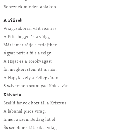
Benéznek minden ablakon.
A Pilisek
Virágcsokorral várt reám is
A Pilis hegye és a völgy,
Már ismer rétje s erdejében
Ágyat terít a fű s a tölgy.
A Hóját és a Törökvágást
Én megkerestem itt is már,
A Nagykevély a Fellegváram
S szívemben szunnyad Kolozsvár.
Kálvária
Szelíd fenyők közt áll a Krisztus,
A lábánál piros virág,
Innen a szem Budáig lát el
És szebbnek látszik a világ.