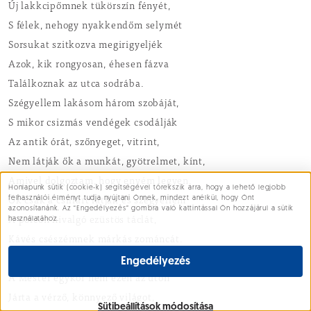
Új lakkcipőmnek tükörszín fényét,
S félek, nehogy nyakkendőm selymét
Sorsukat szitkozva megirigyeljék
Azok, kik rongyosan, éhesen fázva
Találkoznak az utca sodrába.
Szégyellem lakásom három szobáját,
S mikor csizmás vendégek csodálják
Az antik órát, szőnyeget, vitrint,
Nem látják ők a munkát, gyötrelmet, kínt,
Amivel dolgoztam, hogy enyém legyen,
Honlapunk sütik (cookie-k) segítségével törekszik arra, hogy a lehető legjobb
Süti beállítások
felhasználói élményt tudja nyújtani Önnek, mindezt anélkül, hogy Önt
Ők csak a csillárt látják és szégyellem
azonosítanánk. Az “Engedélyezés” gombra való kattintással Ön hozzájárul a sütik
használatához.
A polcon hivalgó ezüstös táclát,
Kávés csészémnek márkás zománcát.
Szégyellem testvér mindezt, mert tudom:
Engedélyezés
A Mester egykor nem ezen az úton
Járta a vérző, könnyező világot,
Sütibeállítások módosítása