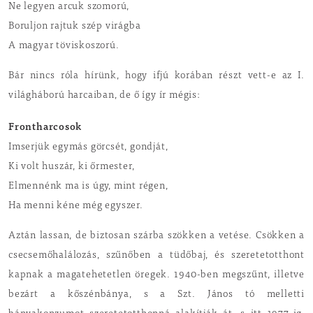
Ne legyen arcuk szomorú,
Boruljon rajtuk szép virágba
A magyar töviskoszorú.
Bár nincs róla hírünk, hogy ifjú korában részt vett-e az I.
világháború harcaiban, de ő így ír mégis:
Frontharcosok
Imserjük egymás görcsét, gondját,
Ki volt huszár, ki őrmester,
Elmennénk ma is úgy, mint régen,
Ha menni kéne még egyszer.
Aztán lassan, de biztosan szárba szökken a vetése. Csökken a
csecsemőhalálozás, szűnőben a tüdőbaj, és szeretetotthont
kapnak a magatehetetlen öregek. 1940-ben megszűnt, illetve
bezárt a kőszénbánya, s a Szt. János tó melletti