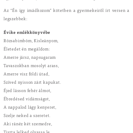
Az “Én így imádkozom” kötetben a gyermekeiről írt versen a
legszebbek:
Évike emlékkönyvébe
Rózsabimbóm, Kisleányom,
Életedet én megáldom:
Amerre jársz, napsugaram
Tavaszokban mosolyt arass,
Amerre visz földi útad,
Szíved nyisson zárt kapukat.
Éjed lásson fehér álmot,
Ébredésed vidámságot,
A nappalod lágy kenyeret,
Szelje neked a szeretet.
Aki ránéz két szemedre,
Tiszta lelked olvassa le,