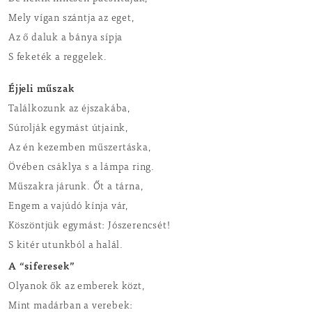
Mely vígan szántja az eget,
Az ő daluk a bánya sípja
S feketék a reggelek.
Éjjeli műszak
Találkozunk az éjszakába,
Súrolják egymást útjaink,
Az én kezemben műszertáska,
Övében csáklya s a lámpa ring.
Műszakra járunk. Őt a tárna,
Engem a vajúdó kínja vár,
Köszöntjük egymást: Jószerencsét!
S kitér utunkból a halál.
A “siferesek”
Olyanok ők az emberek közt,
Mint madárban a verebek: