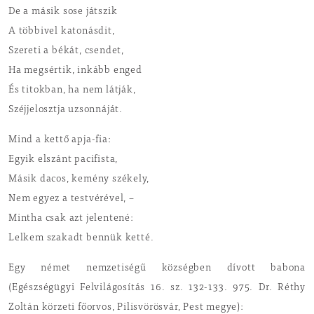
De a másik sose játszik
A többivel katonásdit,
Szereti a békát, csendet,
Ha megsértik, inkább enged
És titokban, ha nem látják,
Széjjelosztja uzsonnáját.
Mind a kettő apja-fia:
Egyik elszánt pacifista,
Másik dacos, kemény székely,
Nem egyez a testvérével, –
Mintha csak azt jelentené:
Lelkem szakadt bennük ketté.
Egy német nemzetiségű községben dívott babona
(Egészségügyi Felvilágosítás 16. sz. 132-133. 975. Dr. Réthy
Zoltán körzeti főorvos, Pilisvörösvár, Pest megye):