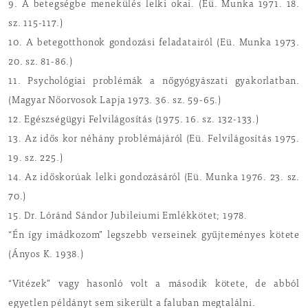
9. A betegségbe menekülés lelki okai. (Eü. Munka 1971. 18.
sz. 115-117.)
10. A betegotthonok gondozási feladatairól (Eü. Munka 1973.
20. sz. 81-86.)
11. Psychológiai problémák a nőgyógyászati gyakorlatban.
(Magyar Nőorvosok Lapja 1973. 36. sz. 59-65.)
12. Egészségügyi Felvilágosítás (1975. 16. sz. 132-133.)
13. Az idős kor néhány problémájáról (Eü. Felvilágosítás 1975.
19. sz. 225.)
14. Az időskorúak lelki gondozásáról (Eü. Munka 1976. 23. sz.
70.)
15. Dr. Lóránd Sándor Jubileiumi Emlékkötet; 1978.
“Én így imádkozom” legszebb verseinek gyűjteményes kötete
(Ányos K. 1938.)
“Vitézek” vagy hasonló volt a második kötete, de abból
egyetlen példányt sem sikerült a faluban megtalálni.