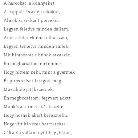
A harcokat, a könnyeket,
A nappalt és az éjszakákat,
Álmokba sikkadt perceket.
Legyen feledve minden dallam,
Amit a földnek énekelt a szám,
Legyen temetve minden emlék,
Mit bimbózott a bűnök tavaszán.
Én megbocsátom életemnek
Hogy hittem neki, mint a gyermek
És piros szívet faragott meg
Muzsikáló játékszernek.
Én megbocsátom: fegyvert adott
Munkára termett két kezébe,
Hogy hősnek akart keresztelni,
Hogy vitt ki véres harcterekre.
Céltábla voltam nyílt hegyháton,