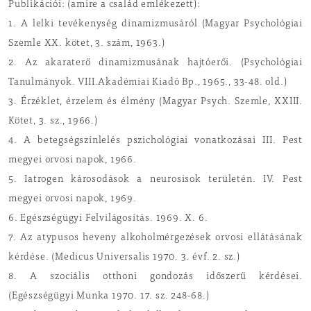
Publikációi: (amire a család emlékezett):
1. A lelki tevékenység dinamizmusáról (Magyar Psychológiai
Szemle XX. kötet, 3. szám, 1963.)
2. Az akaraterő dinamizmusának hajtóerői. (Psychológiai
Tanulmányok. VIII.Akadémiai Kiadó Bp., 1965., 33-48. old.)
3. Érzéklet, érzelem és élmény (Magyar Psych. Szemle, XXIII.
Kötet, 3. sz., 1966.)
4. A betegségszínlelés pszichológiai vonatkozásai III. Pest
megyei orvosi napok, 1966.
5. Iatrogen károsodások a neurosisok területén. IV. Pest
megyei orvosi napok, 1969.
6. Egészségügyi Felvilágosítás. 1969. X. 6.
7. Az atypusos heveny alkoholmérgezések orvosi ellátásának
kérdése. (Medicus Universalis 1970. 3. évf. 2. sz.)
8. A szociális otthoni gondozás időszerű kérdései.
(Egészségügyi Munka 1970. 17. sz. 248-68.)