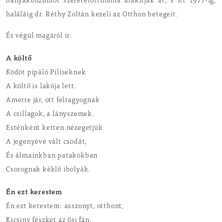
bányakonzumot szeretetotthonná alakítják át, s itt 1977-ig,
haláláig dr. Réthy Zoltán kezeli az Otthon betegeit.
És végül magáról ír:
A költő
Ködöt pipáló Piliseknek
A költő is lakója lett.
Amerre jár, ott felragyognak
A csillagok, a lányszemek.
Esténként ketten nézegetjük
A jegenyévé vált csodát,
És álmainkban patakokban
Csorognak kéklő ibolyák.
Én ezt kerestem
Én ezt kerestem: asszonyt, otthont,
Kicsiny fészket az ősi fán,