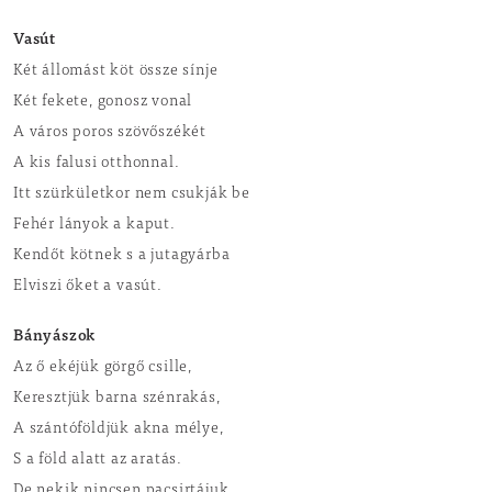
Vasút
Két állomást köt össze sínje
Két fekete, gonosz vonal
A város poros szövőszékét
A kis falusi otthonnal.
Itt szürkületkor nem csukják be
Fehér lányok a kaput.
Kendőt kötnek s a jutagyárba
Elviszi őket a vasút.
Bányászok
Az ő ekéjük görgő csille,
Keresztjük barna szénrakás,
A szántóföldjük akna mélye,
S a föld alatt az aratás.
De nekik nincsen pacsirtájuk,