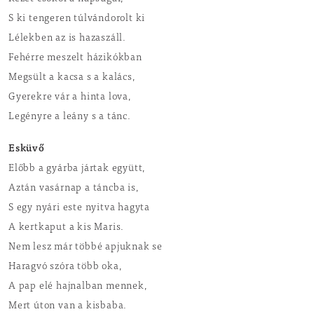
S ki tengeren túlvándorolt ki
Lélekben az is hazaszáll.
Fehérre meszelt házikókban
Megsült a kacsa s a kalács,
Gyerekre vár a hinta lova,
Legényre a leány s a tánc.
Esküvő
Előbb a gyárba jártak együtt,
Aztán vasárnap a táncba is,
S egy nyári este nyitva hagyta
A kertkaput a kis Maris.
Nem lesz már többé apjuknak se
Haragvó szóra több oka,
A pap elé hajnalban mennek,
Mert úton van a kisbaba.