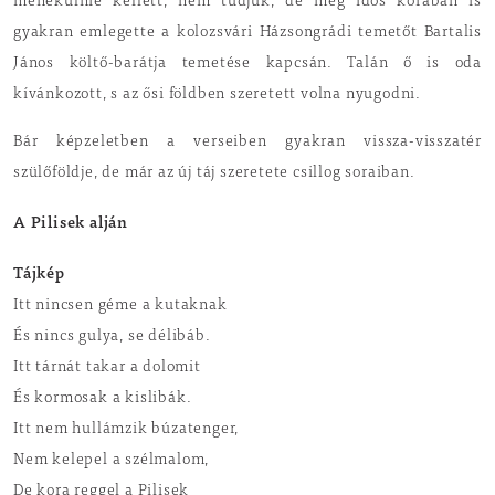
menekülnie kellett, nem tudjuk, de még idős korában is
gyakran emlegette a kolozsvári Házsongrádi temetőt Bartalis
János költő-barátja temetése kapcsán. Talán ő is oda
kívánkozott, s az ősi földben szeretett volna nyugodni.
Bár képzeletben a verseiben gyakran vissza-visszatér
szülőföldje, de már az új táj szeretete csillog soraiban.
A Pilisek alján
Tájkép
Itt nincsen géme a kutaknak
És nincs gulya, se délibáb.
Itt tárnát takar a dolomit
És kormosak a kislibák.
Itt nem hullámzik búzatenger,
Nem kelepel a szélmalom,
De kora reggel a Pilisek