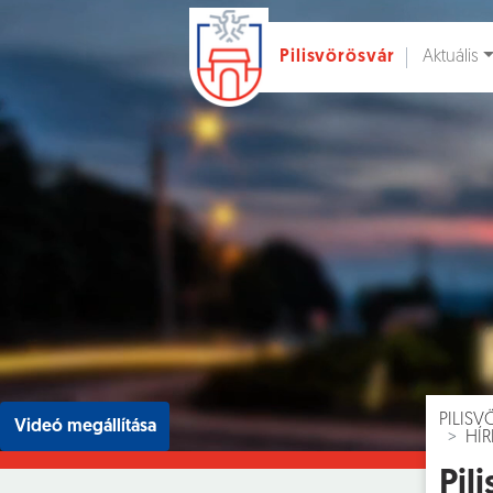
Aktuális
Pilisvörösvár
Ugrás a fő tartalomhoz
Hírek [
]
Esem
PILIS
Videó megállítása
HÍ
Pil