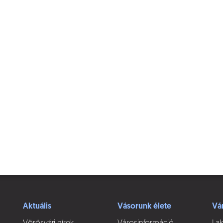
Aktuális
Vásorunk élete
Vá