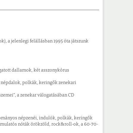
k), a jelenlegi felállásban 1995 óta játszunk
ogatott dallamok, két asszonykórus
 népdalok, polkák, keringők zenekari
nszemei”, a zenekar válogatásában CD
yományos népzenéi, indulók, polkák, keringők
k, mulatós nóták örökzöld, rock&roll-ok, a 60-70-