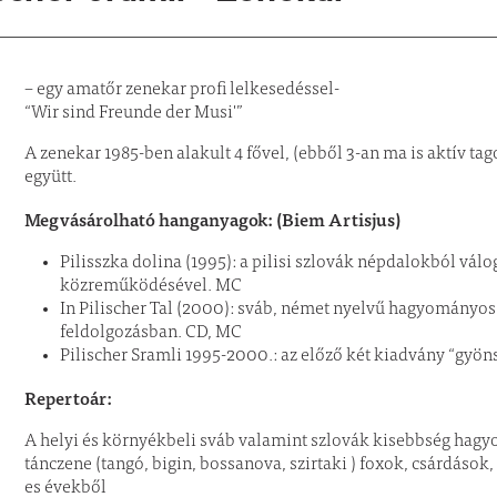
– egy amatőr zenekar profi lelkesedéssel-
“Wir sind Freunde der Musi'”
A zenekar 1985-ben alakult 4 fővel, (ebből 3-an ma is aktív tago
együtt.
Megvásárolható hanganyagok: (Biem Artisjus)
Pilisszka dolina (1995): a pilisi szlovák népdalokból vál
közreműködésével. MC
In Pilischer Tal (2000): sváb, német nyelvű hagyományos
feldolgozásban. CD, MC
Pilischer Sramli 1995-2000.: az előző két kiadvány “gyö
Repertoár:
A helyi és környékbeli sváb valamint szlovák kisebbség hag
tánczene (tangó, bigin, bossanova, szirtaki ) foxok, csárdáso
es évekből