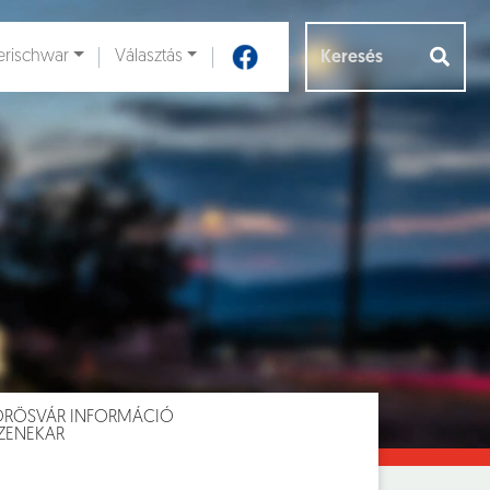
rischwar
Választás
Aloldalak [
]
VÖRÖSVÁR INFORMÁCIÓ
 ZENEKAR