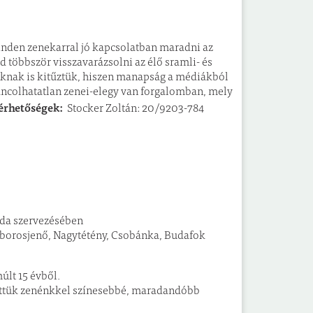
nden zenekarral jó kapcsolatban maradni az
többször visszavarázsolni az élő sramli- és
nknak is kitűztük, hiszen manapság a médiákból
táncolhatatlan zenei-elegy van forgalomban, mely
érhetőségek:
Stocker Zoltán: 20/9203-784
da szervezésében
isborosjenő, Nagytétény, Csobánka, Budafok
últ 15 évből.
ettük zenénkkel színesebbé, maradandóbb