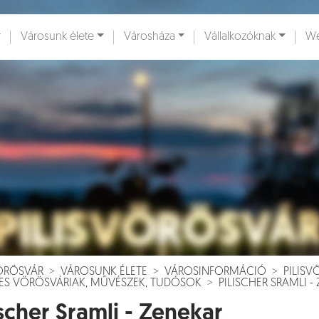
Városunk élete
Városháza
Vállalkozóknak
We
ények [
]
Dokumentumok [
]
VÖRÖSVÁR
VÁROSUNK ÉLETE
VÁROSINFORMÁCIÓ
PILIS
RES VÖRÖSVÁRIAK, MŰVÉSZEK, TUDÓSOK
PILISCHER SRAMLI -
ischer Sramli - Zenekar