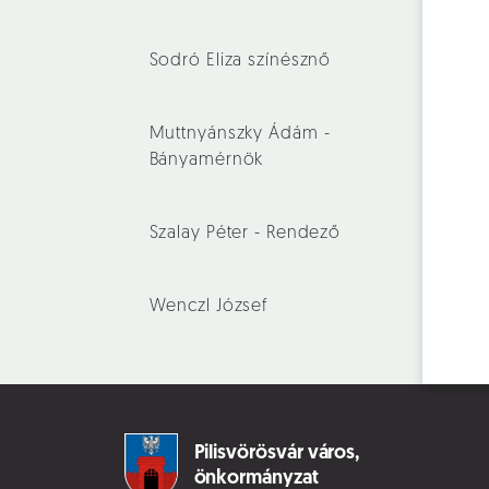
Sodró Eliza színésznő
Muttnyánszky Ádám -
Bányamérnök
Szalay Péter - Rendező
Wenczl József
Pilisvörösvár város,
önkormányzat