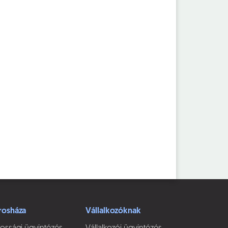
rosháza
Vállalkozóknak