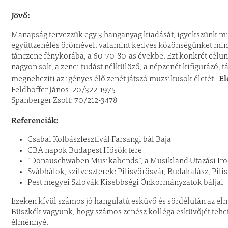
Jövő:
Manapság tervezzük egy 3 hanganyag kiadását, igyekszünk mi
együttzenélés örömével, valamint kedves közönségünket mind 
tánczene fénykorába, a 60-70-80-as évekbe. Ezt konkrét célu
nagyon sok, a zenei tudást nélkülöző, a népzenét kifigurázó, 
El
megnehezíti az igényes élő zenét játszó muzsikusok életét.
Feldhoffer János: 20/322-1975
Spanberger Zsolt: 70/212-3478
Referenciák:
Csabai Kolbászfesztivál Farsangi bál Baja
CBA napok Budapest Hősök tere
“Donauschwaben Musikabends”, a Musikland Utazási Iro
Svábbálok, szilveszterek: Pilisvörösvár, Budakalász, Pil
Pest megyei Szlovák Kisebbségi Önkormányzatok báljai
Ezeken kívül számos jó hangulatú esküvő és sördélután az elm
Büszkék vagyunk, hogy számos zenész kolléga esküvőjét teh
élménnyé.