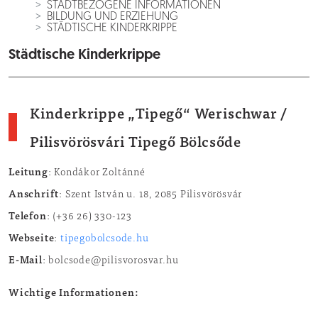
STADTBEZOGENE INFORMATIONEN
BILDUNG UND ERZIEHUNG
STÄDTISCHE KINDERKRIPPE
Städtische Kinderkrippe
Kinderkrippe „Tipegő“ Werischwar /
Pilisvörösvári Tipegő Bölcsőde
Leitung
: Kondákor Zoltánné
Anschrift
: Szent István u. 18, 2085 Pilisvörösvár
Telefon
: (+36 26) 330-123
Webseite
:
tipegobolcsode.hu
E-Mail
: bolcsode@pilisvorosvar.hu
Wichtige Informationen: