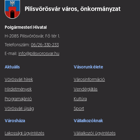
Pilisvörösvár város,
önkormányzat
Polgármesteri Hivatal
H-2085 Pilisvörösvár, Fő tér 1.
Telefonszám:
06/26-330-233
E-mail:
info@pilisvorosvar.hu
Aktuális
Vásorunk élete
Vörösvári hírek
Városinformáció
Hírdetmények
Vendéglátás
Programajánló
Kultúra
Vörösvári újság
Sport
Városháza
Vállalkozóknak
Lakossági ügyintézés
Vállalkozói ügyintézés