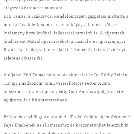
egészségügyi dolgozók áldozatos munkájáért nem lehet
elégszer köszönetet mondani.
Kóti Tamás, a Szakorvosi Rendelőintézet igazgatója méltatta a
munkatársak lelkiismeretes munkáját, valamint szólt az
intézmény közeljövőbeli fejlesztési terveiről is. A díjazottak
laudációját Mátrahegyi Erzsébet, a Szociális és Egészségügyi
Bizottság elnöke, valamint Jákliné Komor Szilvia intézményi
referens olvasta fel.
A díjakat Kóti Tamás adta át, az oklevelet és Dr. Réthy Zoltán
„Én így imádkozom” című verseskötetét Fetter Ádám
polgármester, a virágokat pedig Cser András alpolgármester
nyújtotta át a kitüntetetteknek.
Ezúton is szívből gratulálunk dr. Tankó Anikónak és Vékonyné
Fejér Emőkének az elismeréshez és köszönetünket fejezzük ki