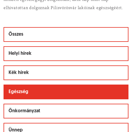
minden egészségügyi dolgozónak, akik nap mint nap
elhivatottan dolgoznak Pilisvörösvár lakóinak egészségéért.
Összes
Helyi hírek
Kék hírek
Egészség
Önkormányzat
Ünnep