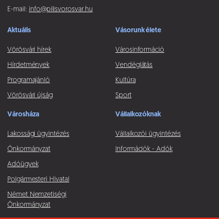
E-mail:
info@pilisvorosvar.hu
Aktuális
Vásorunk élete
Vörösvári hírek
Városinformáció
Hírdetmények
Vendéglátás
Programajánló
Kultúra
Vörösvári újság
Sport
Városháza
Vállalkozóknak
Lakossági ügyintézés
Vállalkozói ügyintézés
Önkormányzat
Információk - Adók
Adóügyek
Polgármesteri Hivatal
Német Nemzetiségi
Önkormányzat