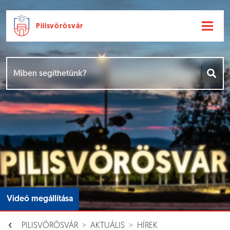
Pilisvörösvár
Ugrás a fő tartalomhoz
Hírek [
]
Események [
]
Dokumentumok [
]
Aloldalak [
]
Videó megállítása
PILISVÖRÖSVÁR
AKTUÁLIS
HÍREK