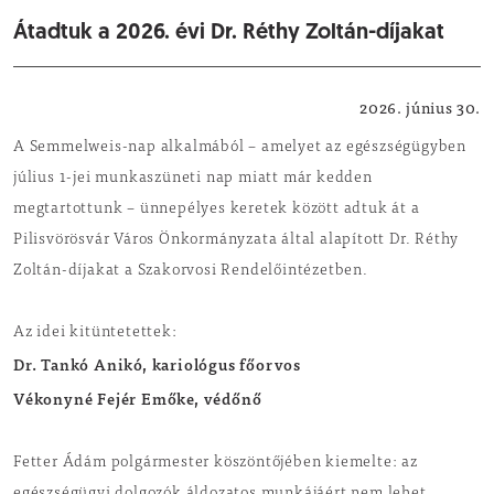
Átadtuk a 2026. évi Dr. Réthy Zoltán-díjakat
Egészség
2026. június 30.
A Semmelweis-nap alkalmából – amelyet az egészségügyben
július 1-jei munkaszüneti nap miatt már kedden
megtartottunk – ünnepélyes keretek között adtuk át a
Pilisvörösvár Város Önkormányzata által alapított Dr. Réthy
Zoltán-díjakat a Szakorvosi Rendelőintézetben.
Az idei kitüntetettek:
Dr. Tankó Anikó, kariológus főorvos
Vékonyné Fejér Emőke, védőnő
Fetter Ádám polgármester köszöntőjében kiemelte: az