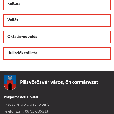
Kultúra
Vallás
Oktatás-nevelés
Hulladékszállítás
Pilisvörösvár város,
önkormányzat
Polgármesteri Hivatal
H-2085 Pilisvörösvár, Fő tér 1.
Telefonszám:
06/26-330-233