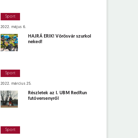
Sport
2022. május 6.
HAJRÁ ERIK! Vörösvár szurkol
neked!
Sport
2022. március 25.
Részletek az I. UBM RedRun
futóversenyről
Sport