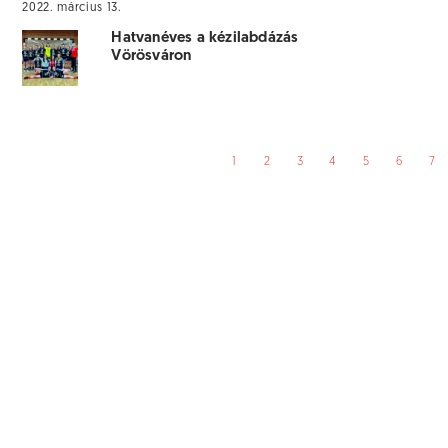
2022. március 13.
Hatvanéves a kézilabdázás
Vörösváron
1
2
3
4
5
6
7