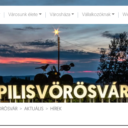
Városunk élete
Városháza
Vállalkozóknak
We
ények [
]
Dokumentumok [
]
VÖRÖSVÁR
AKTUÁLIS
HÍREK