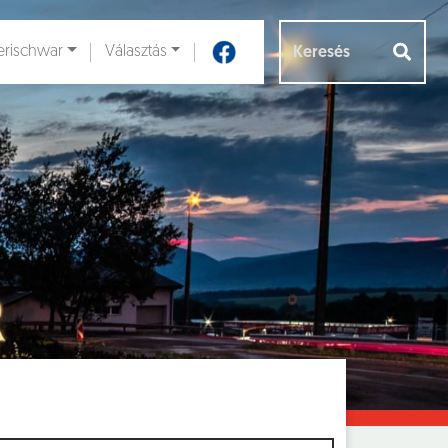
rischwar
Választás
Aloldalak [
]