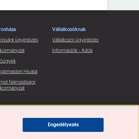
rosháza
Vállalkozóknak
ossági ügyintézés
Vállalkozói ügyintézés
kormányzat
Információk - Adók
óügyek
gármesteri Hivatal
met Nemzetiségi
kormányzat
Engedélyezés