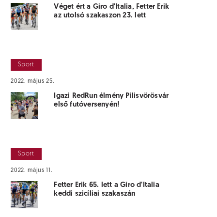
Véget ért a Giro d'Italia, Fetter Erik
az utolsó szakaszon 23. lett
Sport
2022. május 25.
Igazi RedRun élmény Pilisvörösvár
első futóversenyén!
Sport
2022. május 11.
Fetter Erik 65. lett a Giro d'Italia
keddi szicíliai szakaszán