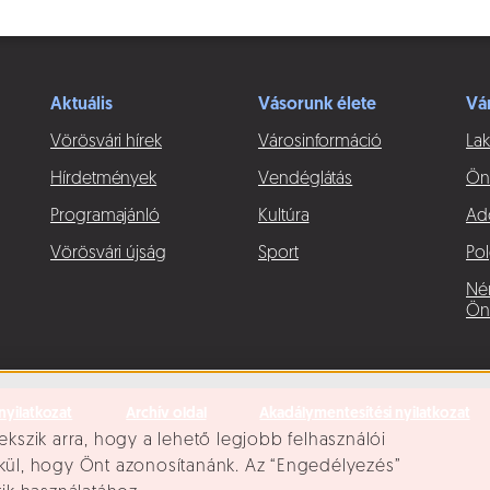
Aktuális
Vásorunk élete
Vá
Vörösvári hírek
Városinformáció
Lak
Hírdetmények
Vendéglátás
Ön
Programajánló
Kultúra
Ad
Vörösvári újság
Sport
Pol
Né
Ön
nyilatkozat
Archív oldal
Akadálymentesítési nyilatkozat
ekszik arra, hogy a lehető legjobb felhasználói
lkül, hogy Önt azonosítanánk. Az “Engedélyezés”