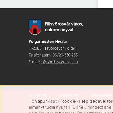
Pilisvörösvár város,
önkormányzat
Polgármesteri Hivatal
H-2085 Pilisvörösvár, Fő tér 1.
Telefonszám:
06/26-330-233
E-mail:
info@pilisvorosvar.hu
Oldaltérkép
Impresszum
Adatvédelmi 
Süti beállítások
Honlapunk sütik (cookie-k) segítségével tör
Minden jog fenntartva © 2026 Pilisvörösvár Város
élményt tudja nyújtani Önnek, mindezt ané