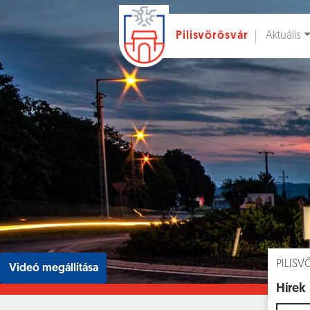
Aktuális
Pilisvörösvár
Ugrás a fő tartalomhoz
Hírek [
]
Esem
PILIS
Videó megállítása
Hírek