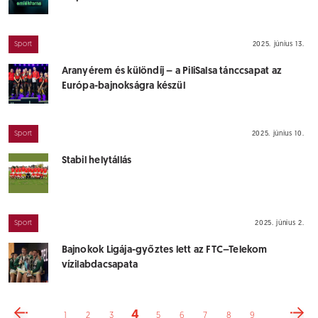
Sport
2025. június 13.
Aranyérem és különdíj – a PiliSalsa tánccsapat az
Európa-bajnokságra készül
Sport
2025. június 10.
Stabil helytállás
Sport
2025. június 2.
Bajnokok Ligája-győztes lett az FTC–Telekom
vízilabdacsapata
4
1
2
3
5
6
7
8
9