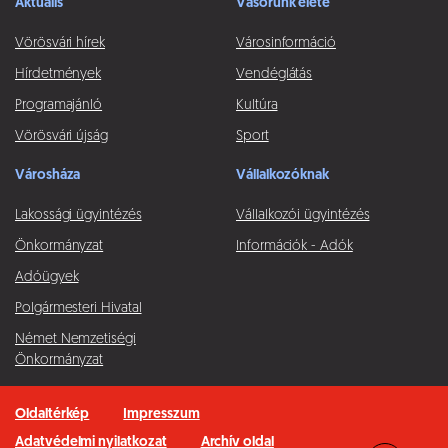
Aktuális
Vásorunk élete
Vörösvári hírek
Városinformáció
Hírdetmények
Vendéglátás
Programajánló
Kultúra
Vörösvári újság
Sport
Városháza
Vállalkozóknak
Lakossági ügyintézés
Vállalkozói ügyintézés
Önkormányzat
Információk - Adók
Adóügyek
Polgármesteri Hivatal
Német Nemzetiségi
Önkormányzat
Oldaltérkép
Impresszum
Adatvédelmi nyilatkozat
Archív oldal