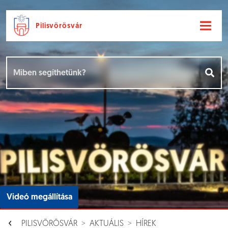
Pilisvörösvár
Ugrás a fő tartalomhoz
Hírek [
]
Események [
]
Dokumentumok [
]
Aloldalak [
]
Videó megállítása
PILISVÖRÖSVÁR
AKTUÁLIS
HÍREK