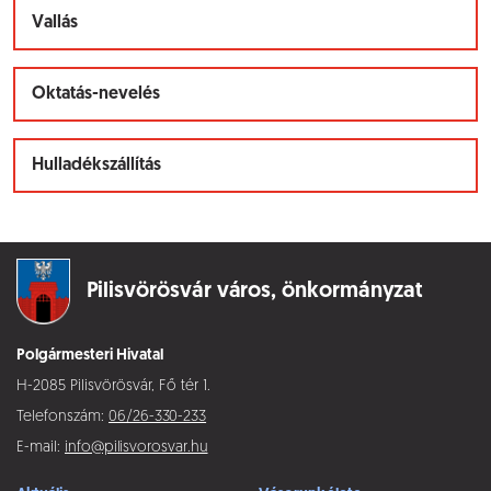
Vallás
Oktatás-nevelés
Hulladékszállítás
Pilisvörösvár város,
önkormányzat
Polgármesteri Hivatal
H-2085 Pilisvörösvár, Fő tér 1.
Telefonszám:
06/26-330-233
E-mail:
info@pilisvorosvar.hu