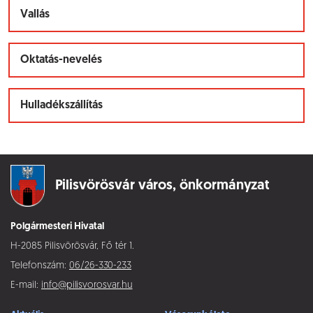
Vallás
Oktatás-nevelés
Hulladékszállítás
Pilisvörösvár város,
önkormányzat
Polgármesteri Hivatal
H-2085 Pilisvörösvár, Fő tér 1.
Telefonszám:
06/26-330-233
E-mail:
info@pilisvorosvar.hu