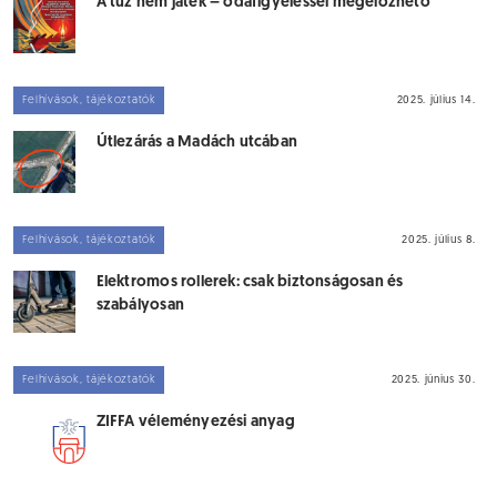
A tűz nem játék – odafigyeléssel megelőzhető
Felhívások, tájékoztatók
2025. július 14.
Útlezárás a Madách utcában
Felhívások, tájékoztatók
2025. július 8.
Elektromos rollerek: csak biztonságosan és
szabályosan
Felhívások, tájékoztatók
2025. június 30.
ZIFFA véleményezési anyag