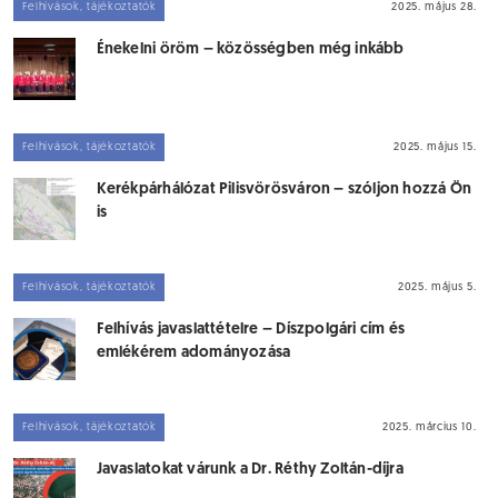
Felhívások, tájékoztatók
2025. május 28.
Énekelni öröm – közösségben még inkább
Felhívások, tájékoztatók
2025. május 15.
Kerékpárhálózat Pilisvörösváron – szóljon hozzá Ön
is
Felhívások, tájékoztatók
2025. május 5.
Felhívás javaslattételre – Díszpolgári cím és
emlékérem adományozása
Felhívások, tájékoztatók
2025. március 10.
Javaslatokat várunk a Dr. Réthy Zoltán-díjra