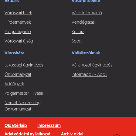
Aktuális
Vásorunk élete
Vörösvári hírek
Városinformáció
Hírdetmények
Vendéglátás
Programajánló
Kultúra
Vörösvári újság
Sport
Városháza
Vállalkozóknak
Lakossági ügyintézés
Vállalkozói ügyintézés
Önkormányzat
Információk - Adók
Adóügyek
Polgármesteri Hivatal
Német Nemzetiségi
Önkormányzat
Oldaltérkép
Impresszum
Adatvédelmi nyilatkozat
Archív oldal