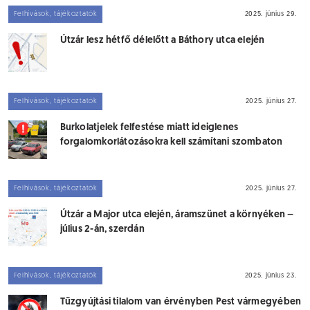
Felhívások, tájékoztatók
2025. június 29.
Útzár lesz hétfő délelőtt a Báthory utca elején
Felhívások, tájékoztatók
2025. június 27.
Burkolatjelek felfestése miatt ideiglenes
forgalomkorlátozásokra kell számítani szombaton
Pilisvörösváron
Felhívások, tájékoztatók
2025. június 27.
Útzár a Major utca elején, áramszünet a környéken –
július 2-án, szerdán
Felhívások, tájékoztatók
2025. június 23.
Tűzgyújtási tilalom van érvényben Pest vármegyében