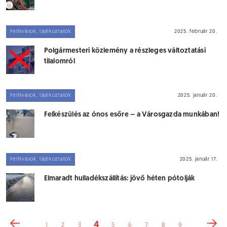
Felhívások, tájékoztatók
2025. február 20.
Polgármesteri közlemény a részleges változtatási
tilalomról
Felhívások, tájékoztatók
2025. január 20.
Felkészülés az ónos esőre – a Városgazda munkában!
Felhívások, tájékoztatók
2025. január 17.
Elmaradt hulladékszállítás: jövő héten pótolják
4
1
2
3
5
6
7
8
9