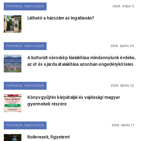
Felhívások, tájékoztatók
2026. május 5.
Látható a házszám az ingatlanán?
Felhívások, tájékoztatók
2026. április 24.
A kulturált városkép kialakítása mindannyiunk érdeke,
az út és a járda átalakítása azonban engedélyköteles
Felhívások, tájékoztatók
2026. április 22.
Könyvgyűjtés kárpátaljai és vajdasági magyar
gyermekek részére
Felhívások, tájékoztatók
2026. április 17.
Rolleresek, figyelem!