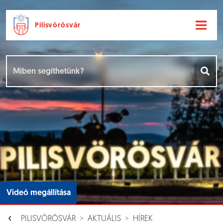
Pilisvörösvár
Ugrás a fő tartalomhoz
Hírek [
]
Események [
]
Dokumentumok [
]
Aloldalak [
]
Videó megállítása
PILISVÖRÖSVÁR
AKTUÁLIS
HÍREK