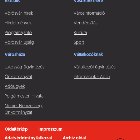
Aktuális
Vásorunk élete
Vörösvári hírek
Városinformáció
Hírdetmények
Vendéglátás
Programajánló
Kultúra
Vörösvári újság
Sport
Városháza
Vállalkozóknak
Lakossági ügyintézés
Vállalkozói ügyintézés
Önkormányzat
Információk - Adók
Adóügyek
Polgármesteri Hivatal
Német Nemzetiségi
Önkormányzat
Oldaltérkép
Impresszum
Adatvédelmi nyilatkozat
Archív oldal