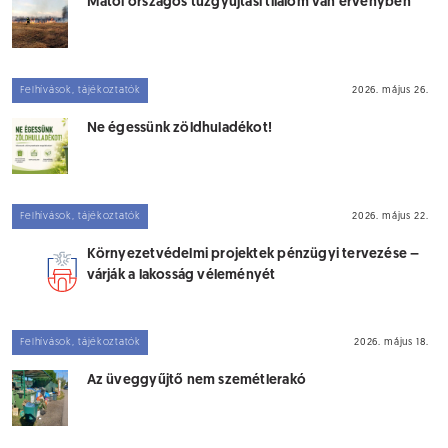
Mától országos tűzgyújtási tilalom van érvényben
Felhívások, tájékoztatók
2026. május 26.
Ne égessünk zöldhuladékot!
Felhívások, tájékoztatók
2026. május 22.
Környezetvédelmi projektek pénzügyi tervezése –
várják a lakosság véleményét
Felhívások, tájékoztatók
2026. május 18.
Az üveggyűjtő nem szemétlerakó