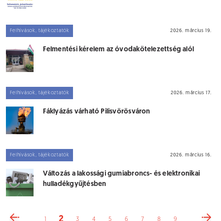
Felhívások, tájékoztatók
2026. március 19.
Felmentési kérelem az óvodakötelezettség alól
Felhívások, tájékoztatók
2026. március 17.
Fáklyázás várható Pilisvörösváron
Felhívások, tájékoztatók
2026. március 16.
Változás a lakossági gumiabroncs- és elektronikai
hulladékgyűjtésben
2
1
3
4
5
6
7
8
9