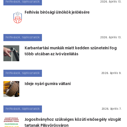
Felhívások, tájékoztatók
2026. április 13.
Felhívás bírósági ülnökök jelölésére
Felhívások, tájékoztatók
2026. április 13.
Karbantartási munkák miatt kedden szünetelni fog
több utcában az ivóvízellátás
Felhívások, tájékoztatók
2026. április 9.
Ideje nyári gumira váltani
Felhívások, tájékoztatók
2026. április 7.
Jogosítványhoz szükséges közúti elsősegély vizsgát
tartanak Pilisvörösváron