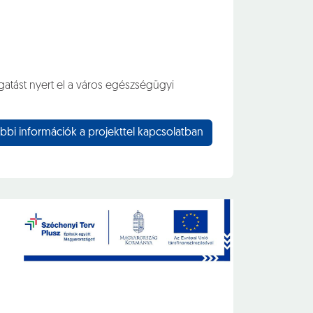
gatást nyert el a város egészségügyi
bbi információk a projekttel kapcsolatban