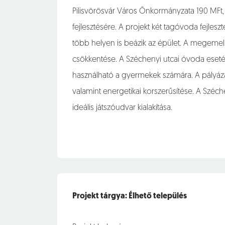
Pilisvörösvár Város Önkormányzata 190 MFt, 
fejlesztésére. A projekt két tagóvoda fejles
több helyen is beázik az épület. A megemelk
csökkentése. A Széchenyi utcai óvoda eseté
használható a gyermekek számára. A pályázat 
valamint energetikai korszerűsítése. A Szé
ideális játszóudvar kialakítása.
Projekt tárgya: Élhető település