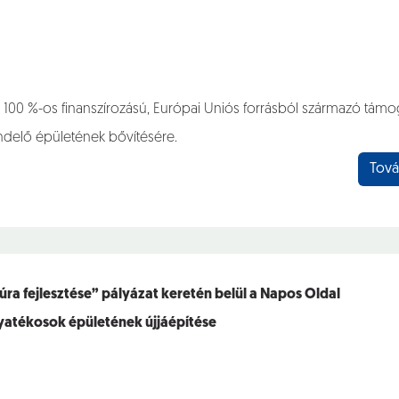
 100 %-os finanszírozású, Európai Uniós forrásból származó támo
rendelő épületének bővítésére.
Tová
túra fejlesztése” pályázat keretén belül a Napos Oldal
gyatékosok épületének újjáépítése