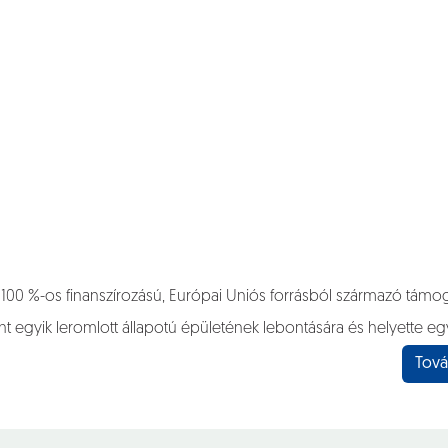
00 %-os finanszírozású, Európai Uniós forrásból származó támogatá
ont egyik leromlott állapotú épületének lebontására és helyette e
Tová