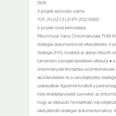
100%
A projekt azonosító száma
TOP_PLUSZ-1.3.1-21-PT1-2022-00001
A projekt rövid bemutatása
Pilisvörösvár Város Önkormányzata 79,88 MFt
stratégiai dokumentumok elkészítésére. A pro
Stratégia (FVS), továbbá az abban kitűzött c
túlmenően a projekt keretében elkészül: • a
önkormányzati fenntartású közintézmények digi
akcióterületeire és a városfejlesztési strat
szakaszában figyelmet fordított a partnerség 
helyi érdekképviseleti szerveket, az önkormá
hogy az elkészülő Fenntartható Városfejlesz
elkészítendő stratégiai dokumentumaihoz. A 