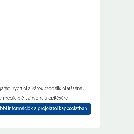
st nyert el a város szociális ellátásának
gy megfelelő színvonalú építésére.
bbi információk a projekttel kapcsolatban