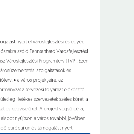
gatást nyert el városfejlesztési és egyéb
őszakra szóló Fenntartható Városfejlesztési
sz Városfejlesztési Programterv (TVP). Ezen
városüzemeltetési szolgáltatások és
terv, • a város projektjeire, az
kormányzat a tervezési folyamat előkészítő
etileg illetékes szervezetek széles körét, a
t és képviselőket. A projekt végső célja,
ő alapot nyújtson a város további, jövőben
ndő európai uniós támogatást nyert.