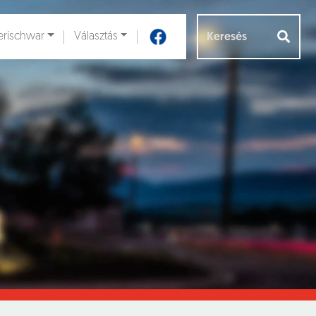
rischwar
Választás
Aloldalak [
]