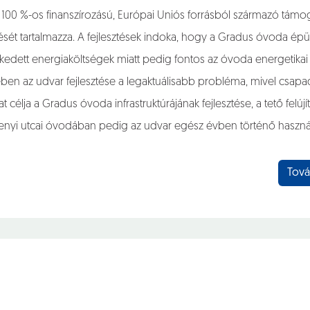
100 %-os finanszírozású, Európai Uniós forrásból származó támog
ztését tartalmazza. A fejlesztések indoka, hogy a Gradus óvoda épü
edett energiaköltségek miatt pedig fontos az óvoda energetikai k
ben az udvar fejlesztése a legaktuálisabb probléma, mivel csap
célja a Gradus óvoda infrastruktúrájának fejlesztése, a tető fel
chenyi utcai óvodában pedig az udvar egész évben történő haszná
Tová