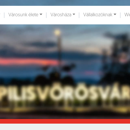
Városunk élete
Városháza
Vállalkozóknak
We
ények [
]
Dokumentumok [
]