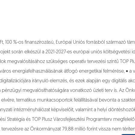
, 100 %-os finanszírozású, Európai Uniós forrásból származó támo
jekt során elkészül a 2021-2027-es európai uniós költségvetési id
élok megvalósításához szükséges operatív tervezési szintű TOP Plu
 város energiafelhasználásának átfogó energetikai felmérése, • a 
talizációjára irányuló elemzés, és ezek alapján egy digitális akció
égia pénzügyi megvalósíthatóságára vonatkozó üzleti terv is. Az Ön
elvére, tematikus munkacsoportok felállításával bevonta a szakterül
nyzati intézményhálózat képviselőit, valamint a helyi döntéshozóka
tési Stratégia és TOP Plusz Városfejlesztési Programterv megfelel
tervezésre az Önkormányzat 79,88 millió forint vissza nem téríte