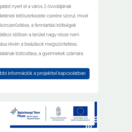
atást nyert el a város 2 óvodájának
letének tetőszerkezete cserére szorul, mivel
orszerűsítése, a fenntartási költségek
adékos időben a terület nagy része nem
újítása révén a beázások megszüntetése,
latának biztosítása, a gyermekek számára
bbi információk a projekttel kapcsolatban