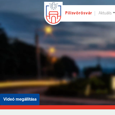
Aktuális
Pilisvörösvár
Ugrás a fő tartalomhoz
Hírek [
]
Esem
Videó megállítása