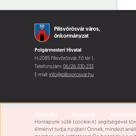
Pilisvörösvár város,
önkormányzat
Polgármesteri Hivatal
H-2085 Pilisvörösvár, Fő tér 1.
Telefonszám:
06/26-330-233
E-mail:
info@pilisvorosvar.hu
Oldaltérkép
Impresszum
Adatvédelmi 
Süti beállítások
Honlapunk sütik (cookie-k) segítségével tör
Minden jog fenntartva © 2026 Pilisvörösvár Város
élményt tudja nyújtani Önnek, mindezt ané