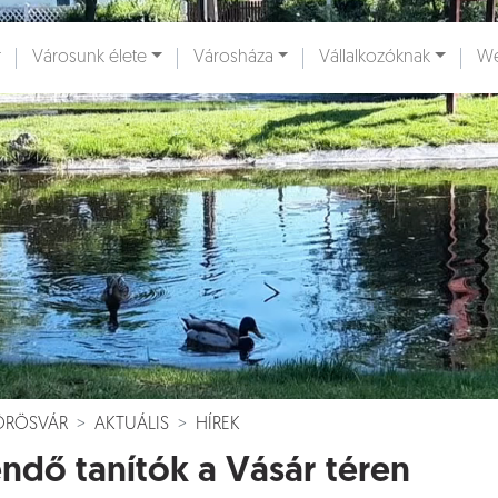
Városunk élete
Városháza
Vállalkozóknak
We
ények [
]
Dokumentumok [
]
VÖRÖSVÁR
AKTUÁLIS
HÍREK
ndő tanítók a Vásár téren