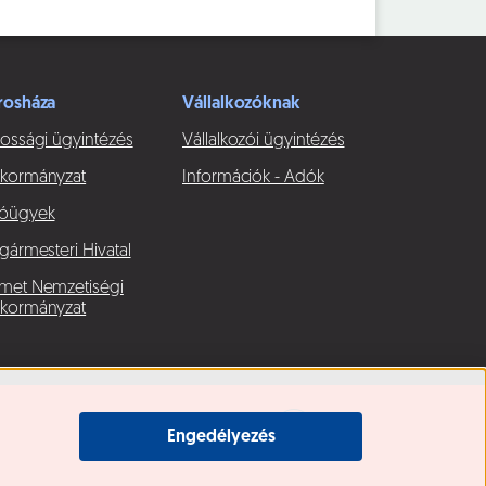
rosháza
Vállalkozóknak
ossági ügyintézés
Vállalkozói ügyintézés
kormányzat
Információk - Adók
óügyek
gármesteri Hivatal
met Nemzetiségi
kormányzat
Engedélyezés