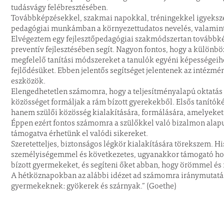
tudásvágy felébresztésében.
Továbbképzésekkel, szakmai napokkal, tréningekkel igyeksz
pedagógiai munkámban a környezettudatos nevelés, valamint 
Elvégeztem egy fejlesztőpedagógiai szakmódszertan továbbké
preventív fejlesztésében segít. Nagyon fontos, hogy a külön
megfelelő tanítási módszereket a tanulók egyéni képességeihe
fejlődésüket. Ebben jelentős segítséget jelentenek az intézmén
eszközök.
Elengedhetetlen számomra, hogy a teljesítményalapú oktatás
közösséget formáljak a rám bízott gyerekekből. Elsős tanító
hanem szülői közösség kialakítására, formálására, amelyeket
Éppen ezért fontos számomra a szülőkkel való bizalmon alapu
támogatva érhetünk el valódi sikereket.
Szeretetteljes, biztonságos légkör kialakítására törekszem. H
személyiségemmel és következetes, ugyanakkor támogató ho
bízott gyermekeket, és segíteni őket abban, hogy örömmel és 
A hétköznapokban az alábbi idézet ad számomra iránymutatás
gyermekeknek: gyökerek és szárnyak.” (Goethe)