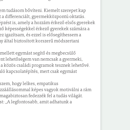
em tudásom bővíteni. Kiemelt szerepet kap
a differenciált, gyermekközpontú oktatás.
pzést is, amely a hozzám érkező elsős gyerekek
böző képességekkel érkező gyerekek számára a
z igazítsam, és ezzel is elősegíthessem a
y által biztosított korszerű módszertani
 mellett egymást segítő és megbecsülő
ként lehetőségem van nemcsak a gyermeki,
 a közös családi programok tesznek lehetővé.
ló kapcsolatépítés, mert csak egymást
iszem, hogy lelkes, empatikus
zzáállásommal képes vagyok motiválni a rám
magabiztosan fedezzék fel a tudás világát.
t: „A legfontosabb, amit adhatunk a