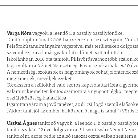
Varga Nóra
vagyok, a leendő 1. a osztály osztályfőnöke.
Tanítói diplomámat 2006-ban szereztem az esztergomi Vitéz 
Felsőfokú tanulmányaim végeztével más területeken dolgoztam,
szívemhez, mivel már gyakorlati időmet is itt töltöttem.
Iskolánkban 2016 óta tanítok. Pilisvörösvárhoz több szálon kö
tagja voltam a Német Nemzetiségi Fúvószenekarnak, és 10 éve i
A nemzetiségi szokások és hagyományok sokat jelentenek szá
megismerjék, megéljék ezeket.
Törekszem a szülőkkel való szoros kapcsolattartásra a gyer
valamint kiemelten fontos számomra a nyugodt légkör megter
osztályközösség kialakítása.
Izgatottan várom a jövő tanévet, az új, csillogó szemű elsősöke
„Akkor tanít jól az ember, ha közben ő maga is tanul.” (Vörös I
Uszkai Ágnes
tanítónő vagyok, a leendő 1. b osztály osztál
tanítói szakán. 12 éve dolgozom a Pilisvörösvári Német Nemze
tanítóként, azóta pedig az alsó tagozat osztályaiban segítem