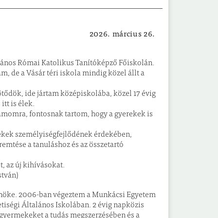
2026. március 26.
Oktatás-nevelés
János Római Katolikus Tanítóképző Főiskolán.
 de a Vásár téri iskola mindig közel állt a
tődök, ide jártam középiskolába, közel 17 évig
tt is élek.
momra, fontosnak tartom, hogy a gyerekek is
mekek személyiségfejlődének érdekében,
emtése a tanuláshoz és az összetartó
t, az új kihívásokat.
stván)
yfőnöke. 2006-ban végeztem a Munkácsi Egyetem
tiségi Általános Iskolában. 2 évig napközis
 a gyermekeket a tudás megszerzésében és a