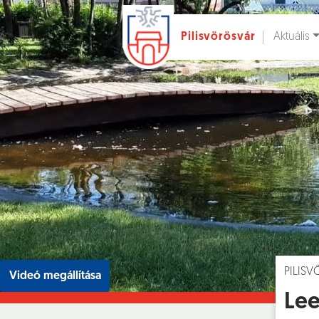
Aktuális
Pilisvörösvár
Ugrás a fő tartalomhoz
Hírek [
]
Esem
PILIS
Videó megállítása
Lee