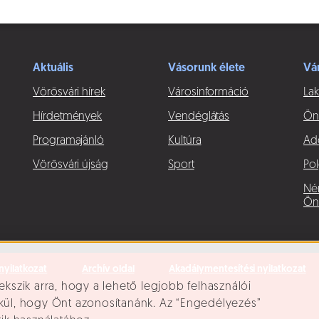
Aktuális
Vásorunk élete
Vá
Vörösvári hírek
Városinformáció
Lak
Hírdetmények
Vendéglátás
Ön
Programajánló
Kultúra
Ad
Vörösvári újság
Sport
Pol
Né
Ön
nyilatkozat
Archív oldal
Akadálymentesítési nyilatkozat
ekszik arra, hogy a lehető legjobb felhasználói
lkül, hogy Önt azonosítanánk. Az “Engedélyezés”