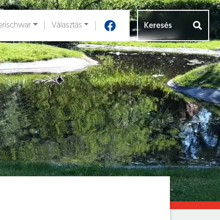
rischwar
Választás
Aloldalak [
]