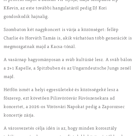
A pénteki napot a Balkán VIP nyitja, majd színpadra lép
KKevin, az este további hangulatáról pedig DJ Kori
gondoskodik hajnalig.
Szombaton két nagykoncert is várja a közönséget: fellép
Charlie és Horváth Tamás is, akik várhatóan több generációt is
megmozgatnak majd a Kacsa-tónál.
A vasárnap hagyományosan a sváb kultúráé lesz. A sváb bálon
a 2+1 Kapelle, a Spitzbuben és az Ungarndeutsche Jungs zenél
majd.
Hétfőn ismét a helyi egyesületeké és közösségeké lesz a
főszerep, ezt követően Pilisvörösvár Fúvószenekara ad
koncertet, a 2026-os Vörösvári Napokat pedig a Zaporozsec
koncertje zárja.
A városvezetés célja idén is az, hogy minden korosztály