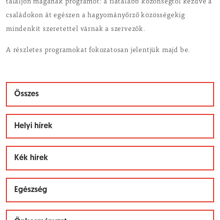
találjon magának programot: a fiatalabb közönségtől kezdve a
családokon át egészen a hagyományőrző közösségekig
mindenkit szeretettel várnak a szervezők.
A részletes programokat fokozatosan jelentjük majd be.
Összes
Helyi hírek
Kék hírek
Egészség