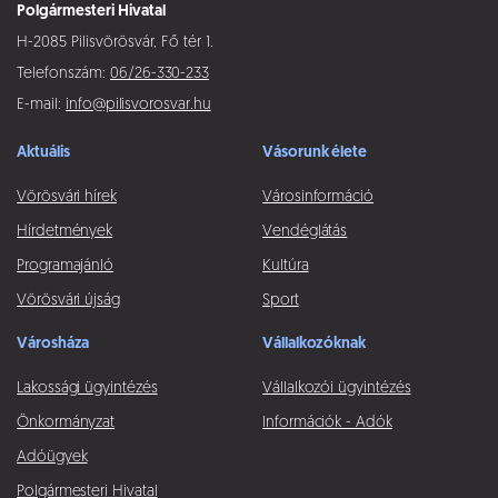
Polgármesteri Hivatal
H-2085 Pilisvörösvár, Fő tér 1.
Telefonszám:
06/26-330-233
E-mail:
info@pilisvorosvar.hu
Aktuális
Vásorunk élete
Vörösvári hírek
Városinformáció
Hírdetmények
Vendéglátás
Programajánló
Kultúra
Vörösvári újság
Sport
Városháza
Vállalkozóknak
Lakossági ügyintézés
Vállalkozói ügyintézés
Önkormányzat
Információk - Adók
Adóügyek
Polgármesteri Hivatal