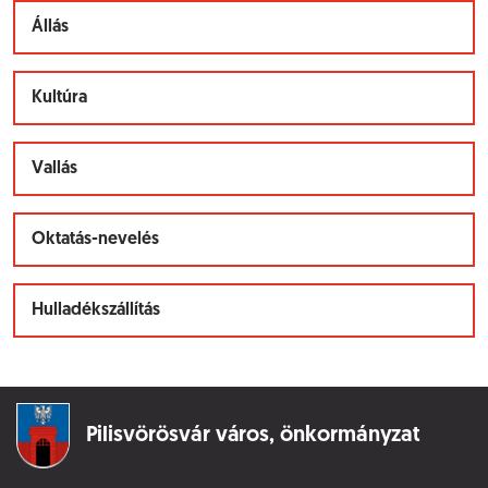
Állás
Kultúra
Vallás
Oktatás-nevelés
Hulladékszállítás
Pilisvörösvár város,
önkormányzat