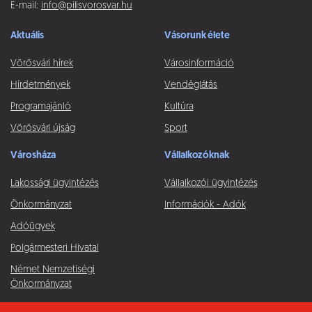
E-mail:
info@pilisvorosvar.hu
Aktuális
Vásorunk élete
Vörösvári hírek
Városinformáció
Hírdetmények
Vendéglátás
Programajánló
Kultúra
Vörösvári újság
Sport
Városháza
Vállalkozóknak
Lakossági ügyintézés
Vállalkozói ügyintézés
Önkormányzat
Információk - Adók
Adóügyek
Polgármesteri Hivatal
Német Nemzetiségi
Önkormányzat