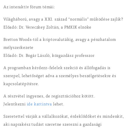
Az interaktív fórum témái:
Világháború, avagy a XXI. század “normális” működése zajlik?
Előadó: Dr. Vereczkey Zoltán, a PMKIK elnöke
Bretton Woods-tól a kriptovalutákig, avagy a pénzhatalom
mélyszerkezete
Előadó: Dr. Bogár László, közgazdász professzor
A programban kérdezz–felelek szekció és állófogadás is
szerepel, lehetőséget adva a személyes beszélgetésekre és
kapcsolatépítésre.
A részvétel ingyenes, de regisztrációhoz kötött.
Jelentkezni
ide kattintva
lehet.
Szeretettel várják a vállalkozókat, érdeklődőket és mindenkit,
aki naprakész tudást szeretne szerezni a gazdasági