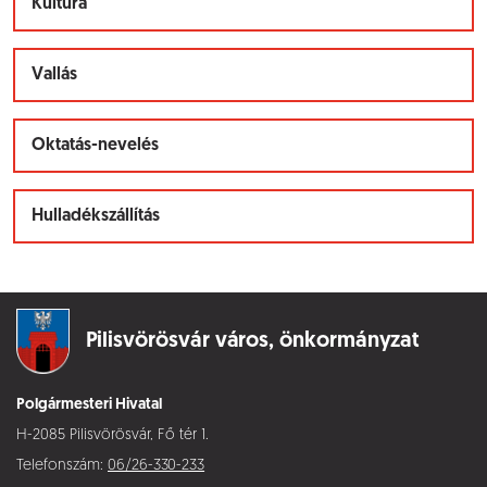
Kultúra
Vallás
Oktatás-nevelés
Hulladékszállítás
Pilisvörösvár város,
önkormányzat
Polgármesteri Hivatal
H-2085 Pilisvörösvár, Fő tér 1.
Telefonszám:
06/26-330-233