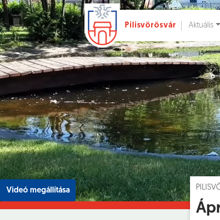
Aktuális
Pilisvörösvár
Ugrás a fő tartalomhoz
Hírek [
]
Esem
PILIS
Videó megállítása
Ápr