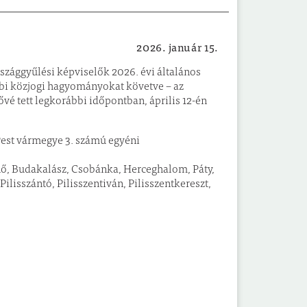
2026. január 15.
Választás
országgyűlési képviselők 2026. évi általános
bbi közjogi hagyományokat követve – az
tővé tett legkorábbi időpontban, április 12-én
 Pest vármegye 3. számú egyéni
enő, Budakalász, Csobánka, Herceghalom, Páty,
 Pilisszántó, Pilisszentiván, Pilisszentkereszt,