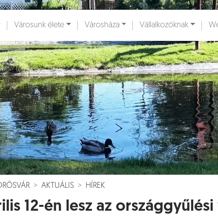
Városunk élete
Városháza
Vállalkozóknak
We
ények [
]
Dokumentumok [
]
VÖRÖSVÁR
AKTUÁLIS
HÍREK
ilis 12-én lesz az országgyűlési