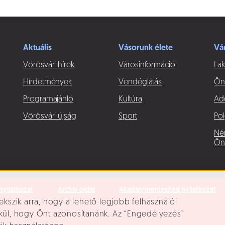
Aktuális
Vásorunk élete
Vá
Vörösvári hírek
Városinformáció
Lak
Hírdetmények
Vendéglátás
Ön
Programajánló
Kultúra
Ad
Vörösvári újság
Sport
Pol
Né
Ön
nyilatkozat
Archív oldal
Akadálymentesítési nyilatkozat
ekszik arra, hogy a lehető legjobb felhasználói
lkül, hogy Önt azonosítanánk. Az “Engedélyezés”