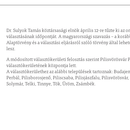
Dr. Sulyok Tamás köztársasági elnök április 12-re tűzte ki az 
választásának időpontját. A magyarországi szavazás – a korá
Alaptörvény és a választási eljárásról szóló törvény által lehe
lesz.
A módosított választókerületi felosztás szerint Pilisvörösvár
választókerületének központja lett.
A választókerülethez az alábbi települések tartoznak: Budaj
Perbál, Pilisborosjenő, Piliscsaba, Pilisjászfalu, Pilisvörösvár,
Solymár, Telki, Tinnye, Tök, Üröm, Zsámbék.