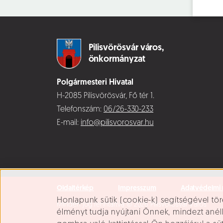
Pilisvörösvár város,
önkormányzat
Polgármesteri Hivatal
H-2085 Pilisvörösvár, Fő tér 1.
Telefonszám:
06/26-330-233
E-mail:
info@pilisvorosvar.hu
Oldaltérkép
Impresszum
Adatvédelmi 
Süti beállítások
Honlapunk sütik (cookie-k) segítségével tör
Minden jog fenntartva © 2026 Pilisvörösvár Város
élményt tudja nyújtani Önnek, mindezt ané