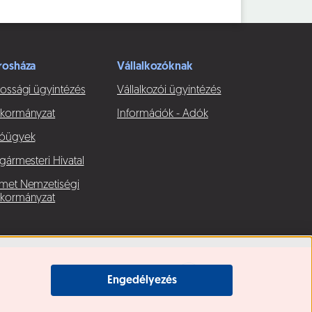
rosháza
Vállalkozóknak
ossági ügyintézés
Vállalkozói ügyintézés
kormányzat
Információk - Adók
óügyek
gármesteri Hivatal
met Nemzetiségi
kormányzat
Engedélyezés