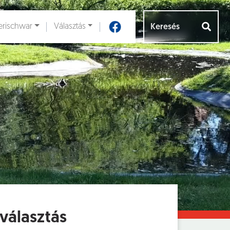
rischwar
Választás
Aloldalak [
]
 választás