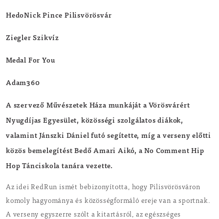
HedoNick Pince Pilisvörösvár
Ziegler Szikvíz
Medal For You
Adam360
A szervező Művészetek Háza munkáját a Vörösvárért
Nyugdíjas Egyesület, közösségi szolgálatos diákok,
valamint Jánszki Dániel futó segítette, míg a verseny előtti
közös bemelegítést Bedő Amari Aikó, a No Comment Hip
Hop Tánciskola tanára vezette.
Az idei RedRun ismét bebizonyította, hogy Pilisvörösváron
komoly hagyománya és közösségformáló ereje van a sportnak.
A verseny egyszerre szólt a kitartásról, az egészséges