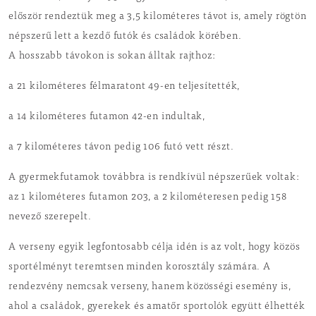
először rendeztük meg a 3,5 kilométeres távot is, amely rögtön
népszerű lett a kezdő futók és családok körében.
A hosszabb távokon is sokan álltak rajthoz:
a 21 kilométeres félmaratont 49-en teljesítették,
a 14 kilométeres futamon 42-en indultak,
a 7 kilométeres távon pedig 106 futó vett részt.
A gyermekfutamok továbbra is rendkívül népszerűek voltak:
az 1 kilométeres futamon 203, a 2 kilométeresen pedig 158
nevező szerepelt.
A verseny egyik legfontosabb célja idén is az volt, hogy közös
sportélményt teremtsen minden korosztály számára. A
rendezvény nemcsak verseny, hanem közösségi esemény is,
ahol a családok, gyerekek és amatőr sportolók együtt élhették