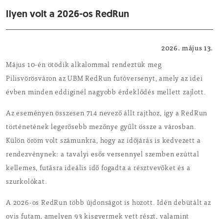
Ilyen volt a 2026-os RedRun
Sport
2026. május 13.
Május 10-én ötödik alkalommal rendeztük meg
Pilisvörösváron az UBM RedRun futóversenyt, amely az idei
évben minden eddiginél nagyobb érdeklődés mellett zajlott.
Az eseményen összesen 714 nevező állt rajthoz, így a RedRun
történetének legerősebb mezőnye gyűlt össze a városban.
Külön öröm volt számunkra, hogy az időjárás is kedvezett a
rendezvénynek: a tavalyi esős versennyel szemben ezúttal
kellemes, futásra ideális idő fogadta a résztvevőket és a
szurkolókat.
A 2026-os RedRun több újdonságot is hozott. Idén debütált az
ovis futam, amelyen 93 kisgyermek vett részt, valamint