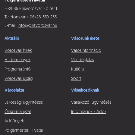
Polgármesteri Hivatal
H-2085 Pilisvörösvár, Fő tér 1.
Telefonszám:
06/26-330-233
E-mail:
info@pilisvorosvar.hu
Aktuális
Vásorunk élete
Vörösvári hírek
Városinformáció
Hírdetmények
Vendéglátás
Programajánló
Kultúra
Vörösvári újság
Sport
Városháza
Vállalkozóknak
Lakossági ügyintézés
Vállalkozói ügyintézés
Önkormányzat
Információk - Adók
Adóügyek
Polgármesteri Hivatal