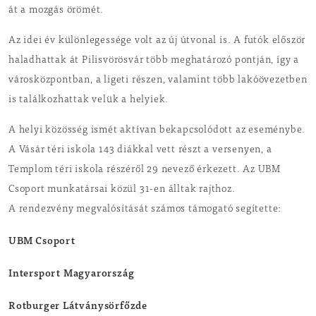
át a mozgás örömét.
Az idei év különlegessége volt az új útvonal is. A futók először
haladhattak át Pilisvörösvár több meghatározó pontján, így a
városközpontban, a ligeti részen, valamint több lakóövezetben
is találkozhattak velük a helyiek.
A helyi közösség ismét aktívan bekapcsolódott az eseménybe.
A Vásár téri iskola 143 diákkal vett részt a versenyen, a
Templom téri iskola részéről 29 nevező érkezett. Az UBM
Csoport munkatársai közül 31-en álltak rajthoz.
A rendezvény megvalósítását számos támogató segítette:
UBM Csoport
Intersport Magyarország
Rotburger Látványsörfőzde