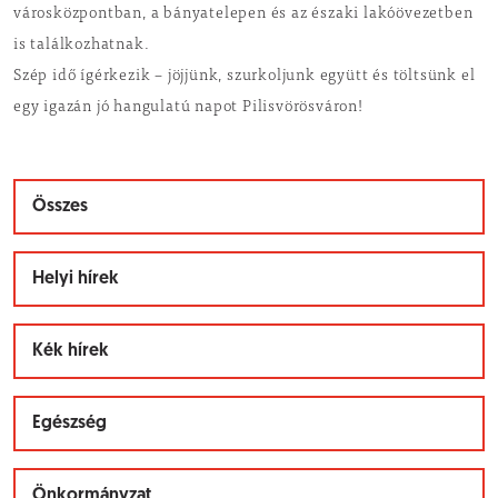
városközpontban, a bányatelepen és az északi lakóövezetben
is találkozhatnak.
Szép idő ígérkezik – jöjjünk, szurkoljunk együtt és töltsünk el
egy igazán jó hangulatú napot Pilisvörösváron!
Összes
Helyi hírek
Kék hírek
Egészség
Önkormányzat