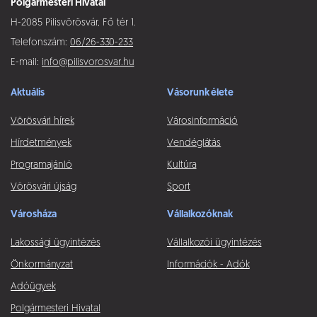
Polgármesteri Hivatal
H-2085 Pilisvörösvár, Fő tér 1.
Telefonszám:
06/26-330-233
E-mail:
info@pilisvorosvar.hu
Aktuális
Vásorunk élete
Vörösvári hírek
Városinformáció
Hírdetmények
Vendéglátás
Programajánló
Kultúra
Vörösvári újság
Sport
Városháza
Vállalkozóknak
Lakossági ügyintézés
Vállalkozói ügyintézés
Önkormányzat
Információk - Adók
Adóügyek
Polgármesteri Hivatal