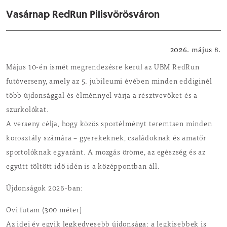
Vasárnap RedRun Pilisvörösváron
Sport
2026. május 8.
Május 10-én ismét megrendezésre kerül az UBM RedRun
futóverseny, amely az 5. jubileumi évében minden eddiginél
több újdonsággal és élménnyel várja a résztvevőket és a
szurkolókat.
A verseny célja, hogy közös sportélményt teremtsen minden
korosztály számára – gyerekeknek, családoknak és amatőr
sportolóknak egyaránt. A mozgás öröme, az egészség és az
együtt töltött idő idén is a középpontban áll.
Újdonságok 2026-ban:
Ovi futam (300 méter)
Az idei év egyik legkedvesebb újdonsága: a legkisebbek is