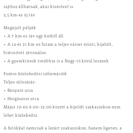
rajthoz állhatnak, akár kísérővel is.
3,5 km-es új táv
Megújult pályák
• A 7 km-es táv egy körből áll
• A 14 és 21 km-es futam a teljes várost érinti, kijelölt,
biztosított útvonalon
• A gyerektávok továbbra is a Nagy-tó körül lesznek
Fontos közlekedési információk
Teljes útlezárás:
• Bányató utca
• Horgászsor utca
Május 10-én 6:00–12:00 között a kijelölt szakaszokon nem
lehet közlekedni.
A futókkal nemcsak a lezárt szakaszokon, hanem ligeten, a