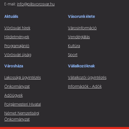
E-mail:
info@pilisvorosvar.hu
Aktuális
Vásorunk élete
Vörösvári hírek
Városinformáció
Hírdetmények
Vendéglátás
Programajánló
Kultúra
Vörösvári újság
Sport
Városháza
Vállalkozóknak
Lakossági ügyintézés
Vállalkozói ügyintézés
Önkormányzat
Információk - Adók
Adóügyek
Polgármesteri Hivatal
Német Nemzetiségi
Önkormányzat