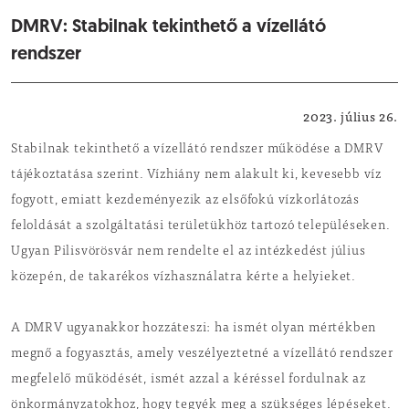
DMRV: Stabilnak tekinthető a vízellátó
rendszer
Felhívások, tájékoztatók
2023. július 26.
Stabilnak tekinthető a vízellátó rendszer működése a DMRV
tájékoztatása szerint. Vízhiány nem alakult ki, kevesebb víz
fogyott, emiatt kezdeményezik az elsőfokú vízkorlátozás
feloldását a szolgáltatási területükhöz tartozó településeken.
Ugyan Pilisvörösvár nem rendelte el az intézkedést július
közepén, de takarékos vízhasználatra kérte a helyieket.
A DMRV ugyanakkor hozzáteszi: ha ismét olyan mértékben
megnő a fogyasztás, amely veszélyeztetné a vízellátó rendszer
megfelelő működését, ismét azzal a kéréssel fordulnak az
önkormányzatokhoz, hogy tegyék meg a szükséges lépéseket.