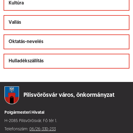
Kultúra
Vallás
Oktatás-nevelés
Hulladékszállítás
Pilisvörösvár város,
önkormányzat
Polgármesteri Hivatal
H-2085 Pilisvörösvár, Fő tér 1.
Telefonszám:
06/26-330-233