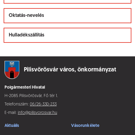
Oktatás-nevelés
Hulladékszállítás
Pilisvörösvár város,
önkormányzat
Polgármesteri Hivatal
H-2085 Pilisvörösvár, Fő tér 1.
Telefonszám:
06/26-330-233
E-mail:
info@pilisvorosvar.hu
Aktuális
Vásorunk élete