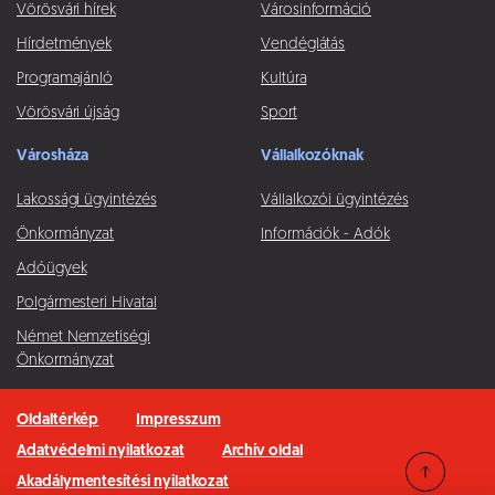
Vörösvári hírek
Városinformáció
Hírdetmények
Vendéglátás
Programajánló
Kultúra
Vörösvári újság
Sport
Városháza
Vállalkozóknak
Lakossági ügyintézés
Vállalkozói ügyintézés
Önkormányzat
Információk - Adók
Adóügyek
Polgármesteri Hivatal
Német Nemzetiségi
Önkormányzat
Oldaltérkép
Impresszum
Adatvédelmi nyilatkozat
Archív oldal
Akadálymentesítési nyilatkozat