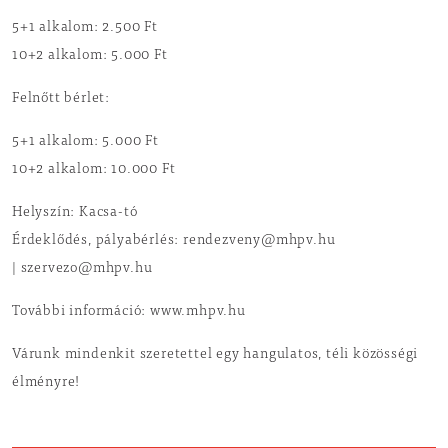
5+1 alkalom: 2.500 Ft
10+2 alkalom: 5.000 Ft
Felnőtt bérlet:
5+1 alkalom: 5.000 Ft
10+2 alkalom: 10.000 Ft
Helyszín: Kacsa-tó
Érdeklődés, pályabérlés: rendezveny@mhpv.hu
| szervezo@mhpv.hu
További információ: www.mhpv.hu
Várunk mindenkit szeretettel egy hangulatos, téli közösségi
élményre!