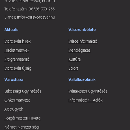
H-2085 Pilisvörösvár, Fő tér 1.
Telefonszám:
06/26-330-233
E-mail:
info@pilisvorosvar.hu
Aktuális
Vásorunk élete
Vörösvári hírek
Városinformáció
Hírdetmények
Vendéglátás
Programajánló
Kultúra
Vörösvári újság
Sport
Városháza
Vállalkozóknak
Lakossági ügyintézés
Vállalkozói ügyintézés
Önkormányzat
Információk - Adók
Adóügyek
Polgármesteri Hivatal
Német Nemzetiségi