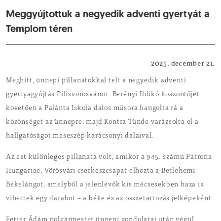
Meggyújtottuk a negyedik adventi gyertyát a
Templom téren
Közösség
2025. december 21.
Meghitt, ünnepi pillanatokkal telt a negyedik adventi
gyertyagyújtás Pilisvörösváron. Berényi Ildikó köszöntőjét
követően a Palánta Iskola dalos műsora hangolta rá a
közönséget az ünnepre, majd Kontra Tünde varázsolta el a
hallgatóságot meseszép karácsonyi dalaival.
Az est különleges pillanata volt, amikor a 945. számú Patrona
Hungariae, Vörösvári cserkészcsapat elhozta a Betlehemi
Békelángot, amelyből a jelenlévők kis mécsesekben haza is
vihettek egy darabot – a béke és az összetartozás jelképeként.
Fetter Ádám polgármester ünnepi gondolatai után végül