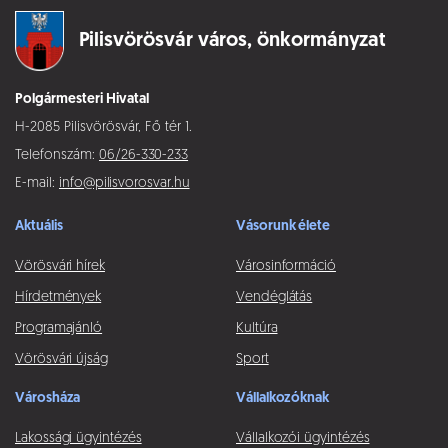
Pilisvörösvár város,
önkormányzat
Polgármesteri Hivatal
H-2085 Pilisvörösvár, Fő tér 1.
Telefonszám:
06/26-330-233
E-mail:
info@pilisvorosvar.hu
Aktuális
Vásorunk élete
Vörösvári hírek
Városinformáció
Hírdetmények
Vendéglátás
Programajánló
Kultúra
Vörösvári újság
Sport
Városháza
Vállalkozóknak
Lakossági ügyintézés
Vállalkozói ügyintézés