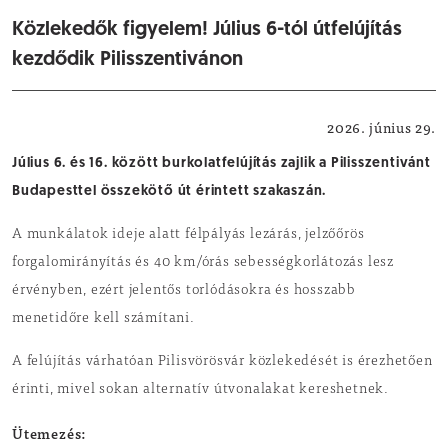
Közlekedők figyelem! Július 6-tól útfelújítás
kezdődik Pilisszentivánon
Közlekedés
2026. június 29.
Július 6. és 16. között burkolatfelújítás zajlik a Pilisszentivánt
Budapesttel összekötő út érintett szakaszán.
A munkálatok ideje alatt félpályás lezárás, jelzőőrös
forgalomirányítás és 40 km/órás sebességkorlátozás lesz
érvényben, ezért jelentős torlódásokra és hosszabb
menetidőre kell számítani.
A felújítás várhatóan Pilisvörösvár közlekedését is érezhetően
érinti, mivel sokan alternatív útvonalakat kereshetnek.
Ütemezés: