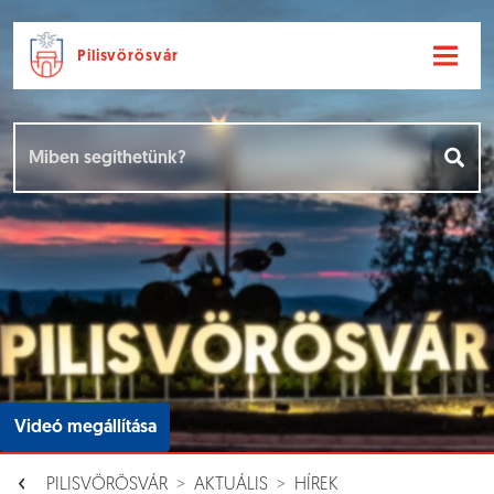
Pilisvörösvár
Ugrás a fő tartalomhoz
Hírek [
]
Események [
]
Dokumentumok [
]
Aloldalak [
]
Videó megállítása
PILISVÖRÖSVÁR
AKTUÁLIS
HÍREK