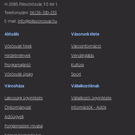
H-2085 Pilisvörösvár, Fő tér 1.
Telefonszám:
06/26-330-233
E-mail:
info@pilisvorosvar.hu
Aktuális
Vásorunk élete
Vörösvári hírek
Városinformáció
Hírdetmények
Vendéglátás
Programajánló
Kultúra
Vörösvári újság
Sport
Városháza
Vállalkozóknak
Lakossági ügyintézés
Vállalkozói ügyintézés
Önkormányzat
Információk - Adók
Adóügyek
Polgármesteri Hivatal