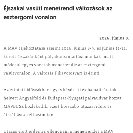
Éjszakai vasúti menetrendi változások az
esztergomi vonalon
Közlekedés
2026. június 8.
A MÁV tájékoztatása szerint 2026. június 8-9. és június 11-12.
között éjszakánként pályakarbantartási munkák miatt
módosul egyes vonatok menetrendje az esztergomi
vasútvonalon. A változás Pilisvörösvárt is érinti.
Az érintett időszakban egyes késő esti és hajnali járatok
helyett Angyalföld és Budapest-Nyugati pályaudvar között
MÁVBUSZ közlekedik, ezért hosszabb utazási időre és
átszállásra kell számítani.
Utazás előtt érdemes ellenőrizni a menetrendet a MÁV