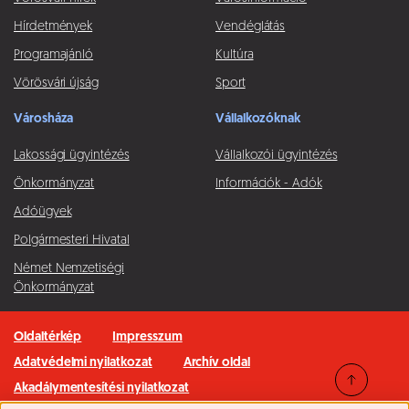
Hírdetmények
Vendéglátás
Programajánló
Kultúra
Vörösvári újság
Sport
Városháza
Vállalkozóknak
Lakossági ügyintézés
Vállalkozói ügyintézés
Önkormányzat
Információk - Adók
Adóügyek
Polgármesteri Hivatal
Német Nemzetiségi
Önkormányzat
Oldaltérkép
Impresszum
Adatvédelmi nyilatkozat
Archív oldal
Akadálymentesítési nyilatkozat