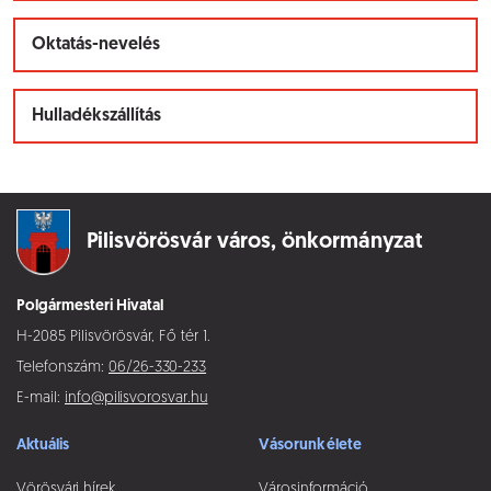
Oktatás-nevelés
Hulladékszállítás
Pilisvörösvár város,
önkormányzat
Polgármesteri Hivatal
H-2085 Pilisvörösvár, Fő tér 1.
Telefonszám:
06/26-330-233
E-mail:
info@pilisvorosvar.hu
Aktuális
Vásorunk élete
Vörösvári hírek
Városinformáció