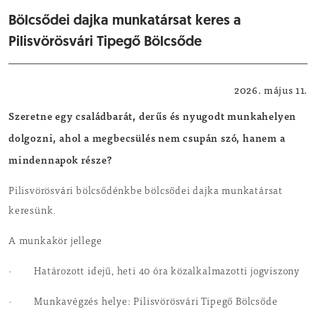
Bölcsődei dajka munkatársat keres a
Pilisvörösvári Tipegő Bölcsőde
Intézményi állásajánlatok
2026. május 11.
Szeretne egy családbarát, derűs és nyugodt munkahelyen
dolgozni, ahol a megbecsülés nem csupán szó, hanem a
mindennapok része?
Pilisvörösvári bölcsődénkbe bölcsődei dajka munkatársat
keresünk.
A munkakör jellege
· Határozott idejű, heti 40 óra közalkalmazotti jogviszony
· Munkavégzés helye: Pilisvörösvári Tipegő Bölcsőde