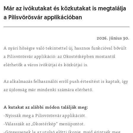
Már az ivókutakat és közkutakat is megtalálja
a Pilisvörösvár applikációban
Helyi hírek
2026. június 30.
A nyári hőségre való tekintettel új, hasznos funkcióval bővült
a Pilisvörösvár applikáció: az Okostérképben mostantól
elérhetők a város ivókútjai és közkútjai is.
Az alkalmazás felhasználói erről push értesítést is kaptak, így
az újdonság már mindenki számára elérhető.
A kutakat az alábbi módon találják meg:
-Nyissák meg a Pilisvörösvár applikációt.
-Válasszák az „Okostérkép” menüpontot.
-Görgessenek le az utolsó előtti ikonig, majd érintsék meg.