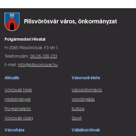
Pilisvörösvár város,
önkormányzat
Polgármesteri Hivatal
H-2085 Pilisvörösvár, Fő tér 1.
Telefonszám:
06/26-330-233
E-mail:
info@pilisvorosvar.hu
Aktuális
Vásorunk élete
Vörösvári hírek
Városinformáció
Hírdetmények
Vendéglátás
Programajánló
Kultúra
Vörösvári újság
Sport
Városháza
Vállalkozóknak