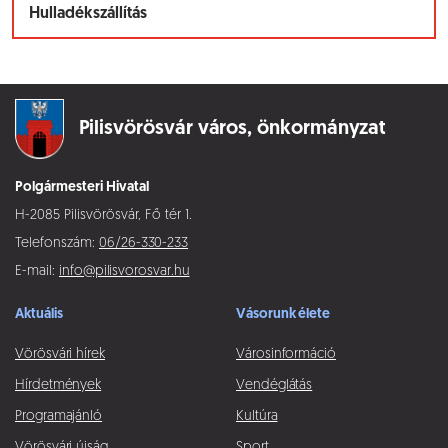
Hulladékszállítás
Pilisvörösvár város,
önkormányzat
Polgármesteri Hivatal
H-2085 Pilisvörösvár, Fő tér 1.
Telefonszám:
06/26-330-233
E-mail:
info@pilisvorosvar.hu
Aktuális
Vásorunk élete
Vörösvári hírek
Városinformáció
Hírdetmények
Vendéglátás
Programajánló
Kultúra
Vörösvári újság
Sport