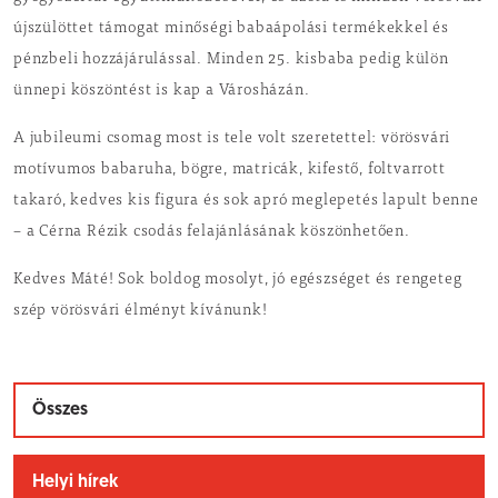
újszülöttet támogat minőségi babaápolási termékekkel és
pénzbeli hozzájárulással. Minden 25. kisbaba pedig külön
ünnepi köszöntést is kap a Városházán.
A jubileumi csomag most is tele volt szeretettel: vörösvári
motívumos babaruha, bögre, matricák, kifestő, foltvarrott
takaró, kedves kis figura és sok apró meglepetés lapult benne
– a Cérna Rézik csodás felajánlásának köszönhetően.
Kedves Máté! Sok boldog mosolyt, jó egészséget és rengeteg
szép vörösvári élményt kívánunk!
Összes
Helyi hírek