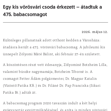
Egy kis vörösvári csoda érkezett – átadtuk a
475. babacsomagot
Helyi hírek
2026. május 12.
Különleges pillanatnak adott otthont kedden a Városháza:
átadásra került a 475. vörösvári babacsomag. A jubileumi kis
ünnepelt Zólyomi Máté Bálint, aki február 27-én született.
A köszöntésen részt vett édesanyja, Zólyominé Botzheim Lilla,
valamint büszke nagymamája, Botzheim Tiborné is. A
csomagot Fetter Ádám polgármester, Dr. Magyar Katalin
(Vízöntő Patika Kft.) és Dr. Filáné Dr. Pap Franciska (Sikari
Patika Bt.) adták át.
A babacsomag program 2020 tavaszán indult a két helyi
gyógyszertár együttműködésével, és azóta is minden vörösvári