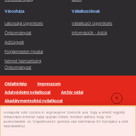
Városháza
Vállalkozóknak
Lakossági ügyintézés
Vállalkozói ügyintézés
Önkormányzat
Információk - Adók
Adóügyek
Polgármesteri Hivatal
Német Nemzetiségi
Önkormányzat
Oldaltérkép
Impresszum
Adatvédelmi nyilatkozat
Archív oldal
Akadálymentesítési nyilatkozat
Honlapunk sütik (cookie-k) segítségével törekszik arra, hogy a lehető legjobb
Minden jog fenntartva © 2026 Pilisvörösvár Város
Süti beállítások
felhasználói élményt tudja nyújtani Önnek, mindezt anélkül, hogy Önt
azonosítanánk. Az “Engedélyezés” gombra való kattintással Ön hozzájárul a sütik
használatához.