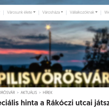
Városunk élete
Városháza
Vállalkozóknak
We
ények [
]
Dokumentumok [
]
VÖRÖSVÁR
AKTUÁLIS
HÍREK
ciális hinta a Rákóczi utcai ját