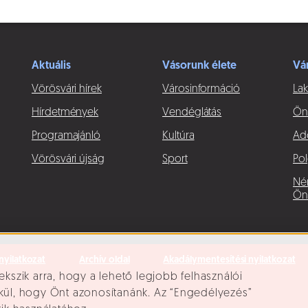
Aktuális
Vásorunk élete
Vá
Vörösvári hírek
Városinformáció
Lak
Hírdetmények
Vendéglátás
Ön
Programajánló
Kultúra
Ad
Vörösvári újság
Sport
Pol
Né
Ön
nyilatkozat
Archív oldal
Akadálymentesítési nyilatkozat
ekszik arra, hogy a lehető legjobb felhasználói
lkül, hogy Önt azonosítanánk. Az “Engedélyezés”