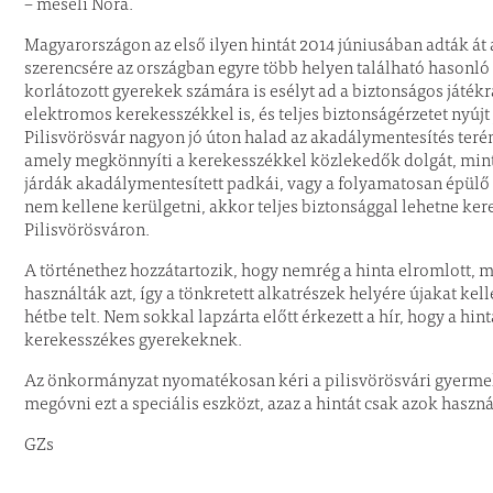
– meséli Nóra.
Magyarországon az első ilyen hintát 2014 júniusában adták át
szerencsére az országban egyre több helyen található hasonl
korlátozott gyerekek számára is esélyt ad a biztonságos játék
elektromos kerekesszékkel is, és teljes biztonságérzetet nyújt 
Pilisvörösvár nagyon jó úton halad az akadálymentesítés terén
amely megkönnyíti a kerekesszékkel közlekedők dolgát, mint 
járdák akadálymentesített padkái, vagy a folyamatosan épülő 
nem kellene kerülgetni, akkor teljes biztonsággal lehetne ke
Pilisvörösváron.
A történethez hozzátartozik, hogy nemrég a hinta elromlott,
használták azt, így a tönkretett alkatrészek helyére újakat kel
hétbe telt. Nem sokkal lapzárta előtt érkezett a hír, hogy a hi
kerekesszékes gyerekeknek.
Az önkormányzat nyomatékosan kéri a pilisvörösvári gyermeke
megóvni ezt a speciális eszközt, azaz a hintát csak azok hasz
GZs