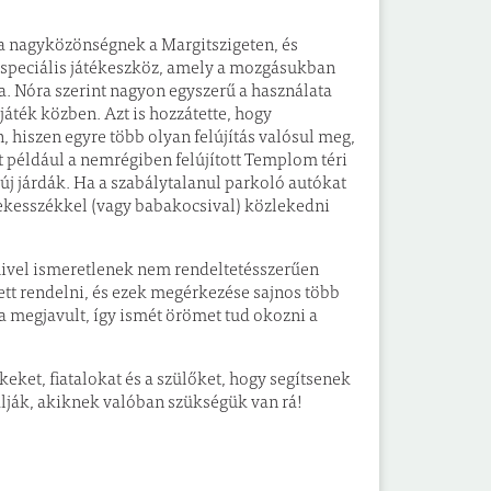
 a nagyközönségnek a Margitszigeten, és
ó speciális játékeszköz, amely a mozgásukban
ra. Nóra szerint nagyon egyszerű a használata
játék közben. Azt is hozzátette, hogy
, hiszen egyre több olyan felújítás valósul meg,
például a nemrégiben felújított Templom téri
új járdák. Ha a szabálytalanul parkoló autókat
rekesszékkel (vagy babakocsival) közlekedni
 mivel ismeretlenek nem rendeltetésszerűen
lett rendelni, és ezek megérkezése sajnos több
nta megjavult, így ismét örömet tud okozni a
ket, fiatalokat és a szülőket, hogy segítsenek
nálják, akiknek valóban szükségük van rá!