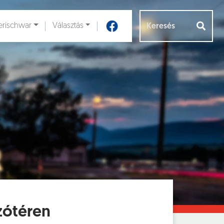
rischwar
Választás
Aloldalak [
]
szótéren