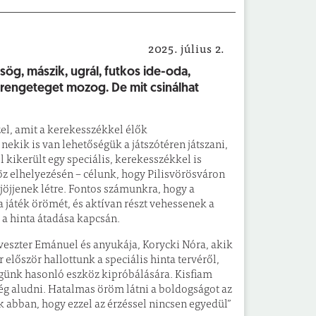
2025. július 2.
Helyi hírek
sög, mászik, ugrál, futkos ide-oda,
l rengeteget mozog. De mit csinálhat
el, amit a kerekesszékkel élők
ekik is van lehetőségük a játszótéren játszani,
 kikerült egy speciális, kerekesszékkel is
zköz elhelyezésén – célunk, hogy Pilisvörösváron
öjjenek létre. Fontos számunkra, hogy a
játék örömét, és aktívan részt vehessenek a
 a hinta átadása kapcsán.
ilveszter Emánuel és anyukája, Korycki Nóra, akik
r először hallottunk a speciális hinta tervéről,
égünk hasonló eszköz kipróbálására. Kisfiam
g aludni. Hatalmas öröm látni a boldogságot az
ok abban, hogy ezzel az érzéssel nincsen egyedül”