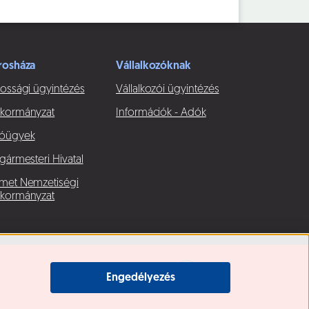
rosháza
Vállalkozóknak
ossági ügyintézés
Vállalkozói ügyintézés
kormányzat
Információk - Adók
óügyek
gármesteri Hivatal
met Nemzetiségi
kormányzat
Engedélyezés