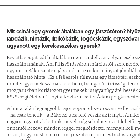
Mit csinál egy gyerek általában egy játszótéren? Nyüz
labdázik, hintázik, libikókázik, fogócskázik, egyszóva
ugyanott egy kerekesszékes gyerek?
Egy átlagos játszótér általában nem rendelkezik olyan eszközz
használhatnának. Ám Pilisvörösváron márciustól szerencsére n
ugyanis a Rákóczi utcai játszótérre az önkormányzat jóvoltából
használható hinta. „Ez a fejlesztés túlmutat egy játszótéri es
minden gyermek számára elérhető, befogadó közösségi terek j
mozgásukban korlátozott gyermekek is ugyanúgy átélhessék a 
közösségi életben” – nyilatkozta dr. Fetter Ádám polgármester
A hinta talán legnagyobb rajongója a pilisvörösvári Peller Sz
– ha csak tehetik – a Rákóczi utca felé veszik az irányt. „Amiko
nagyon izgatottak lettünk, mivel még sehol nem volt lehetős
onnantól kezdve minden reggel megkérdezte, mennyit kell mé
arcán, hogy most már ő is tud játszótérre járni, és biztos vagy