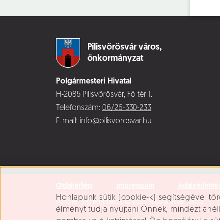
Pilisvörösvár város,
önkormányzat
Polgármesteri Hivatal
H-2085 Pilisvörösvár, Fő tér 1.
Telefonszám:
06/26-330-233
E-mail:
info@pilisvorosvar.hu
Oldaltérkép
Impresszum
Adatvédelmi 
Süti beállítások
Honlapunk sütik (cookie-k) segítségével tör
Minden jog fenntartva © 2026 Pilisvörösvár Város
élményt tudja nyújtani Önnek, mindezt ané