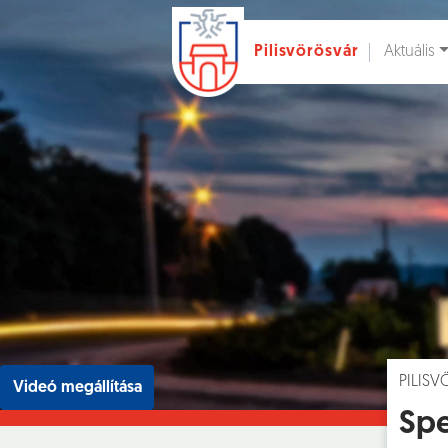
Aktuális
Pilisvörösvár
Ugrás a fő tartalomhoz
Hírek [
]
Esem
PILIS
Videó megállítása
Spe